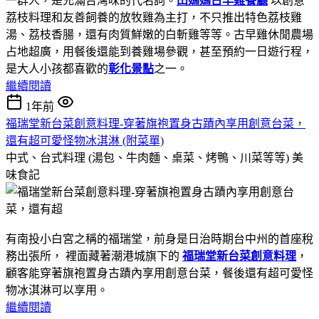
一群人，是充滿台灣味的代名詞。
田媽媽古早雞餐廳
以創意
荔枝料理和友善飼養的放牧雞為主打，不只推出特色荔枝雞
湯、荔枝香腸，還有肉質鮮嫩的白斬雞等等。古早雞休閒農場
占地超廣，用餐後還能到養雞場參觀，甚至預約一日遊行程，
是大人小孩都喜歡的
彰化景點
之一。
繼續閱讀
1年前
福瑞堂新台菜創意料理-穿著旗袍置身古蹟內享用創意台菜，
還有超可愛怪物冰淇淋 (附菜單)
中式、台式料理 (湯包、牛肉麵、桌菜、烤鴨、川菜等等)
美
味食記
有南投小白宮之稱的福瑞堂，前身是日治時期台中州的首座稅
務出張所， 裡面藏著潮港城旗下的
福瑞堂新台菜創意料理
，
顧客能穿著旗袍置身古蹟內享用創意台菜，餐後還有超可愛怪
物冰淇淋可以享用。
繼續閱讀