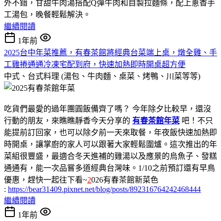
外不錯，甘甜牛肉湯搭配Q彈牛肉和自製拉麵條，配上蔥香手
工湯包，晚餐輕鬆解決。
繼續閱讀
1年前
2025台中年菜推薦，有春茶館將經典台菜端上桌，燉全雞、手
工雞捲通通冷凍宅配到府，快速加熱即時開桌超方便
中式、台式料理 (湯包、牛肉麵、桌菜、烤鴨、川菜等等)
吃貨們最愛的過年團圓飯備齊了嗎？ 今年除夕比較早，還沒
行動的朋友，來瞧瞧靜香今天分享的
有春茶館年菜
吧！不只
能提前訂回家，也可以除夕前一天來取餐，年夜飯快速加熱即
時開桌，讓掌廚的家人可以跟著大家輕鬆圍爐。這次推出的年
菜組很豐盛，最適合冬天進補的雞湯以及應景的烏魚子、發糕
通通有，能一次品嘗多道經典台灣味。1/10之前預訂還有早鳥
優惠，趕快一起往下看~
2
026有春茶館新菜色
:
https://bear31409.pixnet.net/blog/posts/892316764242468444
繼續閱讀
1年前