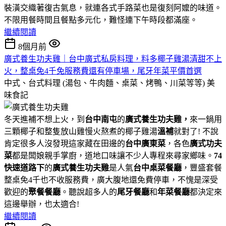
裝潢交織著復古氣息，就連各式手路菜也是復刻阿嬤的味道。
不限用餐時間且餐點多元化，難怪連下午時段都滿座。
繼續閱讀
8個月前
廣式養生功夫雞｜台中廣式私房料理，料多椰子雞湯清甜不上
火，整桌免4千免服務費還有停車場，尾牙年菜平價首選
中式、台式料理 (湯包、牛肉麵、桌菜、烤鴨、川菜等等)
美
味食記
冬天進補不想上火，到
台中南屯
的
廣式養生功夫雞
，
來一鍋用
三顆椰子和整隻放山雞慢火熬煮的椰子雞湯
溫補
就對了! 不說
肯定很多人沒發現這家藏在田邊的
台中廣東菜
，各色
廣式功夫
菜
都是闆娘親手掌廚，道地口味讓不少人專程來尋家鄉味。
74
快速道路下
的
廣式養生功夫雞
是人氣
台中桌菜餐廳
，豐盛套餐
整桌免4千也不收服務費，廣大腹地還免費停車，不愧是深受
歡迎的
聚餐餐廳
。聽說超多人的
尾牙餐廳
和
年菜餐廳
都決定來
這邊舉辦，也太適合!
繼續閱讀