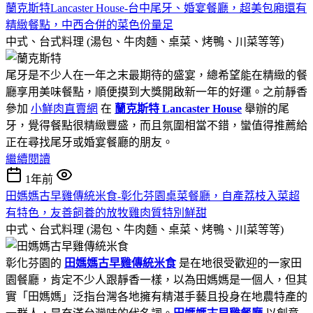
蘭克斯特Lancaster House-台中尾牙、婚宴餐廳，超美包廂還有
精緻餐點，中西合併的菜色份量足
中式、台式料理 (湯包、牛肉麵、桌菜、烤鴨、川菜等等)
尾牙是不少人在一年之末最期待的盛宴，總希望能在精緻的餐
廳享用美味餐點，順便摸到大獎開啟新一年的好運。之前靜香
參加
小鮮肉直賣網
在
蘭克斯特 Lancaster House
舉辦的尾
牙，覺得餐點很精緻豐盛，而且氛圍相當不錯，蠻值得推薦給
正在尋找尾牙或婚宴餐廳的朋友。
繼續閱讀
1年前
田媽媽古早雞傳統米食-彰化芬園桌菜餐廳，自產荔枝入菜超
有特色，友善飼養的放牧雞肉質特別鮮甜
中式、台式料理 (湯包、牛肉麵、桌菜、烤鴨、川菜等等)
彰化芬園的
田媽媽古早雞傳統米食
是在地很受歡迎的一家田
園餐廳，肯定不少人跟靜香一樣，以為田媽媽是一個人，但其
實「田媽媽」泛指台灣各地擁有精湛手藝且投身在地農特產的