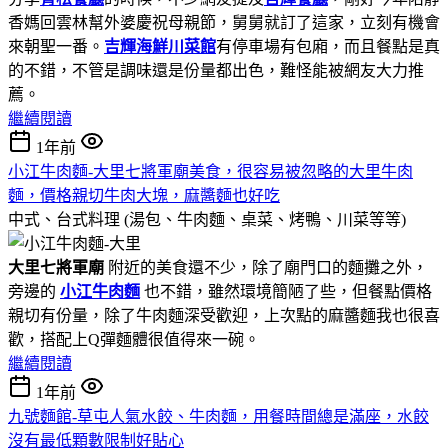
香媽回雲林幫外婆慶祝母親節，舅舅就訂了這家，立刻有機會
來朝聖一番。
吉輝
海鮮川菜館
有停車場有包廂，而且餐點是真
的不錯，不管是調味還是份量都出色，難怪能被網友大力推
薦。​
繼續閱讀
1年前
小江牛肉麵-大里七將軍廟美食，很容易被忽略的大里牛肉
麵，價格親切牛肉大塊，麻醬麵也好吃
中式、台式料理 (湯包、牛肉麵、桌菜、烤鴨、川菜等等)
大里七將軍廟
附近的美食還不少，除了廟門口的麵攤之外，
旁邊的
小江牛肉麵
也不錯，雖然環境簡陋了些，但餐點價格
親切有份量，除了牛肉麵深受歡迎，上次點的麻醬麵我也很喜
歡，搭配上Q彈麵體很值得來一碗。
繼續閱讀
1年前
九號麵館-草屯人氣水餃、牛肉麵，用餐時間總是滿座，水餃
沒有最低顆數限制好貼心