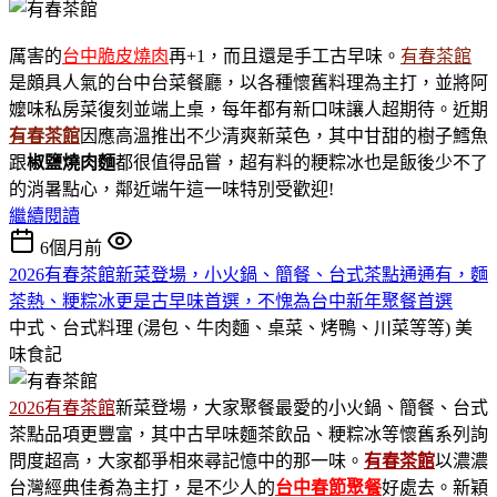
厲害的
台中脆皮燒肉
再+1，而且還是手工古早味。
有春茶館
是頗具人氣的台中台菜餐廳，以各種懷舊料理為主打，並將阿
嬤味私房菜復刻並端上桌，每年都有新口味讓人超期待。近期
有春茶館
因應高溫推出不少清爽新菜色，其中甘甜的樹子鱈魚
跟
椒鹽燒肉麵
都很值得品嘗，超有料的粳粽冰也是飯後少不了
的消暑點心，鄰近端午這一味特別受歡迎!
繼續閱讀
6個月前
2026有春茶館新菜登場，小火鍋、簡餐、台式茶點通通有，麵
茶熱、粳粽冰更是古早味首選，不愧為台中新年聚餐首選
中式、台式料理 (湯包、牛肉麵、桌菜、烤鴨、川菜等等)
美
味食記
2026有春茶館
新菜登場，大家聚餐最愛的小火鍋、簡餐、台式
茶點品項更豐富，其中古早味麵茶飲品、粳粽冰等懷舊系列詢
問度超高，大家都爭相來尋記憶中的那一味。
有春茶館
以濃濃
台灣經典佳肴為主打，是不少人的
台中春節聚餐
好處去。新穎