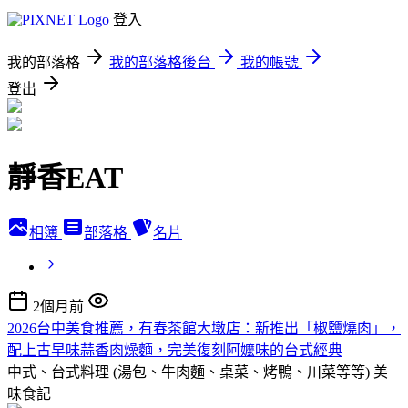
登入
我的部落格
我的部落格後台
我的帳號
登出
靜香EAT
相簿
部落格
名片
2個月前
2026台中美食推薦，有春茶館大墩店：新推出「椒鹽燒肉」，
配上古早味蒜香肉燥麵，完美復刻阿嬤味的台式經典
中式、台式料理 (湯包、牛肉麵、桌菜、烤鴨、川菜等等)
美
味食記