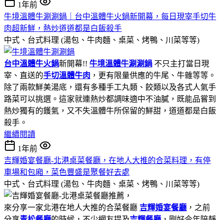
1年前
牛境溫體牛涮涮鍋｜台中溫體牛火鍋新開幕，每日現宰手切牛
肉超新鮮，熱炒道道都是白飯殺手
中式、台式料理 (湯包、牛肉麵、桌菜、烤鴨、川菜等等)
台中溫體牛火鍋
新開幕!!
牛境溫體牛涮涮鍋
不只主打當日現
宰、直送的
手切溫體牛肉
，更有限量供應的牛尾、牛雜等等。
除了兩款鮮美湯底，還有多種手工丸類、餃類以及各式人氣手
路菜可以挑選。這家就連熱炒都調味適中不油膩，既能品嘗到
熱炒獨有的鑊氣，又不失溫體牛所保留的鮮甜，道道都是白飯
殺手。
繼續閱讀
1年前
吉輝婚宴餐廳-北港桌菜餐廳，在地人大推的合菜料理，有停
車場和包廂，菜色豐盛是聚餐好去處
中式、台式料理 (湯包、牛肉麵、桌菜、烤鴨、川菜等等)
來分享一家北港在地人大推的合菜餐廳
吉輝婚宴餐廳
，之前
分享
青松餐廳
的時候，不少網友提及
吉輝餐廳
，剛好今年陪靜