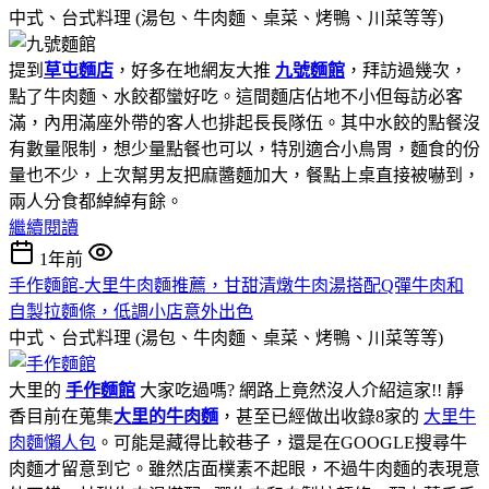
中式、台式料理 (湯包、牛肉麵、桌菜、烤鴨、川菜等等)
提到
草屯麵店
，好多在地網友大推
九號麵館
，拜訪過幾次，
點了牛肉麵、水餃都蠻好吃。這間麵店佔地不小但每訪必客
滿，內用滿座外帶的客人也排起長長隊伍。其中水餃的點餐沒
有數量限制，想少量點餐也可以，特別適合小鳥胃，麵食的份
量也不少，上次幫男友把麻醬麵加大，餐點上桌直接被嚇到，
兩人分食都綽綽有餘。
繼續閱讀
1年前
手作麵館-大里牛肉麵推薦，甘甜清燉牛肉湯搭配Q彈牛肉和
自製拉麵條，低調小店意外出色
中式、台式料理 (湯包、牛肉麵、桌菜、烤鴨、川菜等等)
大里的
手作麵館
大家吃過嗎? 網路上竟然沒人介紹這家!! 靜
香目前在蒐集
大里的牛肉麵
，甚至已經做出收錄8家的
大里牛
肉麵懶人包
。可能是藏得比較巷子，還是在GOOGLE搜尋牛
肉麵才留意到它。雖然店面樸素不起眼，不過牛肉麵的表現意