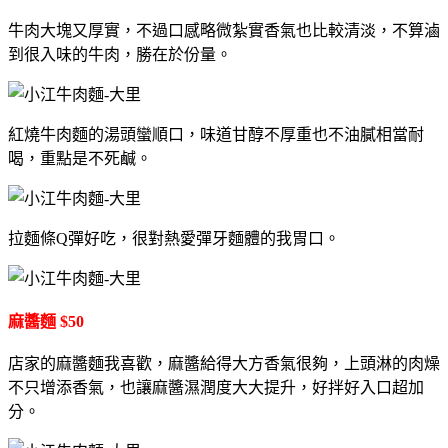
牛肉大塊又厚實，不過口感略微紮實香氣也比較清淡，不算滷
到很入味的牛肉，勝在於份量。
紅燒牛肉麵的湯頭蠻順口，味道甘醇不厚重也不油膩相當耐
喝，重點是不死鹹。
拉麵條Q彈好吃，很對熱愛彈牙麵體的我胃口。
麻醬麵 $50
店家的麻醬麵我喜歡，麻醬給得大方香氣很夠，上頭淋的肉燥
不只增添香氣，也讓麻醬濕潤度大大提升，好拌好入口超加
分。