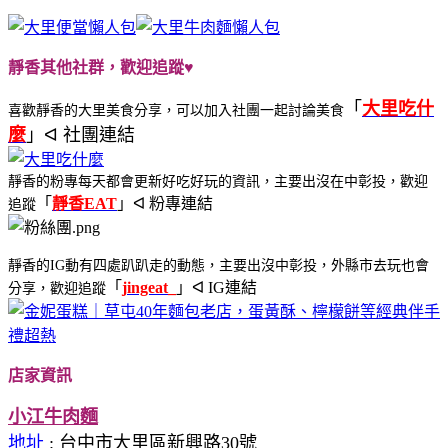
靜香其他社群，歡迎追蹤♥
「
大里吃什
喜歡靜香的大里美食分享，可以加入社團一起討論美食
麼
」ᐊ 社團連結
靜香的粉專每天都會更新好吃好玩的資訊，主要出沒在中彰投，歡迎
「
靜香EAT
」ᐊ 粉專連結
追蹤
靜香的IG動有四處趴趴走的動態，主要出沒中彰投，外縣市去玩也會
「
j
ingeat_
」ᐊ IG連結
分享，歡迎追蹤
店家資訊
小江牛肉麵
地址
: 台中市大里區新興路30號