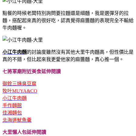
點餐的時候老闆特別詢問要拉麵還是細麵，我是選彈牙的拉
麵，搭配起來真的很好吃，認真覺得麻醬麵的表現完全不輸給
牛肉麵喔。
小江牛肉麵
的討論度雖然沒有其他大里牛肉麵高，但性價比是
真的不錯，但比起來我更愛他家的麻醬麵，真心推一個。
七將軍廟附近美食延伸閱讀
御銓三姨臭豆腐
牧叶MUYA&CO
小江牛肉麵
手作麵館
佳湘麵包
北海道魷魚羹
大里懶人包延伸閱讀