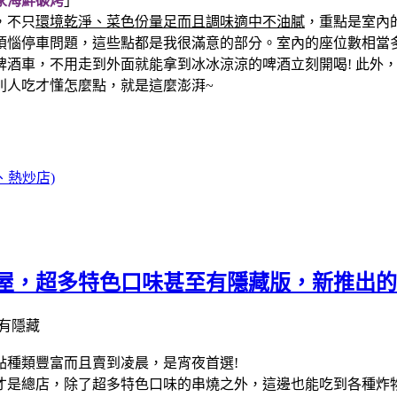
家海鮮碳烤
」
，不只
環境乾淨、菜色份量足而且調味適中不油膩
，重點是室內
煩惱停車問題，這些點都是我很滿意的部分。室內的座位數相當
啤酒車，不用走到外面就能拿到冰冰涼涼的啤酒立刻開喝! 此外
別人吃才懂怎麼點，就是這麼澎湃~
、熱炒店)
屋，超多特色口味甚至有隱藏版，新推出的定
點種類豐富而且賣到凌晨，是宵夜首選!
才是總店，除了超多特色口味的串燒之外，這邊也能吃到各種炸