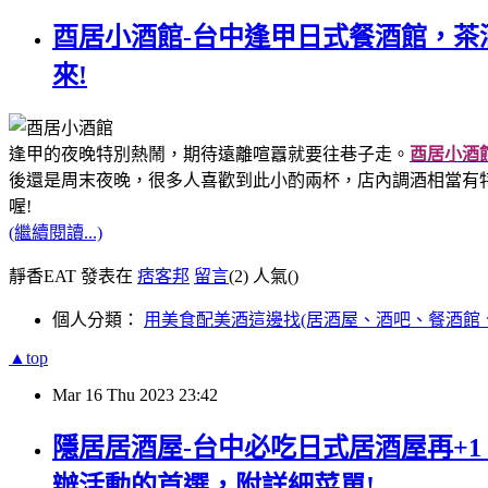
酉居小酒館-台中逢甲日式餐酒館，
來!
逢甲的夜晚特別熱鬧，期待遠離喧囂就要往巷子走。
酉居小酒
後還是周末夜晚，很多人喜歡到此小酌兩杯，店內調酒相當有
喔!
(繼續閱讀...)
靜香EAT 發表在
痞客邦
留言
(2)
人氣(
)
個人分類：
用美食配美酒這邊找(居酒屋、酒吧、餐酒館
▲top
Mar
16
Thu
2023
23:42
隱居居酒屋-台中必吃日式居酒屋再+
辦活動的首選，附詳細菜單!