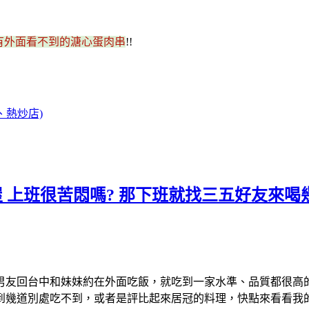
有外面看不到的溏心蛋肉串
!!
、熱炒店)
屋 上班很苦悶嗎? 那下班就找三五好友來喝
男友回台中和妹妹約在外面吃飯，就吃到一家水準、品質都很高
到幾道別處吃不到，或者是評比起來居冠的料理，快點來看看我