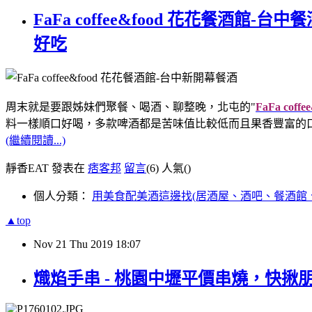
FaFa coffee&food 花花餐
好吃
周末就是要跟姊妹們聚餐、喝酒、聊整晚，
北屯的"
FaFa cof
料一樣順口好喝，
多款啤酒都是苦味值比較低而且果香豐富的
(繼續閱讀...)
靜香EAT 發表在
痞客邦
留言
(6)
人氣(
)
個人分類：
用美食配美酒這邊找(居酒屋、酒吧、餐酒館
▲top
Nov
21
Thu
2019
18:07
熾焰手串 - 桃園中壢平價串燒，快