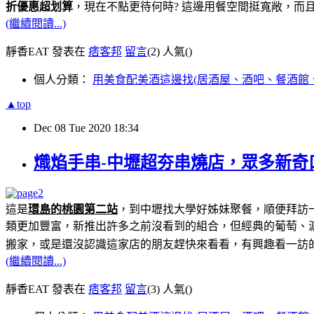
折優惠超划算
，現在不點更待何時? 這邊用餐空間挺寬敞，而
(繼續閱讀...)
靜香EAT 發表在
痞客邦
留言
(2)
人氣(
)
個人分類：
用美食配美酒這邊找(居酒屋、酒吧、餐酒館
▲top
Dec
08
Tue
2020
18:34
熾焰手串-中壢超夯串燒店，眾多新奇
這是
環島的桃園第二站
，到中壢找大學好姊妹聚餐，順便拜訪一
類更加豐富，新推出許多之前沒看到的組合，但經典的葡萄、
搬家，或是還沒認識這家店的朋友趕快來看看，有興趣看一訪的
(繼續閱讀...)
靜香EAT 發表在
痞客邦
留言
(3)
人氣(
)