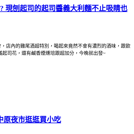
尾酒嗎? 現刨起司的起司醬義大利麵不止吸睛也
會，
店內的雞尾酒超特別，喝起來竟然不會有濃烈的酒味，跟飲
滿起司花，還有鹹香煙燻培跟超加分
，今晚就出發~
中原夜市逛逛買小吃