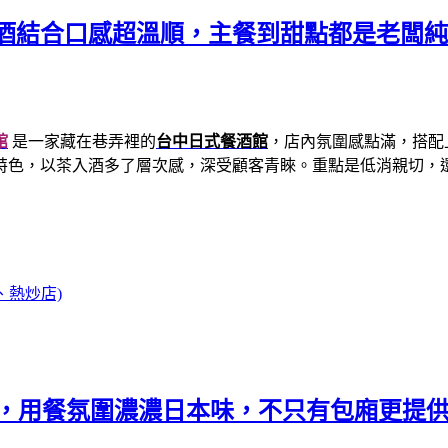
茶酒結合口感超溫順，主餐到甜點都是老闆
館
是一家藏在巷弄裡的
台中日式餐酒館
，店內氛圍感點滿，搭配
特色，以茶入酒多了層次感，深受顧客青睞。重點是低消親切，
、熱炒店)
1，用餐氛圍濃濃日本味，不只有包廂更提