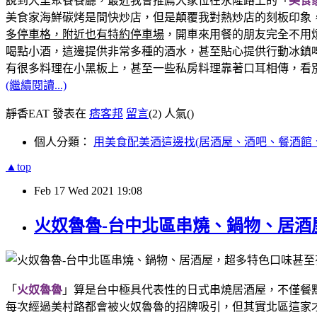
說到大里聚餐餐廳，最近我會推薦大家位在永隆路上的「
美食
美食家海鮮碳烤是間快炒店，但是顛覆我對熱炒店的刻板印象
多停車格，附近也有特約停車場
，開車來用餐的朋友完全不用
喝點小酒，這邊提供非常多種的酒水，甚至貼心提供行動冰鎮
有很多料理在小黑板上，甚至一些私房料理靠著口耳相傳，看
(繼續閱讀...)
靜香EAT 發表在
痞客邦
留言
(2)
人氣(
)
個人分類：
用美食配美酒這邊找(居酒屋、酒吧、餐酒館
▲top
Feb
17
Wed
2021
19:08
火奴魯魯-台中北區串燒、鍋物、居酒
「
火奴魯魯
」算是台中極具代表性的日式串燒居酒屋，不僅餐
每次經過美村路都會被火奴魯魯的招牌吸引，但其實北區這家