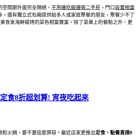
的空間跟外面完全隔絕，
不用邊吃飯邊吸二手菸
，門口
設置相當
多，還有獨立式包廂提供給多人或家庭聚餐的朋友，聚餐少不了
，美食家海鮮碳烤的菜色相當豐富，除了菜單上的餐點之外，更
食8折超划算! 宵夜吃起來
物和火鍋，要不要這麼罪惡。最近店家更推出
定食，點餐直接8