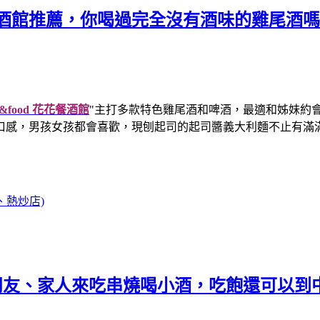
酒館-台中餐酒館推薦，你喝過完全沒有酒味的雞
fee&food 花花餐酒館
"主打多款特色雞尾酒和啤酒，最適和姊妹約
口感，男孩女孩都會喜歡，
現刨起司的起司醬義大利麵不止有滿
、熱炒店)
揪朋友、家人來吃串燒喝小酒，吃飽還可以到