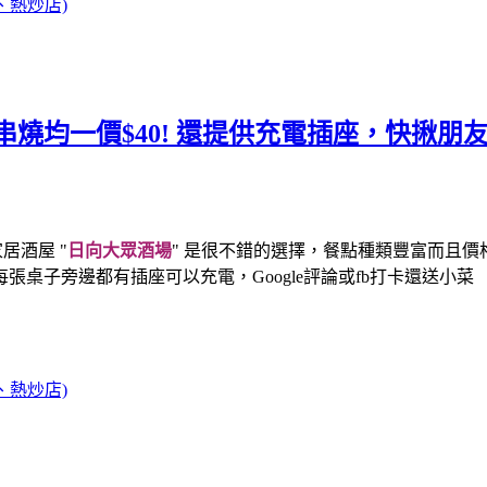
、熱炒店)
串燒均一價$40! 還提供充電插座，快揪
居酒屋 "
日向大眾酒場
" 是很不錯的選擇，餐點種類豐富而且價
每張桌子旁邊都有插座可以充電，Google評論或fb打卡還送小菜
、熱炒店)