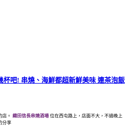
幾杯吧! 串燒、海鮮都超新鮮美味 連茶泡飯
的店。
織田信長串燒酒場
位在西屯路上，店面不大，不過晚上
的分享