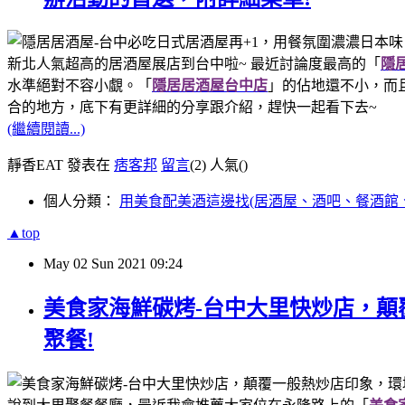
新北人氣超高的居酒屋展店到台中啦~ 最近討論度最高的「
隱
水準絕對不容小覷。「
隱居居酒屋台中店
」的佔地還不小，而
合的地方，底下有更詳細的分享跟介紹，趕快一起看下去~
(繼續閱讀...)
靜香EAT 發表在
痞客邦
留言
(2)
人氣(
)
個人分類：
用美食配美酒這邊找(居酒屋、酒吧、餐酒館
▲top
May
02
Sun
2021
09:24
美食家海鮮碳烤-台中大里快炒店，
聚餐!