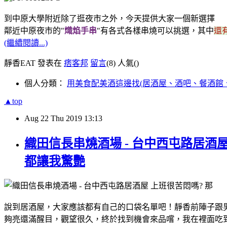
到中原大學附近除了逛夜市之外，今天提供大家一個新選擇
鄰近中原夜市的"
熾焰手串
"有各式各樣串燒可以挑選，其中
還
(繼續閱讀...)
靜香EAT 發表在
痞客邦
留言
(8)
人氣(
)
個人分類：
用美食配美酒這邊找(居酒屋、酒吧、餐酒館
▲top
Aug
22
Thu
2019
13:13
織田信長串燒酒場 - 台中西屯路居酒
都讓我驚艷
說到居酒屋，大家應該都有自己的口袋名單吧！
靜香前陣子跟
夠亮還滿醒目，
觀望很久，終於找到機會來品嚐，
我在裡面吃