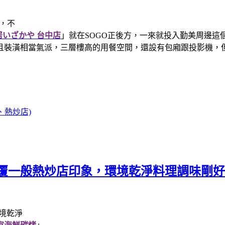
居いざかや 台中店
」就在SOGO正後方，一來就投入勤美周邊
且裝潢相當氣派，三層樓高的用餐空間，還設有包廂跟投影機，
、熱炒店)
顛覆一般熱炒店印象，環境乾淨料理調味剛