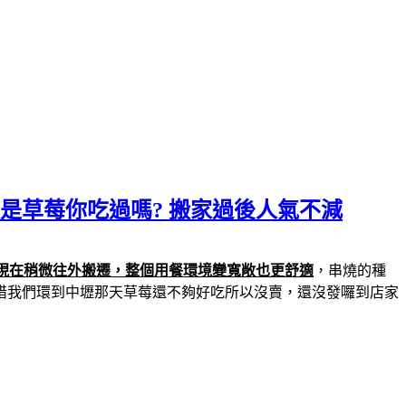
是草莓你吃過嗎? 搬家過後人氣不減
現在稍微往外搬遷，整個用餐環境變寬敞也更舒適
，串燒的種
惜我們環到中壢那天草莓還不夠好吃所以沒賣，還沒發囉到店家