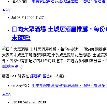
個人分類：
用美食配美酒這邊找(居酒屋、酒吧、餐酒館
▲top
Jul
03
Fri
2020
11:27
日向大眾酒場-土城居酒屋推薦，每份
末夜吧!
大家周末或是下班後都到哪邊小酌或是跟朋友放鬆呢?
土城這家
外，店家也有搭配好的組合可以選擇，超適合多個朋友分享。
(繼續閱讀...)
靜香EAT 發表在
痞客邦
留言
(6)
人氣(
)
個人分類：
用美食配美酒這邊找(居酒屋、酒吧、餐酒館
▲top
Feb
08
Sat
2020
19:30