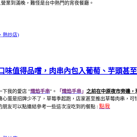
且營業到滿晚，難怪是台中熱門的宵夜餐廳。
、熱炒店)
口味值得品嚐，肉串內包入葡萄、芋頭甚至
下我的愛店 "
熾焰手串
"。
「
熾焰手串
」
之前在中原夜市旁邊，
溏心蛋是招牌少不了，
草莓季起跑，店家甚至推出草莓肉串
，可
點我
朋友可以點連結參考一些這次沒吃到的餐點 :