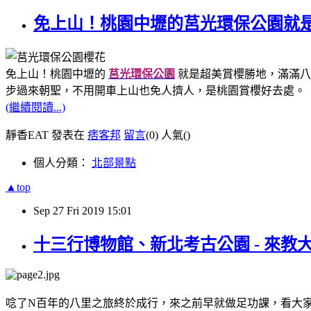
免上山！桃園中壢的莒光環保公園就
免上山！桃園中壢的
莒光環保公園
就是超美賞櫻勝地，滿滿八
步過來朝聖，不用開車上山也免人擠人，是桃園賞櫻好去處。
(繼續閱讀...)
靜香EAT 發表在
痞客邦
留言
(0)
人氣(
)
個人分類：
北部景點
▲top
Sep
27
Fri
2019
15:01
十三行博物館、新北考古公園 - 來
唸了N百年的八里之旅終於成行，來之前早就做足功課，看大