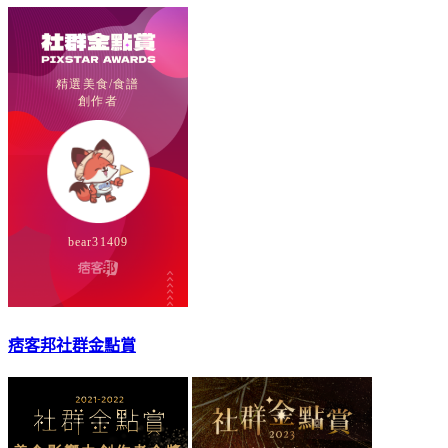
痞客邦社群金點賞