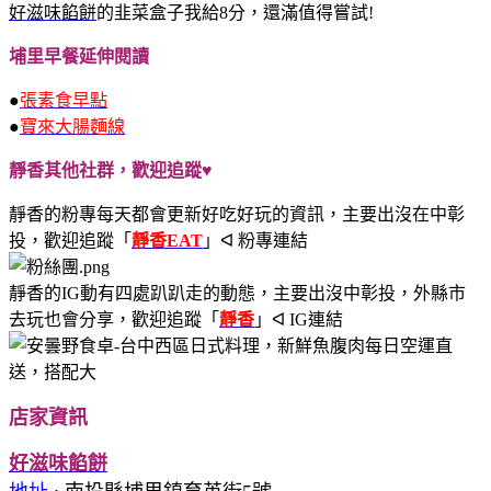
好滋味餡餅
的韭菜盒子我給8分，還滿值得嘗試!
埔里早餐延伸閱讀
●
張素食早點
●
寶來大腸麵線
靜香其他社群，歡迎追蹤♥
靜香的粉專每天都會更新好吃好玩的資訊，主要出沒在中彰
投，歡迎追蹤
「
靜香EAT
」ᐊ 粉專連結
靜香的IG動有四處趴趴走的動態，主要出沒中彰投，外縣市
去玩也會分享，歡迎追蹤
「
靜香
」ᐊ IG連結
店家資訊
好滋味餡餅