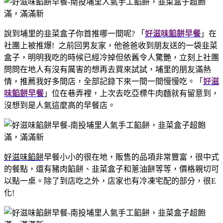
說到埔里的韭菜盒子你首推哪一間呢? 「
好滋味餡餅早餐
」在
社團上被推爆! 之前回男友家，他爸爸收到朋友送的一袋韭菜
盒子，明明我吃的時候已經冷掉但依舊令人驚艷，立刻上社團
問問在地人有沒有厲害的想再去買來試試，埔里的朋友滿熱
情，推薦我好多間店，全部記錄下來一間一間慢慢吃。「
好滋
味餡餅早餐
」位在巷弄裡，上次去吃亞標牛肉麵就有留意到，
沒想到是人氣這麼高的早餐店。
好滋味餡餅
早餐小小的很在地，販售的品項非常豐富，很中式
的餐點，還有豬肉餡餅、韭菜盒子和蔥油餅等等，價格親切可
以點一桌。除了到店吃之外，店家也有冷凍宅配的部分，很E
化!