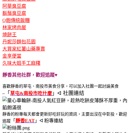
阿華臭豆腐
鬍鬚臭豆腐
Q飽傳統飯糰
林家烤肉屋
燒餅王
丹妮莎麵包花園
大買家紅薯山藥專賣
金享便當
久味大姐手工麻糬
靜香其他社群，歡迎追蹤♥
喜歡靜香的草屯、南投市美食分享，可以加入
社團一起討論美食
「
」ᐊ 社團連結
草屯&南投市吃什麼
~
靜香的粉專每天都會更新好吃好玩的資訊，主要出沒在中彰投，歡迎
「
靜香EAT
」ᐊ 粉專連結
追蹤