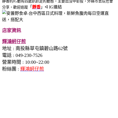
靜香的IG動有四處趴趴走的動態，主要出沒中彰投，外縣市去玩也會
「
靜香
」ᐊ IG連結
分享，歡迎追蹤
店家資訊
輝鴻蚵仔煎
地址
:
南投縣草屯鎮碧山路62號
電話 : 049-230-7526
營業時間 : 10:00~22:00
粉絲團 :
輝鴻蚵仔煎