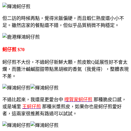
但二訪的時候再點，覺得米飯偏硬，而且蝦仁熟度還小小不
足。雖然店家的餐點還不錯，但似乎品質稍微不夠穩定。
蚵仔煎 $70
蚵仔煎不大份，不過蚵仔新鮮大顆，煎皮軟Q延展性好不會太
爛，而醬汁鹹鹹甜甜帶點黑胡椒的香氣（我覺得），整體表現
不差。
不過比起來，我還是更愛台中
哩賀家蚵仔煎
那種脆皮口感，
或是埔里
王蚵仔煎
那種米漿煎皮，如果你也是蚵仔煎愛好
者，這兩家很推薦有路過可以試試。