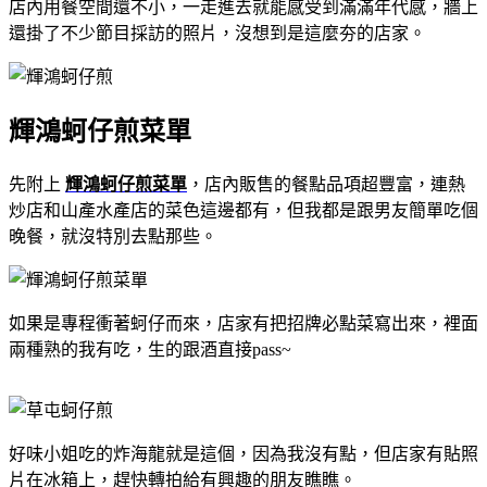
店內用餐空間還不小，一走進去就能感受到滿滿年代感，牆上
還掛了不少節目採訪的照片，沒想到是這麼夯的店家。
輝鴻蚵仔煎菜單
先附上
輝鴻蚵仔煎菜單
，店內販售的餐點品項超豐富，連熱
炒店和山產水產店的菜色這邊都有，但我都是跟男友簡單吃個
晚餐，就沒特別去點那些。
如果是專程衝著蚵仔而來，店家有把招牌必點菜寫出來，裡面
兩種熟的我有吃，生的跟酒直接pass~
好味小姐吃的炸海龍就是這個，因為我沒有點，但店家有貼照
片在冰箱上，趕快轉拍給有興趣的朋友瞧瞧
。