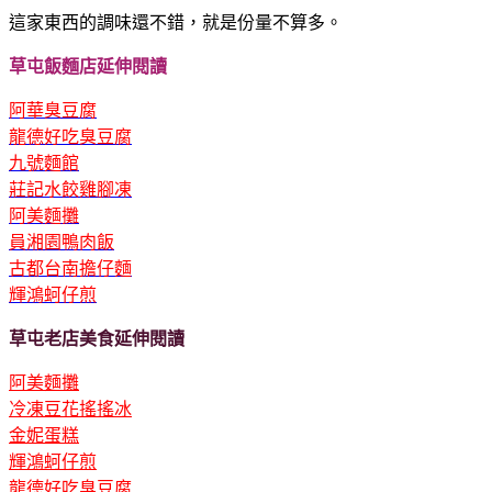
這家東西的調味還不錯，就是份量不算多。
草屯飯麵店延伸閱讀
阿華臭豆腐
龍德好吃臭豆腐
九號麵館
莊記水餃雞腳凍
阿美麵攤
員湘園鴨肉飯
古都台南擔仔麵
輝鴻蚵仔煎
草屯老店美食延伸閱讀
阿美麵攤
冷凍豆花搖搖冰
金妮
蛋糕
輝鴻蚵仔煎
龍德好吃臭豆腐