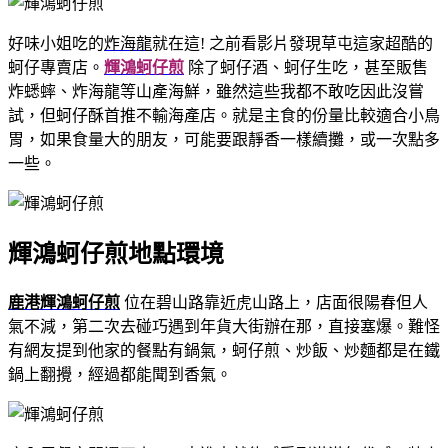
好味小姐吃的
炸海龍
就在這! 之前看影片發現草屯這家超酷的
蚵仔專賣店。
輝鴻蚵仔煎
除了蚵仔酒、蚵仔生吃，甚至販售
炸蟋蟀、炸海龍等山產海鮮，雖然這些我都不敢吃因此沒嘗
試，但蚵仔酥首推不輸海產店。就是主食的份量比較適合小鳥
胃，如果食量大的朋友，可能要跟靜香一樣續攤，或一次點多
一些。
輝鴻蚵仔煎地點環境
鹿港輝鴻蚵仔煎
位在碧山路靠近虎山路上，店面很陽春但人
氣不減，第二次去碰巧遇到年貨大街辦在那，直接塞爆。難怪
有網友提到他家的餐點有鍋氣，蚵仔煎、炒飯、炒麵都是在鐵
鍋上翻攪，經過都能聞到香氣。