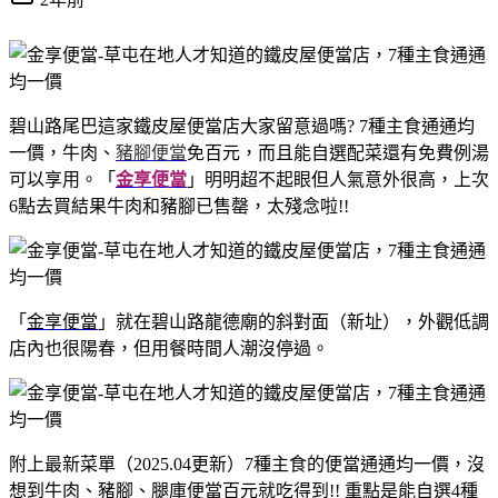
碧山路尾巴這家鐵皮屋便當店大家留意過嗎? 7種主食通通均
一價，牛肉、
豬腳便當
免百元，而且能自選配菜還有免費例湯
可以享用。「
金享便當
」明明超不起眼但人氣意外很高，上次
6點去買結果牛肉和豬腳已售罄，太殘念啦!!
「
金享便當
」就在碧山路龍德廟的斜對面（新址），外觀低調
店內也很陽春，但用餐時間人潮沒停過。
附上最新菜單（2025.04更新）7種主食的便當通通均一價，沒
想到牛肉、豬腳、
腿庫便當
百元就吃得到!! 重點是能自選4種