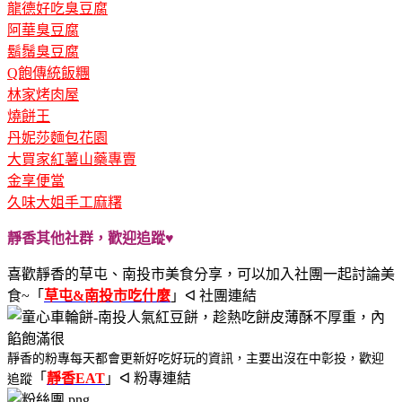
龍德好吃臭豆腐
阿華臭豆腐
鬍鬚臭豆腐
Q飽傳統飯糰
林家烤肉屋
燒餅王
丹妮莎麵包花園
大買家紅薯山藥專賣
金享便當
久味大姐手工麻糬
靜香其他社群，歡迎追蹤♥
喜歡靜香的草屯、南投市美食分享，可以加入社團一起討論美
食~
「
草屯&南投市吃什麼
」ᐊ 社團連結
靜香的粉專每天都會更新好吃好玩的資訊，主要出沒在中彰投，歡迎
「
靜香EAT
」ᐊ 粉專連結
追蹤