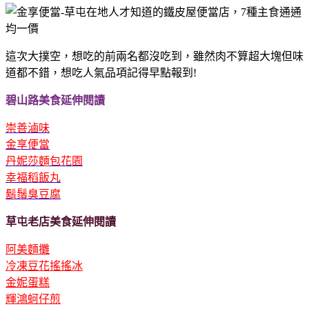
這次大撲空，想吃的前兩名都沒吃到，雖然肉不算超大塊但味
道都不錯，想吃人氣品項記得早點報到!
碧山路美食延伸閱讀
崇善滷味
金享便當
丹妮莎麵包花園
幸福稻飯丸
鬍鬚臭豆腐
草屯老店美食延伸閱讀
阿美麵攤
冷凍豆花搖搖冰
金妮
蛋糕
輝鴻蚵仔煎