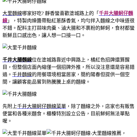
大里麵線
哪家好吃? 靜香蠻喜歡塗城路上的「
千井大腸蚵仔麵
線
」，特製肉燥醬帶點紅蔥酥香氣，均勻拌入麵線之中味道很
不錯。配料主打蒜味肉羹、滷大腸和不裹粉的鮮蚵，食材都蠻
新鮮且口感出色，讓人想一口接一口。
千井大腸麵線
位在塗城路靠近中興路上，橘紅色招牌還算醒
目，但整個店面內縮僅一個招牌外推，所以沒注意還是容易錯
過。
千井麵線
的用餐環境相當居家，簡約陽春但提供一個空
間，讓顧客能品嘗到熱騰騰上桌的麵線。
先附上
千井大腸蚵仔麵線菜單
，除了麵線之外，店家也有販售
便當和各種米麵食。櫃檯特別設立公告，目前鮮蚵無法單點
喔。