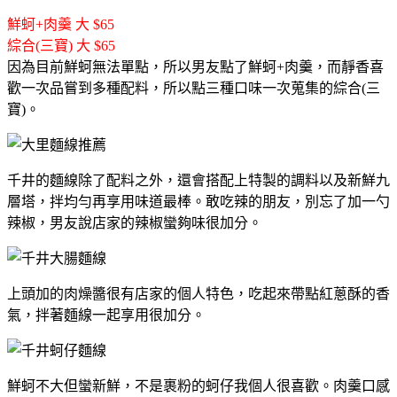
鮮蚵+肉羹 大 $65
綜合(三寶) 大 $65
因為目前鮮蚵無法單點，所以男友點了鮮蚵+肉羹，而靜香喜
歡一次品嘗到多種配料，所以點三種口味一次蒐集的綜合(三
寶)。
千井的麵線除了配料之外，還會搭配上特製的調料以及新鮮九
層塔，拌均勻再享用味道最棒。敢吃辣的朋友，別忘了加一勺
辣椒，男友說店家的辣椒蠻夠味很加分。
上頭加的肉燥醬很有店家的個人特色，吃起來帶點紅蔥酥的香
氣，拌著麵線一起享用很加分。
鮮蚵不大但蠻新鮮，不是裹粉的蚵仔我個人很喜歡。肉羹口感