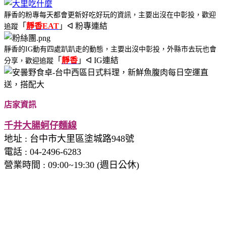
靜香的粉專每天都會更新好吃好玩的資訊，主要出沒在中彰投，歡迎
「
靜香EAT
」ᐊ 粉專連結
追蹤
靜香的IG動有四處趴趴走的動態，主要出沒中彰投，外縣市去玩也會
「
靜香
」ᐊ IG連結
分享，歡迎追蹤
店家資訊
千井大腸蚵仔麵線
地址
:
台中市大里區塗城路948號
電話
: 04-2496-6283
營業時間 : 09:00~19:30 (週日公休)