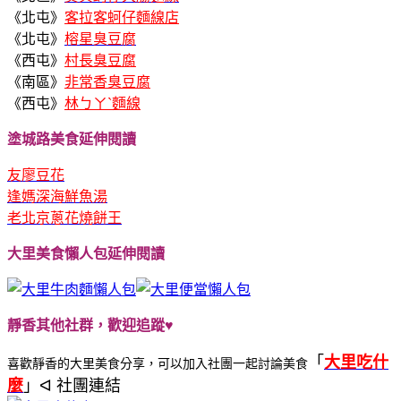
《北屯》
客拉客蚵仔麵線店
《北屯》
榕星臭豆腐
《西屯》
村長臭豆腐
《南區》
非常香臭豆腐
《西屯》
林ㄅㄚˋ麵線
塗城路美食延伸閱讀
友廖豆花
逢媽深海鮮魚湯
老北京蔥花燒餅王
大里美食懶人包延伸閱讀
靜香其他社群，歡迎追蹤♥
「
大里吃什
喜歡靜香的大里美食分享，可以加入社團一起討論美食
麼
」ᐊ 社團連結