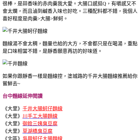
很棒，是蒜香味的赤肉羹我大愛。大腸口感挺Q，有嚼感又不
會太爛，而且滷到鹹香入味也好吃。三種配料都不錯，我個人
喜好程度是肉羹>大腸>鮮蚵。
麵線湯不會太稠，麵量也給的大方，不會都只是在喝湯，重點
是口味相當不錯，是靜香願意再訪的好味道。
如果你跟靜香一樣是麵線控，塗城路的千井大腸麵線推薦給你
嘗鮮去~
台中麵線延伸閱讀
《大里》
千井大腸蚵仔麵線
《大里》
川手工大腸麵線
《大里》
御銓三姨臭豆腐
《大里》
草湖橋臭豆腐
《北區》
吳興蚵仔大腸麵線