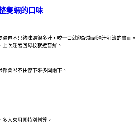
整隻蝦的口味
皮湯包不只夠味還很多汁，咬一口就能記錄到湯汁狂流的畫面。
，上次趁著回母校就近嘗鮮。
過都會忍不住停下來多聞兩下。
，多人來用餐特別划算。