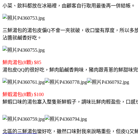
小菜、飲料都放在冰箱裡，由顧客自行取用最後再一併結帳。
三鮮湯包的湯包皮偏Q不會一夾就破，收口蠻有厚度，所以多
沾醬就鹹香好吃。
鮮肉湯包(8顆) $85
湯包皮QQ的很好吃，鮮肉餡鹹香夠味，豬肉跟青蔥的鮮甜味
鮮蝦湯包(8顆) $100
鮮蝦口味的湯包塞入整隻新鮮蝦子，調味比鮮肉輕盈些，口感
北區的三鮮湯包
蠻好吃，雖然口味對我來說略重些，但皮Q又