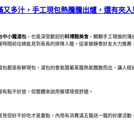
滿又多汁，手工現包熱騰騰出爐，還有夾入
台中小籠湯包
，也是深受歡迎的
科博館美食
，顆顆手工現做的薄
餐時間前往總能見到長長的排隊人龍。這家被靜香好友大力推薦
湯包都是新鮮現包，湯包的香氣隨著蒸籠熱氣飄散而出，讓人經
腳有點不好放，但整體來說用餐環境很舒適。
常見但好不好吃才是重點。內用有消費滿五籠送一籠的好康活動