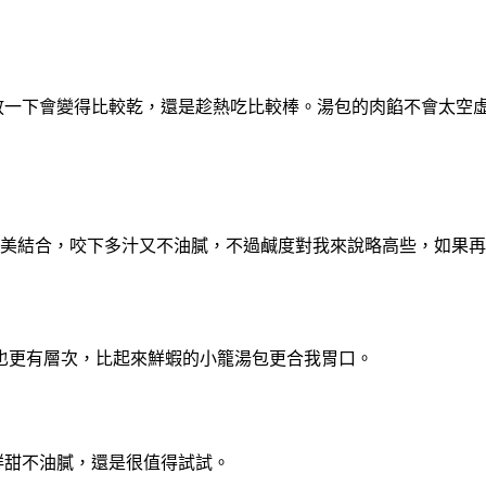
放一下會變得比較乾，還是趁熱吃比較棒。湯包的肉餡不會太空
完美結合，咬下多汁又不油膩，不過鹹度對我來說略高些，如果
也更有層次，比起來鮮蝦的小籠湯包更合我胃口。
鮮甜不油膩，還是很值得試試。