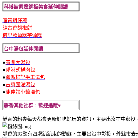
科博館週邊銅板美食延伸閱讀
哩賀蚵仔煎
純古香胡椒餅
何記蘿蔔糕芋頭糕
台中湯包延伸閱讀
●
有間大湯包
●
郎港式鮮肉包
●
海派楊記手工湯包
●
古猗園灌湯包
●
龍佳饌小籠湯包
靜香其他社群，歡迎追蹤♥
靜香的粉專每天都會更新好吃好玩的資訊，主要出沒在中彰投
靜香的IG動有四處趴趴走的動態，主要出沒
中彰投
，外縣市去