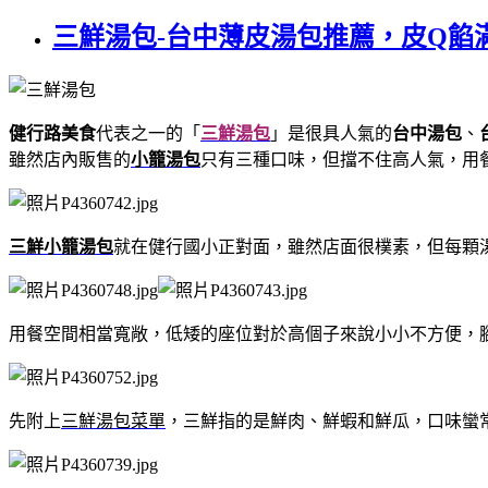
三鮮湯包-台中薄皮湯包推薦，皮Q餡
健行路美食
代表之一的「
三鮮湯包
」是很具人氣的
台中湯包
、
雖然店內販售的
小籠湯包
只有三種口味，但擋不住高人氣，用
三鮮小籠湯包
就在健行國小正對面，雖然店面很樸素，但每顆
用餐空間相當寬敞，低矮的座位對於高個子來說小小不方便，
先附上
三鮮湯包菜單
，三鮮指的是鮮肉、鮮蝦和鮮瓜，口味蠻