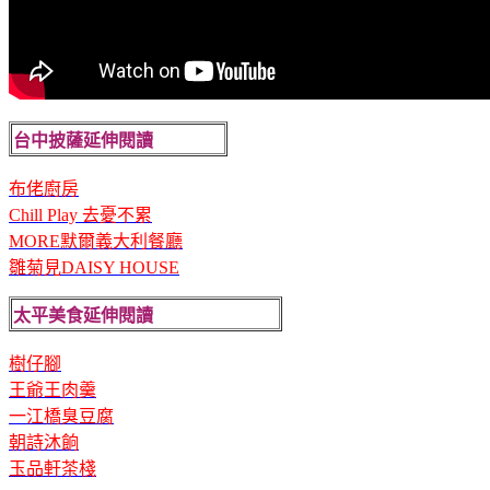
台中披薩延伸閱讀
布佬廚房
Chill Play 去憂不累
MORE默爾義大利餐廳
雛菊見DAISY HOUSE
太平美食延伸閱讀
樹仔腳
王爺王肉羹
一江橋臭豆腐
朝詩沐餉
玉品軒茶棧