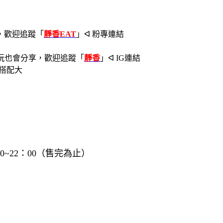
，歡迎追蹤
「
靜香EAT
」ᐊ 粉專連結
玩也會分享，歡迎追蹤
「
靜香
」ᐊ IG連結
30~22：00（售完為止）