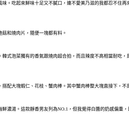
風味。吃起來鮮味十足又不膩口，連不愛美乃滋的我都忍不住再
鮑菇和燒肉片，隨便一塊都有料。
。韓式泡菜獨有的香氣跟燒肉超合拍，而且辣度不高相當耐吃，
，搭配大塊蝦仁、花枝、蟹肉棒。其中蟹肉棒整大塊直接下，不
鮮濃湯。這款靜香男友列為NO.1，但我覺得白醬的奶感偏重