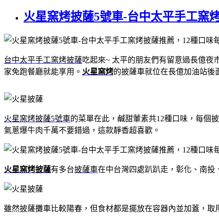
火星窯烤披薩5號車-台中太平手工窯
台中太平手工窯烤披薩
吃起來~ 太平的朋友們有留意過長億夜
家免跑餐廳就能享用。
火星窯烤
的披薩車就位在長億加油站後
火星窯烤披薩5號車
的菜單在此，鹹甜葷素共12種口味，每個
氣蔥爆牛肉千萬不要錯過，這款靜香超喜歡。
火星窯烤披薩
有多台
披薩車
在中台灣四處趴趴走，彰化、南投
雖然披薩攤車比較陽春，但食材都是擺放在容器內並加蓋，取