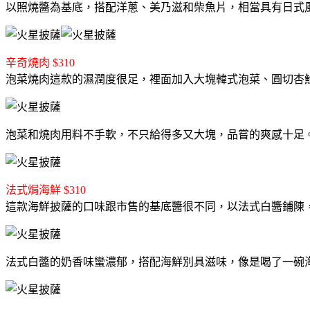
以照燒醬為基底，搭配洋蔥、美乃滋和柴魚片，相當具有日式
辛奇燒肉 $310
泡菜燒肉這款的濕潤度很足，裡面加入大塊韓式泡菜、圓切杏
泡菜和燒肉用料不手軟，不只給得多又大塊，品嘗的爽感十足
法式焗海鮮 $310
這款海鮮披薩的口味跟市售的基底醬很不同，以法式白醬鋪陳
法式白醬的奶香味蠻濃郁，搭配海鮮別具滋味，像是喝了一碗海