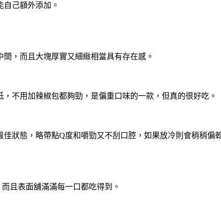
能自己額外添加。
中間，而且大塊厚實又細緻相當具有存在感。
低，不用加辣椒包都夠勁，是偏重口味的一款，但真的很好吃。
最佳狀態，略帶點Q度和嚼勁又不刮口腔，如果放冷則會稍稍偏
，而且表面舖滿滿每一口都吃得到。