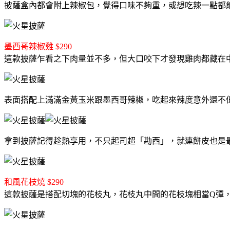
披薩盒內都會附上辣椒包，覺得口味不夠重，或想吃辣一點都
墨西哥辣椒雞 $290
這款披薩乍看之下肉量並不多，但大口咬下才發現雞肉都藏在
表面搭配上滿滿金黃玉米跟墨西哥辣椒，吃起來辣度意外還不
拿到披薩記得趁熱享用，不只起司超「勘西」，就連餅皮也是
和風花枝燒 $290
這款披薩是搭配切塊的花枝丸，花枝丸中間的花枝塊相當Q彈