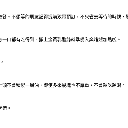
能取餐。不想等的朋友記得提前致電預訂，不只省去等待的時候，
每一口都有吃得到，撒上金黃乳酪絲就準備入窯烤爐加熱啦。
好。
上頭不會積累一層油，即使多來幾塊也不厚重，不會越吃越渴。
吃錯。