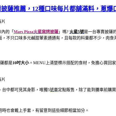
烤披薩推薦，12種口味每片都舖滿料，蔥爆
市內的「
Mars Pizza火星窯烤披薩
」嗎?
火星5號
是一台專賣披薩
面，不只口味多元鹹甜葷素通通有，且每款的料量都不少，肉食
披薩都是
10吋大小
。MENU上清楚標示搭配的食材，免擔心買回
、台中都可見其身影，唯獨5
號車
定點販售，除了能到攤車前購買
用時也會戴上手套，有留意到這些細節相當加分。