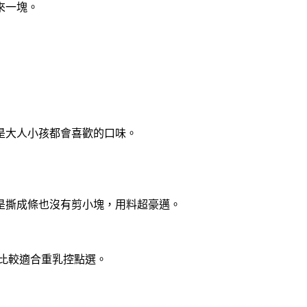
來一塊。
是大人小孩都會喜歡的口味。
是撕成條也沒有剪小塊，用料超豪邁。
，比較適合重乳控點選。