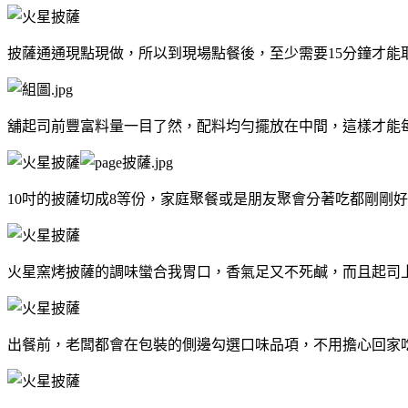
披薩通通現點現做，所以到現場點餐後，至少需要15分鐘才
舖起司前豐富料量一目了然，配料均勻擺放在中間，這樣才能
10吋的披薩切成8等份，家庭聚餐或是朋友聚會分著吃都剛剛
火星窯烤披薩的調味蠻合我胃口，香氣足又不死鹹，而且起司
出餐前，老闆都會在包裝的側邊勾選口味品項，不用擔心回家