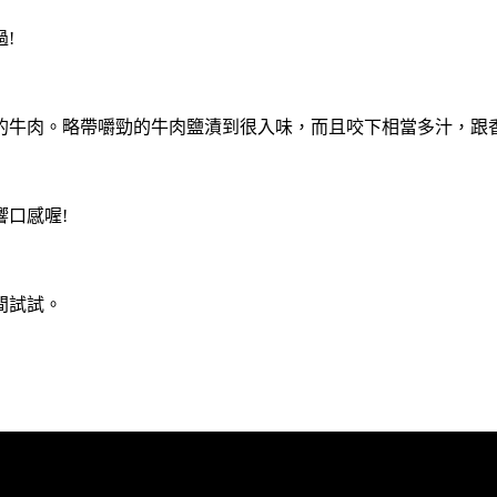
!
的牛肉。略帶嚼勁的牛肉鹽漬到很入味，而且咬下相當多汁，跟
口感喔!
間試試。