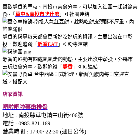
喜歡靜香的草屯、南投市美食分享，可以加入
社團一起討論美
食~
「
草屯&南投市吃什麼
」ᐊ 社團連結
靜香的粉專每天都會更新好吃好玩的資訊，主要出沒在中彰
投，歡迎追蹤
「
靜香EAT
」ᐊ 粉專連結
靜香的IG動有四處趴趴走的動態，主要出沒中彰投，外縣市
去玩也會分享，歡迎追蹤
「
靜香
」ᐊ IG連結
店家資訊
吧啦吧啦藥燉排骨
地址
:
南投縣草屯鎮中山街406號
電話
:
0983-821-169
營業時間 :
17:00~22:30 (週日公休)