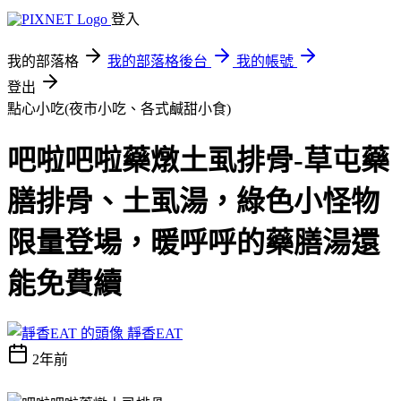
登入
我的部落格
我的部落格後台
我的帳號
登出
點心小吃(夜市小吃、各式鹹甜小食)
吧啦吧啦藥燉土虱排骨-草屯藥
膳排骨、土虱湯，綠色小怪物
限量登場，暖呼呼的藥膳湯還
能免費續
靜香EAT
2年前