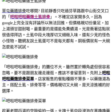
草屯藥膳排骨
吃哪間? 目前靜香只吃過芬草路跟中山街交叉口
的「
吧啦吧啦藥燉土虱排骨
」。不確定店家開多久，因為
google上完全沒有評論所以無法回推，但價格親切份量足，加
上湯頭甘甜耐喝，最重要的是還能免費續湯，光是衝著這點就
很值得拜訪。土虱中段大塊厚切又細緻入味，還有少見的怪色
小怪物，聽網友說土虱蛋可不是每天都有，銅板價就有一大碗
怎麼能不試試。
「吧啦吧啦藥燉排骨」的攤位不大，雖然置於轉角處但很容易
忽略，要不是跟朋友邊走邊逛，應該不會留意到。先附上
吧啦
吧啦藥燉排骨菜單
，店家販售的餐點種類不算多，以藥燉湯為
主，搭配土虱、排骨等等，價格親切又大碗，是天涼進補的好
選擇。
趁著老闆舀湯的空隙偷拍一張，大塊土虱中段浸泡在黑嚕嚕藥