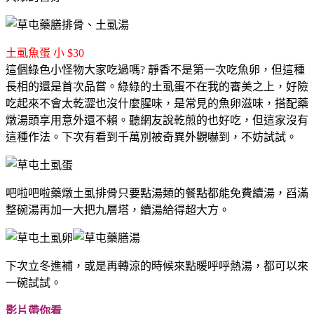
土虱魚蛋 小 $30
這個綠色小怪物大家吃過嗎? 靜香不是第一次吃魚卵，但這種
長相的還是首次品嘗。綠綠的土虱蛋不在我的審美之上，好險
吃起來不會太乾澀也沒什麼腥味，是常見的魚卵滋味，搭配藥
燉湯頭享用意外還不賴。聽網友說乾煎的也好吃，但這家沒有
這種作法。下次有看到千萬別被奇異外觀嚇到，不妨試試。
吧啦吧啦藥燉土虱排骨只要點湯類的餐點都能免費續湯，舀滿
整碗湯再加一大把九層塔，續湯給得超大方。
下次立冬進補，或是再轉涼的時候來點暖呼呼熱湯，都可以來
一碗試試。
影片帶你看