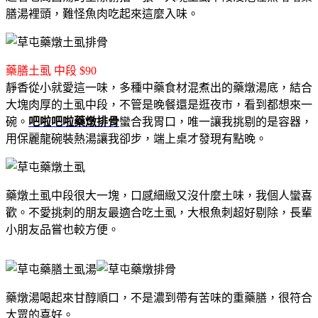
膳湯裡頭，難怪魚肉吃起來這麼入味。
藥膳土虱 中段 $90
靜香從小就愛這一味，多種中藥食材混煮出的藥燉湯底，結合
大塊肉厚的土虱中段，不管是晚餐還是逛夜市，看到都想來一
碗。
吧啦吧啦藥燉排骨
蠻合我胃口，唯一讓我挑剔的是容器，
用保麗龍碗裝熱湯讓我卻步，端上桌才發現有點晚。
藥燉土虱中段很大一塊，口感細緻又沒什麼土味，我個人蠻喜
歡。不愛挑刺的朋友最適合吃土虱，大根魚刺超好剔除，長輩
小朋友品嘗也較方便。
藥燉湯喝起來甘醇順口，不是濃到帶有苦味的重藥膳，很符合
大眾的喜好。