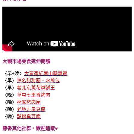
大觀市場美食延伸閱讀
〈早+晚〉
大買家紅薯山藥專賣
〈早〉
無名甜甜圈、水煎包
〈早〉
老北京蔥花燒餅王
〈晚〉
草屯七里香烤肉
〈晚〉
林家烤肉屋
〈晚〉
老地方臭豆腐
〈晚〉
鬍鬚臭豆腐
靜香其他社群，歡迎追蹤♥