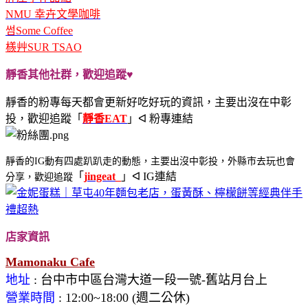
NMU 幸卉文學咖啡
썸Some Coffee
檨艸SUR TSAO
靜香其他社群，歡迎追蹤♥
靜香的粉專每天都會更新好吃好玩的資訊，主要出沒在中彰
投，歡迎追蹤
「
靜香EAT
」ᐊ 粉專連結
靜香的IG動有四處趴趴走的動態，主要出沒中彰投，外縣市去玩也會
「
j
ingeat_
」ᐊ IG連結
分享，歡迎追蹤
店家資訊
Mamonaku Cafe
地址
: 台中市中區台灣大道一段一號-舊站月台上
營業時間
:
12:00~18:00 (週二公休)