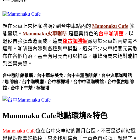
想在火車上來杯咖啡嗎? 到台中車站內的
Mamonaku Cafe
就
能實現。
Mamonaku火車咖啡
是極具特色的
台中咖啡館
，以
退役自強號改造而成，這間
復古咖啡館
藏身於火車站內絲毫不
違和。咖啡館內陳列各種列車模型，還有不少火車相關元素散
布在各個角落，甚至有月亮門可以拍照，離峰時間來絕對能拍
到空景美照。
台中咖啡館推薦
/
台中車站美食
/
台中主題咖啡館
/
台中火車咖啡館
/
咖啡館
/
台中咖啡廳
/
台中檸檬塔
/
台中中區咖啡館
/
台中復古咖啡
館
/
台中下午茶
/
檸檬塔
Mamonaku Cafe地點環境&特色
Mamonaku Cafe
位在台中火車站的舊月台區，不管是從前站還
是後站都蠻好抵達，只要找到這台「土黃色自強號」就是了。