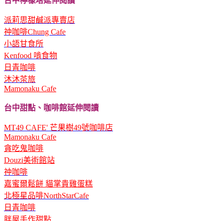
台中檸檬塔延伸閱讀
派莉思甜鹹派專賣店
祌咖啡Chung Cafe
小語甘食所
Kenfood 啃食物
日青咖啡
沐沐茶旅
Mamonaku Cafe
台中甜點、咖啡館延伸閱讀
MT49 CAFE' 芒果樹49號咖啡店
Mamonaku Cafe
貪吃鬼咖啡
Douzi美術館站
祌咖啡
嘉蜜爾鬆餅 貓掌貴雞蛋糕
北極星品啡NorthStarCafe
日青咖啡
胖屋手作甜點