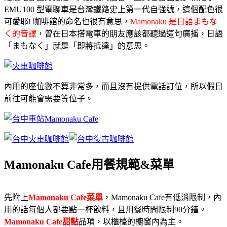
EMU100 型電聯車是台灣鐵路史上第一代自強號，這個配色很
可愛耶! 咖啡館的命名也很有意思，
Mamonaku 是日語まもな
く的音譯
，曾在日本搭電車的朋友應該都聽過這句廣播，日語
「まもなく」就是「即將抵達」的意思。
內用的座位數不算非常多，而且沒有提供電話訂位，所以假日
前往可能會需要等位子。
Mamonaku Cafe用餐規範&菜單
先附上
Mamonaku Cafe菜單
，Mamonaku Cafe有低消限制，內
用的話每個人都要點一杯飲料，且用餐時間限制90分鐘。
Mamonaku Cafe甜點
品項，以櫃檯的櫥窗內為主。