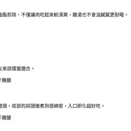
油脂剪除，不僅讓肉吃起來較清爽，雞湯也不會油膩膩更耐喝。
友來說還蠻適合。
湯頭。底部的蒜頭燉煮到很綿密，入口即化超好吃。