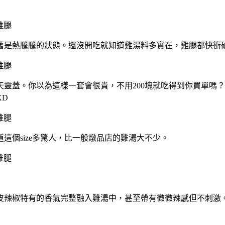
舊是熱騰騰的狀態。還沒開吃就知道雞湯料多實在，雞腿都快衝
天靈蓋。你以為這樣一套會很貴，不用200塊就吃得到你買單嗎
XD
這個size多驚人，比一般燉品店的雞湯大不少。
皮辣椒特有的香氣完整融入雞湯中，甚至帶有微微辣感但不刺激