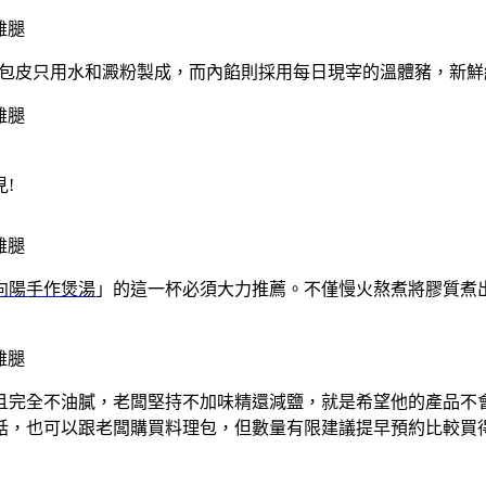
，湯包皮只用水和澱粉製成，而內餡則採用每日現宰的溫體豬，新
!
向陽手作煲湯
」的這一杯必須大力推薦。不僅慢火熬煮將膠質煮
且完全不油膩，老闆堅持不加味精還減鹽，就是希望他的產品不
話，也可以跟老闆購買料理包，但數量有限建議提早預約比較買