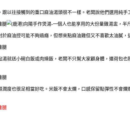
，跟以往接觸到的重口麻油湯頭很不一樣。老闆說他們選用純手
對於麻油控可能不夠過癮，但想來點麻油雞但又不喜歡太油膩，
點湯就送小碗白飯或肉燥飯，老闆不只幫大家顧身體，連荷包也照
濕潤度也很足相當好吃。米飯不會太爛，口感保留點彈性不會爛