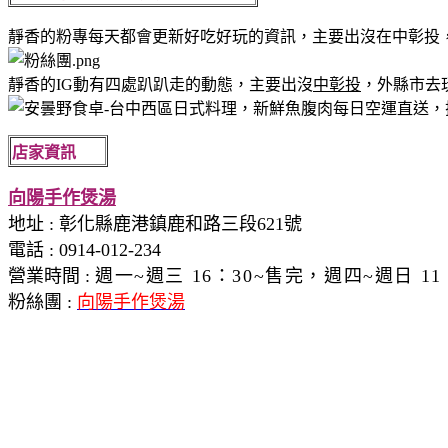
靜香的粉專每天都會更新好吃好玩的資訊，主要出沒在中彰投
靜香的IG動有四處趴趴走的動態，主要出沒
中彰投
，外縣市去
店家資訊
向陽手作煲湯
地址
:
彰化縣鹿港鎮鹿和路三段621號
電話
:
0914-012-234
營業時間 :
週一~週三 16：30~售完，週四~週日 11
粉絲團 :
向陽手作煲湯