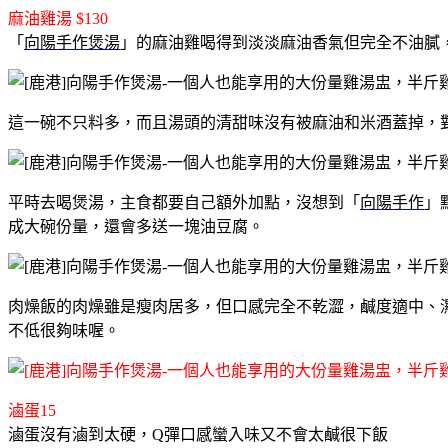
麻油雞湯 $130
「
向陽手作煲湯
」的麻油雞喝得到淡淡麻油香氣但完全不油膩
這一碗不只料多，而且湯頭的清甜味沒有被麻油和米酒蓋掉，
平時去喝煲湯，主食都要自己額外加點，沒想到「
向陽手作
」
成大碗份量，還會多送一塊油豆腐。
肉燥飯的肉燥雖是瘦肉居多，但口感完全不乾澀，鹹度適中、
不低很夠味喔。
滷蛋15
滷蛋沒有滷到太硬，Q彈口感蠻入味又不會太鹹很下飯