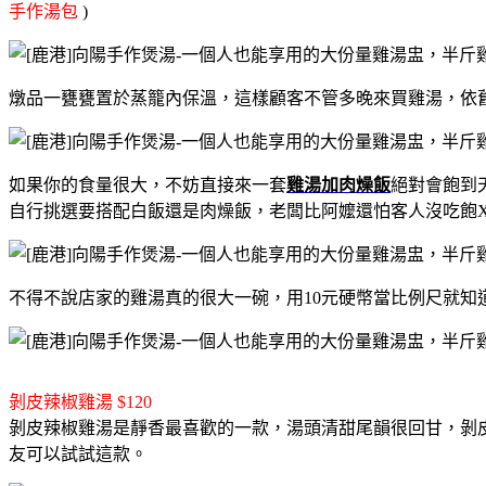
手作湯包
)
燉品一甕甕置於蒸籠內保溫，這樣顧客不管多晚來買雞湯，依
如果你的食量很大，不妨直接來一套
雞湯加肉燥飯
絕對會飽到
自行挑選要搭配白飯還是肉燥飯，老闆比阿嬤還怕客人沒吃飽
不得不說店家的雞湯真的很大一碗，用10元硬幣當比例尺就知道
剝皮辣椒雞湯 $120
剝皮辣椒雞湯是靜香最喜歡的一款，湯頭清甜尾韻很回甘，剝
友可以試試這款。