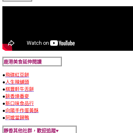
鹿港美食延伸閱讀
●
飛碟紅豆餅
●
人生辣舖頭
●
棋豐軒牛舌餅
●
餘香燒番麥
●
新口味食品行
●
向陽手作蛋黃酥
●
阿嬤當歸鴨
靜香其他社群，歡迎追蹤♥