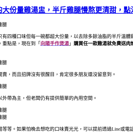
用的大份量雞湯盅，半斤雞腿慢熬更清甜，點
只有四種口味但每一碗都超大份量，以去除多餘油脂的半斤溫體
。重點是，現在到「
向陽手作煲湯
」
購買任一款雞湯就免費送肉
開賣，而且招牌沒有很醒目，肯定很多朋友還沒留意到。
以外帶為主，但老闆仍有提供簡單的內用空間。
等。如果怕晚去想吃的口味賣光光，可以提前透過Line或電話