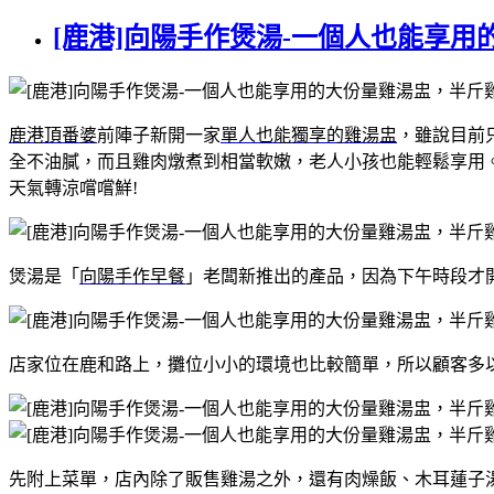
[鹿港]向陽手作煲湯-一個人也能享
鹿港頂番婆
前陣子新開一家
單人也能獨享的雞湯盅
，雖說目前
全不油膩，而且雞肉燉煮到相當軟嫩，老人小孩也能輕鬆享用
天氣轉涼嚐嚐鮮!
煲湯是「
向陽手作早餐
」老闆新推出的產品，因為下午時段才
店家位在鹿和路上，攤位小小的環境也比較簡單，所以顧客多
先附上菜單，店內除了販售雞湯之外，還有肉燥飯、木耳蓮子湯等