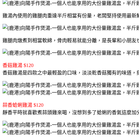
雞湯內使用的雞腿肉重達半斤相當有份量，老闆堅持使用最新
雞腿肉燉煮到相當軟綿，骨肉輕易就能分離，是長輩和小朋友
香菇雞湯 $120
香菇雞湯是四款之中最輕盈的口味，淡淡乾香菇獨有的味道，
蒜香蛤蜊雞湯 $120
靜香平時就喜歡煮蒜頭雞來喝，沒想到多了蛤蜊的香氣這麼加