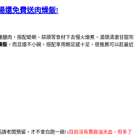
湯還免費送肉燥飯!
雞腿肉，搭配蛤蜊、蒜頭等食材下去慢火燉煮，湯頭清澈甘甜完
燥飯
，而且還不小碗，搭配享用飽足感十足，很推薦可以趁最近
請老闆預留，才不會白跑一趟! (
目前沒有賣麻油米血，但多了