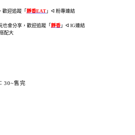
，歡迎追蹤
「
靜香EAT
」ᐊ 粉專連結
玩也會分享，歡迎追蹤
「
靜香
」ᐊ IG連結
：30~售完