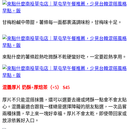
甘梅粉鹹中帶甜，薯條每一面都裹滿調味粉，甘梅味十足。
來點什麼的薯條趁熱吃微酥不乾硬蠻好吃，一定要趁熱享用。
混醬厚片 奶酥+厚焙茶（+5） $45
厚片不只能混搭抹醬，還可以選要去邊或烤酥一點會不會太貼
心。混醬最適合跟我一樣總是選擇障礙的朋友點選，一次品嘗
兩種抹醬，早上來一塊好幸福。厚片不會太乾，即使帶回家或
放涼依舊好入口。