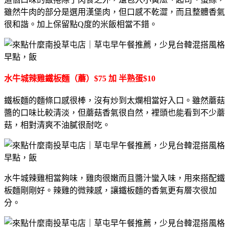
雖然牛肉的部分是選用漢堡肉，但口感不乾澀，而且整體香氣
很和諧。加上保留點Q度的米飯相當不錯。
水牛城辣雞鐵板麵（蘑）$75 加 半熟蛋$10
鐵板麵的麵條口感很棒，沒有炒到太爛相當好入口。雖然蘑菇
醬的口味比較清淡，但蘑菇香氣很自然，裡頭也能看到不少蘑
菇，相對清爽不油膩很耐吃。
水牛城辣雞相當夠味，雞肉很嫩而且醬汁蠻入味，用來搭配鐵
板麵剛剛好。辣雞的微辣感，讓鐵板麵的香氣更有層次很加
分。