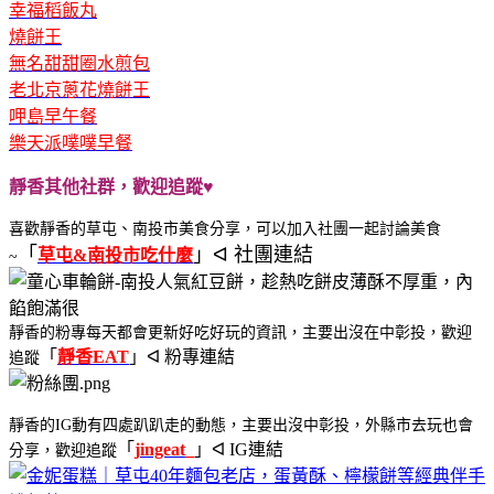
幸福稻飯丸
燒餅王
無名甜甜圈水煎包
老北京蔥花燒餅王
呷島早午餐
樂天派噗噗早餐
靜香其他社群，歡迎追蹤♥
喜歡靜香的草屯、南投市美食分享，可以加入
社團一起討論美食
「
」ᐊ 社團連結
草屯&南投市吃什麼
~
靜香的粉專每天都會更新好吃好玩的資訊，主要出沒在中彰投，歡迎
「
靜香EAT
」ᐊ 粉專連結
追蹤
靜香的IG動有四處趴趴走的動態，主要出沒中彰投，外縣市去玩也會
「
j
ingeat_
」ᐊ IG連結
分享，歡迎追蹤