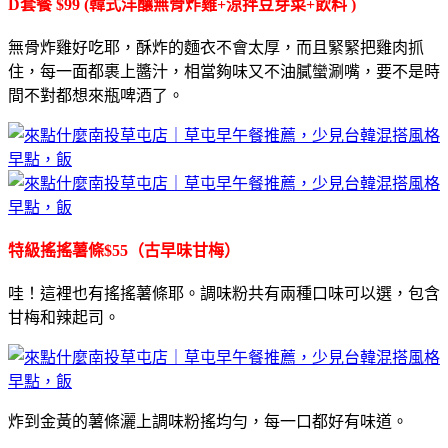
D套餐 $99 (韓式洋釀無骨炸雞+涼拌豆芽菜+飲料 )
無骨炸雞好吃耶，酥炸的麵衣不會太厚，而且緊緊把雞肉抓
住，每一面都裹上醬汁，相當夠味又不油膩蠻涮嘴，要不是時
間不對都想來瓶啤酒了。
特級搖搖薯條$55（古早味甘梅）
哇！這裡也有搖搖薯條耶。調味粉共有兩種口味可以選，包含
甘梅和辣起司。
炸到金黃的薯條灑上調味粉搖均勻，每一口都好有味道。