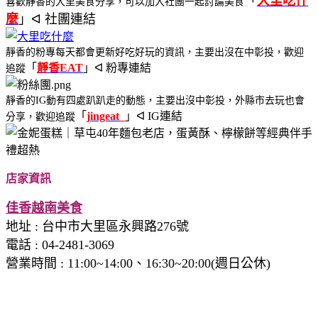
「
大里吃什
喜歡靜香的大里美食分享，可以加入社團一起討論美食
麼
」ᐊ 社團連結
靜香的粉專每天都會更新好吃好玩的資訊，主要出沒在中彰投，歡迎
「
靜香EAT
」ᐊ 粉專連結
追蹤
靜香的IG動有四處趴趴走的動態，主要出沒中彰投，外縣市去玩也會
「
j
ingeat_
」ᐊ IG連結
分享，歡迎追蹤
店家資訊
佳香越南美食
地址
: 台中市大里區永興路276號
電話 : 04-2481-3069
營業時間
:
11:00~14:00、16:30~20:00(週日公休)