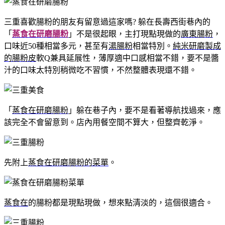
三重喜歡腸粉的朋友有留意過這家嗎? 躲在長壽西街巷內的
「
蒸食在研磨腸粉
」不是很起眼，主打現點現做的
廣東腸粉
，
口味近50種相當多元，甚至有
湯腸粉
相當特別。
純米研磨製成
的腸粉皮
軟Q兼具延展性，薄厚適中口感相當不錯，要不是醬
汁的口味太特別稍微吃不習慣，不然整體表現還不錯。
「
蒸食在研磨腸粉
」躲在巷子內，要不是看著導航找過來，應
該完全不會留意到。店內用餐空間不算大，但整齊乾淨。
先附上
蒸食在研磨腸粉的菜單
。
蒸食在
的腸粉都是現點現做，想來點清淡的，這個很適合。