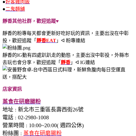
●
好客雞肉飯
●
二鬼麵舖
靜香其他社群，歡迎追蹤♥
靜香的粉專每天都會更新好吃好玩的資訊，主要出沒在中彰
投，歡迎追蹤
「
靜香EAT
」ᐊ 粉專連結
靜香的IG動有四處趴趴走的動態，主要出沒中彰投，外縣市
去玩也會分享，歡迎追蹤
「
靜香
」ᐊ IG連結
店家資訊
蒸食在研磨腸粉
地址
:
新北市三重區長壽西街26號
電話
:
02-2980-1008
營業時間 :
10:00~20:00( 週四公休)
粉絲團 :
蒸食在研磨腸粉