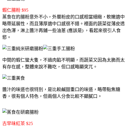
蝦仁腸粉 $95
蒸食在的腸粉意外不小，外層粉皮的口感相當細緻，軟嫩適中
略帶延展性，而且薄厚適中口感很不錯。裡面的蔬菜從薄皮透
出色澤，淋上醬汁再鋪一些油蔥 (應該是) ，看起來很引人食
慾。
中間的蝦仁蠻大隻，不過肉餡不明顯，而蔬菜又因為太脆而太
有存在感，整體來說不難吃，但口感略顯突兀。
醬汁的味道也很特別，是比較鹹甜重口的味道，略帶點焦糖
香，很有個人特色，但兩個人分食比較不顯膩口。
古早味紅茶 $25