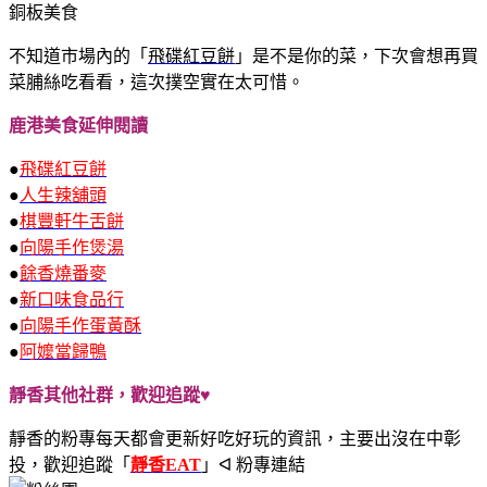
不知道市場內的「
飛碟紅豆餅
」是不是你的菜，下次會想再買
菜脯絲吃看看，這次撲空實在太可惜。
鹿港美食延伸閱讀
●
飛碟紅豆餅
●
人生辣舖頭
●
棋豐軒牛舌餅
●
向陽手作煲湯
●
餘香燒番麥
●
新口味食品行
●
向陽手作蛋黃酥
●
阿嬤當歸鴨
靜香其他社群，歡迎追蹤♥
靜香的粉專每天都會更新好吃好玩的資訊，主要出沒在中彰
投，歡迎追蹤
「
靜香EAT
」ᐊ 粉專連結