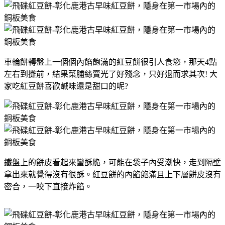
車輪餅轉盤上一個個內餡飽滿的紅豆餅很引人食慾，那天4點
左右到攤前，結果菜脯絲賣光了好殘念，只好退而求其次! 大
家吃紅豆餅喜歡鹹味還是甜口的呢?
鐵盤上的餅皮看起來蠻酥脆，可能在袋子內受潮快，走到隔壁
拿出來就覺得沒有很酥。紅豆餅的內餡飽滿且上下層餅皮沒有
密合，一咬下直接炸餡。