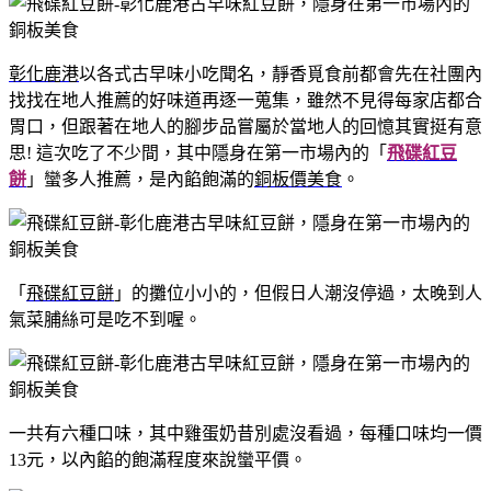
彰化鹿港
以各式古早味小吃聞名，靜香覓食前都會先在社團內
找找在地人推薦的好味道再逐一蒐集，雖然不見得每家店都合
胃口，但跟著在地人的腳步品嘗屬於當地人的回憶其實挺有意
思! 這次吃了不少間，其中隱身在第一市場內的「
飛碟紅豆
餅
」蠻多人推薦，是內餡飽滿的
銅板價美食
。
「
飛碟紅豆餅
」的攤位小小的，但假日人潮沒停過，太晚到人
氣菜脯絲可是吃不到喔。
一共有六種口味，其中雞蛋奶昔別處沒看過，每種口味均一價
13元，以內餡的飽滿程度來說蠻平價。