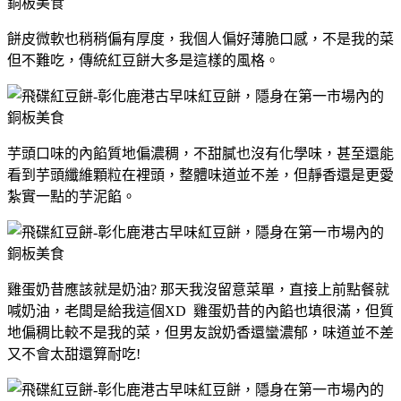
餅皮微軟也稍稍偏有厚度，我個人偏好薄脆口感，不是我的菜
但不難吃，傳統紅豆餅大多是這樣的風格。
芋頭口味的內餡質地偏濃稠，不甜膩也沒有化學味，甚至還能
看到芋頭纖維顆粒在裡頭，整體味道並不差，但靜香還是更愛
紮實一點的芋泥餡。
雞蛋奶昔應該就是奶油? 那天我沒留意菜單，直接上前點餐就
喊奶油，老闆是給我這個XD 雞蛋奶昔的內餡也填很滿，但質
地偏稠比較不是我的菜，但男友說奶香還蠻濃郁，味道並不差
又不會太甜還算耐吃!