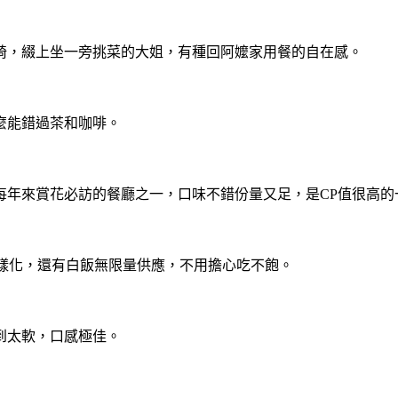
椅，綴上坐一旁挑菜的大姐，有種回阿嬤家用餐的自在感。
麼能錯過茶和咖啡。
每年來賞花必訪的餐廳之一，口味不錯份量又足，是CP值很高的
餐點多樣化，還有白飯無限量供應，不用擔心吃不飽。
到太軟，口感極佳。