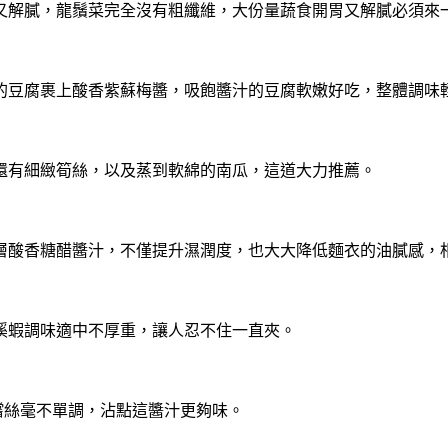
又解膩，龍鬚菜完全沒有粗纖維，大份量蔬食開胃又解膩必須來
的豆腐裹上酸香紫蘇梅醬，吸飽醬汁的豆腐軟嫩好吃，整體調味
還有細緻筍絲，以及蒸到軟綿的南瓜，這道大力推薦。
層酸香糖醋醬汁，不僅提升濕潤度，也大大降低麵衣的油膩感，
溪蝦調味適中不厚重，讓人忍不住一直夾。
嚐絲毫不單調，沾點這醬汁更夠味。