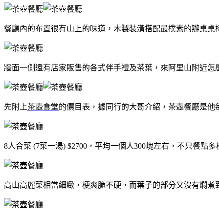
餐廳內的布置很有山上的味道，木製裝潢搭配最樸素的辦桌桌
牆面一側還有店家販售的各式伴手禮及茶葉，來阿里山附近怎
先附上
茶壺食堂
的價目表，據同行的大哥介紹，茶壺餐廳是他
8人合菜 (7菜一湯) $2700，平均一個人300塊左右，不只
高山高麗菜相當細緻，梗爽脆不硬，而葉子的部分又沒有燜煮