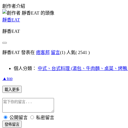
創作者介紹
靜香EAT
靜香EAT
靜香EAT 發表在
痞客邦
留言
(1)
人氣(
2541
)
個人分類：
中式、台式料理 (湯包、牛肉麵、桌菜、烤鴨
▲top
載入更多
公開留言
私密留言
發佈留言