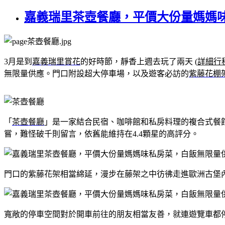
嘉義瑞里茶壺餐廳，平價大份量媽媽
3月是到
嘉義瑞里賞花
的好時節
，
靜香上週去玩了兩天
(
詳細行
無限量供應。門口附設超大停車場，以及遊客必訪的
紫藤花棚
「
茶壺餐廳
」是一家結合民宿、咖啡館和私房料理的複合式餐
嘗，難怪破千則留言，依舊能維持在4.4顆星的高評分。
門口的紫藤花架相當綿延，漫步在藤架之中彷彿走進歐洲古堡
寬敞的停車空間對於開車前往的朋友相當友善，就連遊覽車都