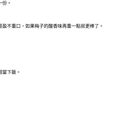
一份。
輕盈不重口，如果梅子的酸香味再重一點就更棒了。
相當下飯。