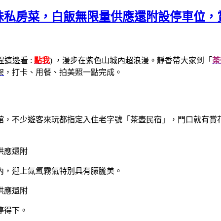
味私房菜，白飯無限量供應還附設停車位，
程這邊看
:
點我
) ，漫步在紫色山城內超浪漫。靜香帶大家到「
茶
架
，打卡、用餐、拍美照一點完成。
館，不少遊客來玩都指定入住老字號「茶壺民宿」，門口就有賞
內，迎上氤氳霧氣特別具有朦朧美。
停得下。