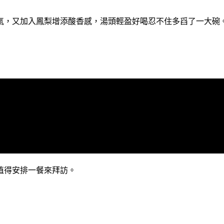
氣，又加入鳳梨增添酸香感，湯頭輕盈好喝忍不住多舀了一大碗
值得安排一餐來拜訪。