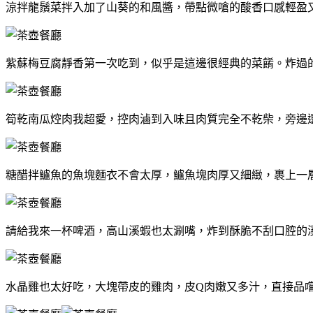
涼拌龍鬚菜拌入加了山葵的和風醬，帶點微嗆的酸香口感輕盈
紫蘇梅豆腐靜香第一次吃到，似乎是這邊很經典的菜餚。炸過
筍乾南瓜焢肉我超愛，控肉滷到入味且肉質完全不乾柴，旁邊
糖醋拌鱸魚的魚塊麵衣不會太厚，鱸魚塊肉厚又細緻，裹上一
請給我來一杯啤酒，高山溪蝦也太涮嘴，炸到酥脆不刮口腔的
水晶雞也太好吃，大塊帶皮的雞肉，皮Q肉嫩又多汁，直接品