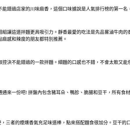
不能錯過店家的川味麻香，這個口味據說是人氣排行榜的第一名
相組讓這道拌麵更具吸引力。靜香最愛的吃法是先品嘗滷牛肉的
點麻感和辣度的朋友都特別推薦。
椒控決不能錯過的一款拌麵。細麵的口感也不錯，不會太軟又能
通通來一份吧! 拼盤內包含豬耳朵、鴨胗、脆腸和豆干，所有食
硬，三者的煙燻香氣充足味道棒，點來搭配麵食很加分。豆干的