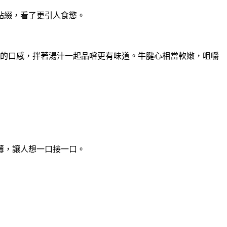
點綴，看了更引人食慾。
用的口感，拌著湯汁一起品嚐更有味道。
牛腱心相當軟嫩，咀嚼
薄，讓人想一口接一口。