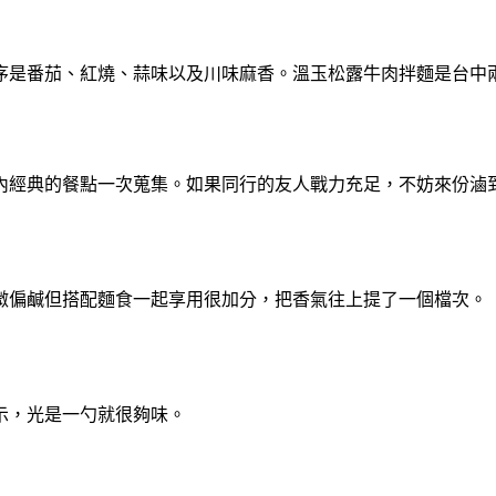
序是番茄、紅燒、蒜味以及川味麻香。溫玉松露牛肉拌麵是台中
內經典的餐點一次蒐集。如果同行的友人戰力充足，不妨來份滷
微偏鹹但搭配麵食一起享用很加分，把香氣往上提了一個檔次。
示，光是一勺就很夠味。