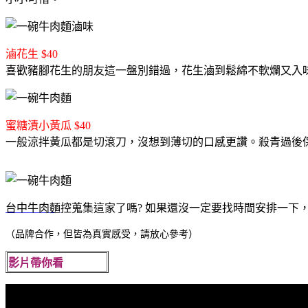
滷花生 $40
喜歡豬腳花生的朋友這一盤別錯過，花生滷到鬆綿不軟爛又入
蜜糖漬小黃瓜 $40
一般涼拌黃瓜都是切滾刀，沒想到薄切的口感更讚。殺青過後
台中牛肉麵
控蒐集這家了嗎? 如果還沒一定要找時間安排一下
（品牌合作，但皆為真實感受，請放心參考）
影片帶你看