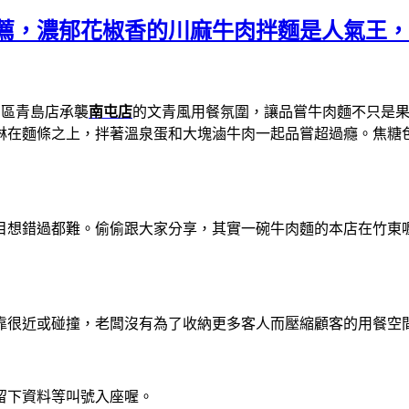
推薦，濃郁花椒香的川麻牛肉拌麵是人氣王
北區青島店承襲
南屯店
的文青風用餐氛圍，讓品嘗牛肉麵不只是
淋在麵條之上，拌著溫泉蛋和大塊滷牛肉一起品嘗超過癮。焦糖
想錯過都難。偷偷跟大家分享，其實一碗牛肉麵的本店在竹東喔
靠很近或碰撞，老闆沒有為了收納更多客人而壓縮顧客的用餐空
留下資料等叫號入座喔。