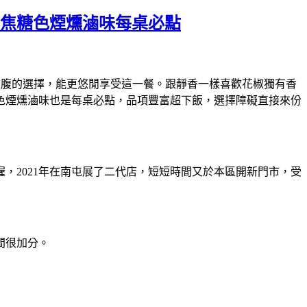
，焦糖色煙燻滷味每桌必點
果腹的選擇，能更悠閒享受這一餐。跟靜香一樣喜歡花椒獨有香
色煙燻滷味也是每桌必點，品項豐富超下飯，選擇障礙直接來份
，2021年在南屯展了二代店，短短時間又於本區開新門市，受
間很加分。