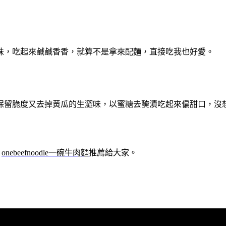
味，吃起來鹹鹹香香，就算不是拿來配麵，直接吃我也好愛。
保留脆度又去掉黃瓜的生澀味，以蜜糖去醃漬吃起來偏甜口，沒
，
onebeefnoodle一碗牛肉麵
推薦給大家。