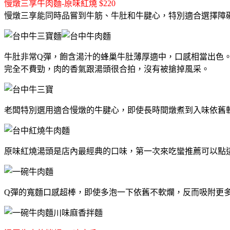
慢燉三享牛肉麵-原味紅燒 $220
慢燉三享能同時品嘗到牛筋、牛肚和牛腱心，特別適合選擇障
牛肚非常Q彈，飽含湯汁的蜂巢牛肚薄厚適中，口感相當出色
完全不費勁，肉的香氣跟湯頭很合拍，沒有被搶掉風采。
老闆特別選用適合慢燉的牛腱心，即使長時間燉煮到入味依舊
原味紅燒湯頭是店內最經典的口味，第一次來吃蠻推薦可以點
Q彈的寬麵口感超棒，即使多泡一下依舊不軟爛，反而吸附更