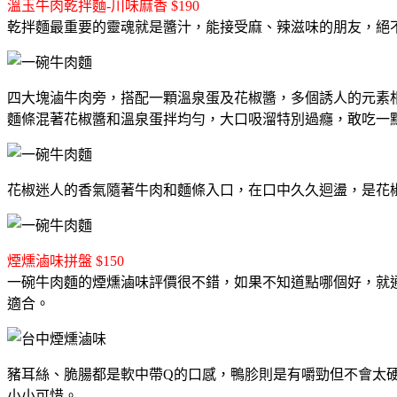
溫玉牛肉乾拌麵-川味麻香 $190
乾拌麵最重要的靈魂就是醬汁，能接受麻、辣滋味的朋友，絕
四大塊滷牛肉旁，搭配一顆溫泉蛋及花椒醬，多個誘人的元素
麵條混著花椒醬和溫泉蛋拌均勻，大口吸溜特別過癮，敢吃一
花椒迷人的香氣隨著牛肉和麵條入口，在口中久久迴盪，是花
煙燻滷味拼盤 $150
一碗牛肉麵的煙燻滷味評價很不錯，如果不知道點哪個好，就
適合。
豬耳絲、脆腸都是軟中帶Q的口感，鴨胗則是有嚼勁但不會太
小小可惜。