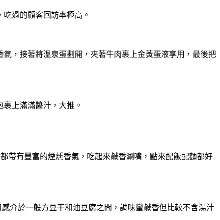
，吃過的顧客回訪率極高。
香氣，接著將溫泉蛋劃開，夾著牛肉裹上金黃蛋液享用，最後把
包裹上滿滿醬汁，大推。
材都帶有豐富的煙燻香氣，吃起來鹹香涮嘴，點來配飯配麵都好
口感介於一般方豆干和油豆腐之間，調味蠻鹹香但比較不含湯汁