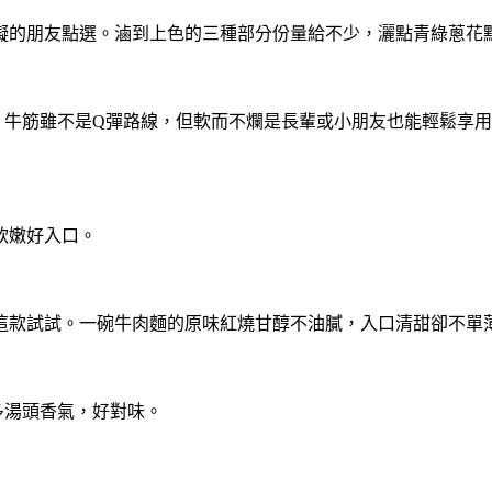
礙的朋友點選。滷到上色的三種部分份量給不少，灑點青綠蔥花
。
牛筋雖不是Q彈路線，但軟而不爛是長輩或小朋友也能輕鬆享
軟嫩好入口。
這款試試。一碗牛肉麵的原味紅燒甘醇不油膩，入口清甜卻不單
多湯頭香氣，好對味。