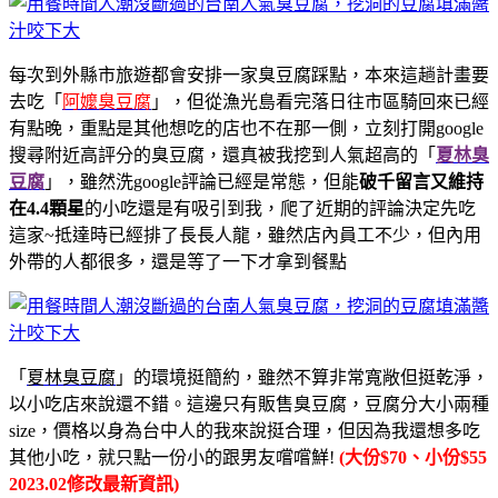
每次到外縣市旅遊都會安排一家臭豆腐踩點，本來這趟計畫要
去吃「
阿嬤臭豆腐
」，但從漁光島看完落日往市區騎回來已經
有點晚，重點是其他想吃的店也不在那一側，立刻打開google
搜尋附近高評分的臭豆腐，還真被我挖到人氣超高的「
夏林臭
豆腐
」，雖然洗google評論已經是常態，但能
破千留言又維持
在4.4顆星
的小吃還是有吸引到我，爬了近期的評論決定先吃
這家~抵達時已經排了長長人龍，雖然店內員工不少，但內用
外帶的人都很多，還是等了一下才拿到餐點
「
夏林臭豆腐
」的環境挺簡約，雖然不算非常寬敞但挺乾淨，
以小吃店來說還不錯。這邊只有販售臭豆腐，豆腐分大小兩種
size，價格以身為台中人的我來說挺合理，但因為我還想多吃
其他小吃，就只點一份小的跟男友嚐嚐鮮!
(大份$70、小份$55
2023.02修改最新資訊)