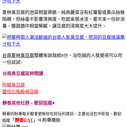
夏林臭豆腐的泡菜相當爽脆，純高麗菜沒有紅蘿蔔或黃瓜絲做
陪襯，但絲毫不影響清爽度，吃起來很冰涼，夏天來一份好消
暑，酸甜適中相當解膩，讓豆腐的清爽度大大提升。
台南
夏林臭豆腐
整體來說我給8分，沒吃過的人我覺得可以吃
一份試試~
台南臭豆腐延伸閱讀
阿嬤臭豆腐
鹽埕北極殿臭豆腐
靜香其他社群，歡迎追蹤♥
靜香的粉專每天都會更新好吃好玩的資訊，主要出沒在中彰投，歡迎
「
靜香EAT
」ᐊ 粉專連結
追蹤