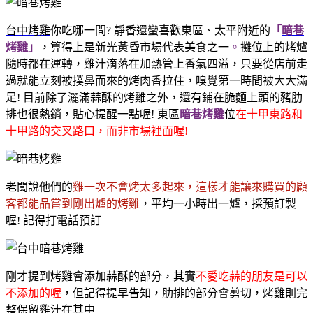
台中烤雞
你吃哪一間? 靜香還蠻喜歡東區、太平附近的
「
暗巷
烤雞
」
，算得上是
新光黃昏市場
代表美食之一
。
攤位上的
烤爐
隨時都在運轉，雞汁滴落在加熱管上香氣四溢，只要從店前走
過就能立刻被撲鼻而來的烤肉香拉住，嗅覺第一時間被大大滿
足!
目前除了灑滿蒜酥的烤雞之外，還有鋪在脆麵上頭的豬肋
排也很熱銷，
貼心提醒一點喔! 東區
暗巷烤雞
位
在十甲東路和
十甲路的交叉路口，而非市場裡面喔!
老闆說他們的
雞一次不會烤太多起來，這樣才能讓來購買的顧
客都能品嘗到剛出爐的烤雞
，平均一小時出一爐，採預訂製
喔! 記得打電話預訂
剛才提到烤雞會添加蒜酥的部分，其實
不愛吃蒜的朋友是可以
不添加的喔
，但記得提早告知，肋排的部分會剪切，烤雞則完
整保留雞汁在其中