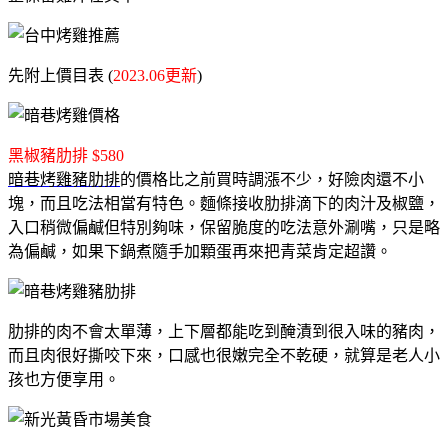
先附上價目表 (
2023.06更新
)
黑椒豬肋排 $580
暗巷烤雞豬肋排
的價格比之前買時調漲不少，好險肉還不小
塊，而且吃法相當有特色。麵條接收肋排滴下的肉汁及椒鹽，
入口稍微偏鹹但特別夠味，保留脆度的吃法意外涮嘴，只是略
為偏鹹，如果下鍋煮隨手加顆蛋再來把青菜肯定超讚。
肋排的肉不會太單薄，上下層都能吃到醃漬到很入味的豬肉，
而且肉很好撕咬下來，口感也很嫩完全不乾硬，就算是老人小
孩也方便享用。