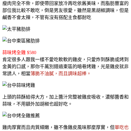
瘦肉完全不柴，即使帶回家放冷再吃依舊美味，而脂肪豐富的
部位我比較不敢吃，倒是男友很愛，雖然是黑胡椒調味，但是
鹹香不會太辣，不管有沒有搭配主食都耐吃
蒜味烤全雞 $580
肯定很多人跟我一樣不愛吃軟軟的雞皮，只愛炸到酥脆或烤到
金黃的口感，那你千萬別錯過東區的暗巷烤雞，光是雞皮就非
常誘人，相當
薄脆不油膩，而且調味超棒。
上頭的蒜酥給得大方，加上醬汁完整被雞皮吸收，濃郁醬香和
蒜味，不用額外加胡椒也超好吃。
雞肉厚實而且肉質細嫩，雖不像雞皮風味那麼厚實，但
單吃也