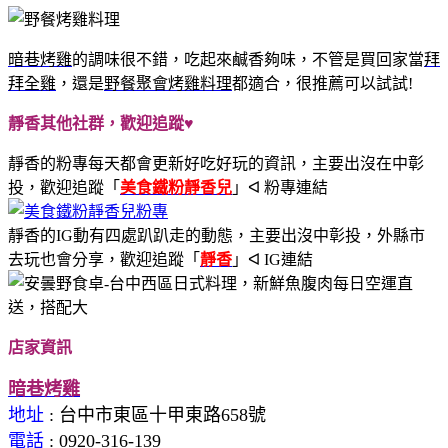
暗巷烤雞
的調味很不錯，吃起來鹹香夠味，不管是買回家當
拜
拜全雞
，還是
野餐聚會烤雞料理
都適合，很推薦可以試試!
靜香其他社群，歡迎追蹤♥
靜香的粉專每天都會更新好吃好玩的資訊，主要出沒在中彰
投，歡迎追蹤
「
美食鐵粉靜香兒
」ᐊ 粉專連結
靜香的IG動有四處趴趴走的動態，主要出沒中彰投，外縣市
去玩也會分享，歡迎追蹤
「
靜香
」ᐊ IG連結
店家資訊
暗巷烤雞
地址
: 台中市東區十甲東路658號
電話
: 0920-316-139