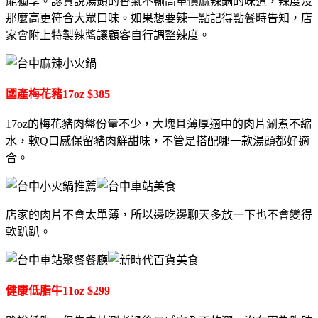
能獨享。認真說湯頭的香氣不輸高單價麻辣鍋的味道，辣度沒
那麼高更符合大眾口味。如果想要辣一點記得點餐時告知，店
家會附上特製辣醬讓顧客自行調整辣度。
國產梅花豬17oz $385
17oz的梅花豬肉盤份量不少，大塊且薄厚適中的肉片涮煮不縮
水，軟Q口感保留豬肉鮮甜味，不管是搭配哪一款湯頭都好適
合。
店家的肉片不會太單薄，所以邊吃邊聊天多放一下也不會變得
軟趴趴。
健康低脂牛11oz $299