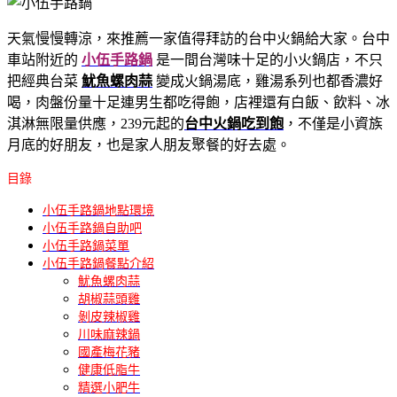
天氣慢慢轉涼，來推薦一家值得拜訪的台中火鍋給大家。台中
車站附近的
小伍手路鍋
是一間台灣味十足的小火鍋店，不只
把經典台菜
魷魚螺肉蒜
變成火鍋湯底，雞湯系列也都香濃好
喝，肉盤份量十足連男生都吃得飽，店裡還有白飯、飲料、冰
淇淋無限量供應，239元起的
台中火鍋吃到飽
，不僅是小資族
月底的好朋友，也是家人朋友聚餐的好去處。
目錄
小伍手路鍋地點環境
小伍手路鍋自助吧
小伍手路鍋菜單
小伍手路鍋餐點介紹
魷魚螺肉蒜
胡椒蒜頭雞
剝皮辣椒雞
川味麻辣鍋
國產梅花豬
健康低脂牛
精選小肥牛