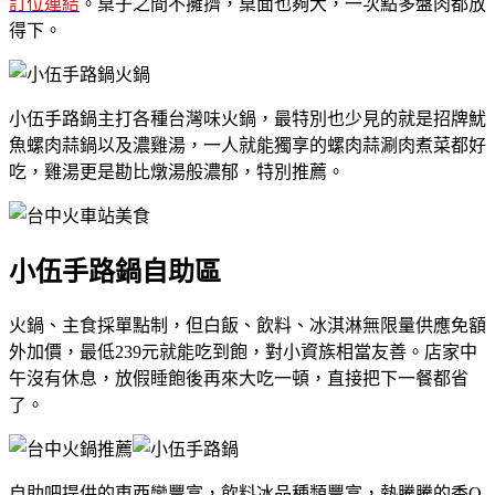
訂位連結
。桌子之間不擁擠，桌面也夠大，一次點多盤肉都放
得下。
小伍手路鍋主打各種台灣味火鍋，最特別也少見的就是招牌魷
魚螺肉蒜鍋以及濃雞湯，一人就能獨享的螺肉蒜涮肉煮菜都好
吃，雞湯更是勘比燉湯般濃郁，特別推薦。
小伍手路鍋自助區
火鍋、主食採單點制，但白飯、飲料、冰淇淋無限量供應免額
外加價，最低239元就能吃到飽，對小資族相當友善。店家中
午沒有休息，放假睡飽後再來大吃一頓，直接把下一餐都省
了。
自助吧提供的東西蠻豐富，飲料冰品種類豐富，熱騰騰的香Q