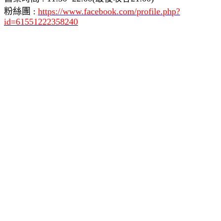
粉絲團 :
https://www.facebook.com/profile.php?
id=61551222358240