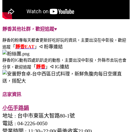
靜香其他社群，歡迎追蹤♥
靜香的粉專每天都會更新好吃好玩的資訊，主要出沒在中彰投，歡迎
「
靜香EAT
」ᐊ 粉專連結
追蹤
靜香的IG動有四處趴趴走的動態，主要出沒中彰投，外縣市去玩也會
「
靜香
」ᐊ IG連結
分享，歡迎追蹤
店家資訊
小伍手路鍋
地址
:
台中市東區大智路80-1號
電話
: 04-2226-0050
營業時間 : 11:30~22:00(最後收客21:00)