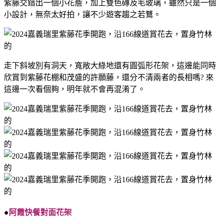
紫藤交錯出一個小花簷，加上雙色磚及毛玻璃，雖然只是一個
小設計，無奈太好拍，讓不少遊客趨之若鶩。
走下斜坡別有洞天，寬敞大綠地還有圓弧形花架，這邊能同時
欣賞到紫藤花棚和茂盛的許願藤，還分不清兩者的長相嗎? 來
這邊一次看個夠，明年就不會再混淆了。
●
阿霞快餐對面花架