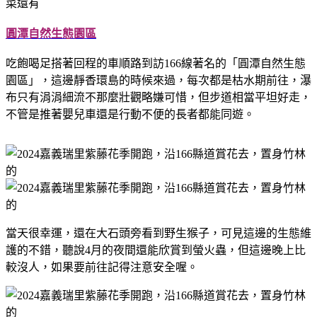
圓潭自然生態園區
吃飽喝足搭著回程的車順路到訪166線著名的「圓潭自然生態
園區」，這邊靜香環島的時候來過，每次都是枯水期前往，瀑
布只有涓涓細流不那麼壯觀略嫌可惜，但步道相當平坦好走，
不管是推著嬰兒車還是行動不便的長者都能同遊。
當天很幸運，還在大石頭旁看到野生猴子，可見這邊的生態維
護的不錯，聽說4月的夜間還能欣賞到螢火蟲，但這邊晚上比
較沒人，如果要前往記得注意安全喔。