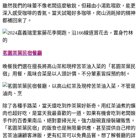
雖然我們的味蕾不像老闆這麼敏銳，但藉由小湯匙啜飲，能更
深入感受咖啡的香氣。當天試喝好多咖啡，爬山消耗掉的精神
都補回來了。
茗園茶葉民宿餐廳
晚餐我們選在擅長將高山茶和現榨苦茶油入菜的「茗園茶葉民
宿」用餐，風味合菜是以人頭計價，不分葷素皆採預約制。
除了各種手路菜，當天還吃到炸茶葉好新奇。用紅茶滷煮的爌
肉也超好吃，是當天我最喜歡的一道，如果有機會吃到老闆娘
手作的百香果南瓜，絕對要掃光光，強力敲碗直接裝罐販售。
「茗園茶葉民宿」的飯食也是無限量供應，甚至提供自己榨的
苦茶油讓顧客淋飯，更有紅茶可以免費品嘗。想了解餐廳的詳