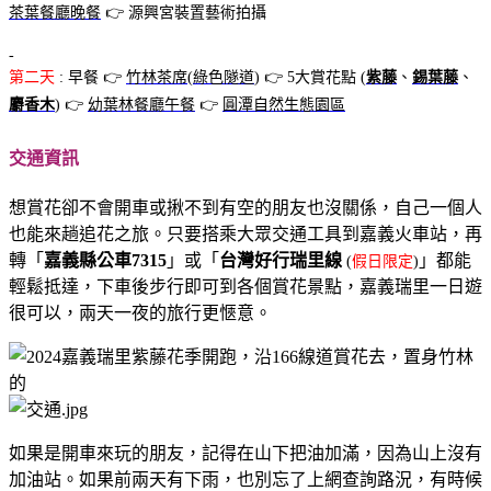
茶葉餐廳
晚餐
👉 源興宮裝置藝術拍攝
-
第二天
: 早餐 👉
竹林茶席
(
綠色隧道
) 👉 5大賞花點 (
紫藤
、
錫葉藤
、
麝香木
) 👉
幼葉林餐廳
午餐
👉
圓潭自然生態園區
交通資訊
想賞花卻不會開車或揪不到有空的朋友也沒關係，自己一個人
也能來趟追花之旅。只要搭乘大眾交通工具到嘉義火車站，再
轉「
嘉義縣公車7315
」或「
台灣好行瑞里線
」都能
(
假日限定
)
輕鬆抵達，下車後步行即可到各個賞花景點，嘉義瑞里一日遊
很可以，兩天一夜的旅行更愜意。
如果是開車來玩的朋友，記得在山下把油加滿，因為山上沒有
加油站。如果前兩天有下雨，也別忘了上網查詢路況，有時候