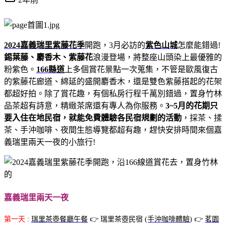
2024嘉義瑞里紫藤花季
開跑，3月必訪的
紫色山城
怎麼能錯過!
錫葉藤、麝香木、紫藤花
浪漫登場，將整座山頭染上最優雅的
粉紫色。
166縣道
上多個賞花景點一次蒐集，不管是歐風復古
的紫藤花廊道、綿延的盛開麝香木，還是雙色紫藤搭起的花架
都超好拍。除了賞花趣，有個私房行程千萬別錯過，置身竹林
品茶超有詩意，精緻茶席還有專人為你服務。
3~5月的花期只
要入住在地民宿，就能免費體驗各民宿規劃的活動
，採茶、揉
茶、手沖咖啡、夜間生態導覽都超有趣，趕快安排時間來個嘉
義瑞里兩天一夜的小旅行!
嘉義瑞里兩天一夜
第一天
:
瑞里茶壺餐廳
午餐
👉 瑞里茶壺民宿
(手沖咖啡體驗
) 👉
茗園