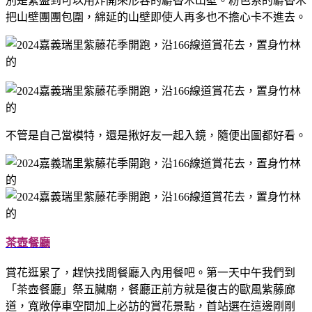
別是繁盛到可以用炸開來形容的麝香木山壁。粉色系的麝香木
把山壁團團包圍，綿延的山壁即使人再多也不擔心卡不進去。
不管是自己當模特，還是揪好友一起入鏡，隨便出圖都好看。
茶壺餐廳
賞花逛累了，趕快找間餐廳入內用餐吧。第一天中午我們到
「茶壺餐廳」祭五臟廟，餐廳正前方就是復古的歐風紫藤廊
道，寬敞停車空間加上必訪的賞花景點，首站選在這邊剛剛