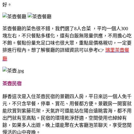
好。
​ ​
茶壺餐廳的菜色很不錯，我們選了​8人合菜 ，平均一個人300
塊左右，不只餐點多樣化，還有白飯無限量供應，不用擔心吃
不飽。餐點份量充足口味也很大眾，重點是價格親切，一定要
排進行程內。想了解餐廳的詳細資訊可以參考👉
瑞里茶壺餐
廳
茶壺民宿
靜香這次是入住茶壺民宿的景觀四人房，平日來訪一個人免千
元，不只含早餐，停車、賞花、用餐都方便。景觀房一開窗就
能欣賞到紫藤花架，天氣許可還能站在陽台遠眺雲海，都不用
出門就有至高點。民宿的環境乾淨舒適，空間使用也綽綽有
餘，如果多人出遊，晚上還能聚在大客廳泡茶聊天，享受悠閒
慢活的山中夜晚。