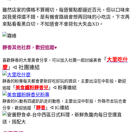
雖然店家的價格不算親切，每道餐點都逼近百元，但以口味來
說我覺得還不錯，是有機會路過會想再回味的小吃店，下次再
來點看看黑白切，不知道會不會荷包大失血XD。
靜香其他社群，歡迎追蹤♥
「
大里吃什
喜歡靜香的大里美食分享，可以加入社團一起討論美食
麼
」ᐊ 社團連結
靜香的粉專每天都會更新好吃好玩的資訊，主要出沒在中彰投，歡迎
「
美食鐵粉靜香兒
」ᐊ 粉專連結
追蹤
靜香的IG動有四處趴趴走的動態，主要出沒中彰投，外縣市去玩也會
「
靜香
」ᐊ IG連結
分享，歡迎追蹤