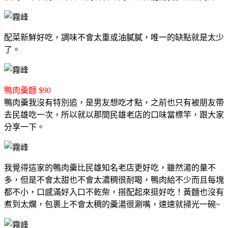
配菜新鮮好吃，調味不會太重或油膩膩，唯一的缺點就是太少
了。
鴨肉羹麵 $90
鴨肉羹我沒有特別追，是男友想吃才點，之前也只有被朋友帶
去民雄吃一次，所以就以那間民雄老店的口味當標竿，跟大家
分享一下。
我覺得這家的鴨肉羹比民雄知名老店更好吃，雖然湯的量不
多，但是不會太甜也不會太濃稠很耐喝，鴨肉給不少而且每塊
都不小，口感滿好入口不乾柴，搭配起來挺好吃！黃麵也沒有
煮到太爛，包裹上不會太稠的羹湯很涮嘴，速速就掃光一碗~