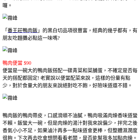
囉。
「
番王莊鴨肉飯
」的黑白切品項很豐富，經典的幾乎都有，有
朋友吃麵攤必點這一味嗎?
鴨肉便當 $90
便當是一碗大的鴨肉飯搭配一碟青菜和菜脯蛋，不確定是否每
天的搭配都固定! 老實說以便當配菜來說，這樣的份量有點
少，對於食量大的朋友來說絕對吃不飽，好險味道還不錯。
鴨肉飯的鴨肉帶皮，口感滑順不油膩，鴨肉吸滿肉燥香味道蠻
不賴。飯蠻大一碗，但是肉燥的湯汁對我來說偏少，拌完之後
香氣小小不足，如果滷汁再多一點味道會更棒，但整體濕潤度
很夠。下次再去吃會想問看看老闆，是否能幫我多加點肉燥。