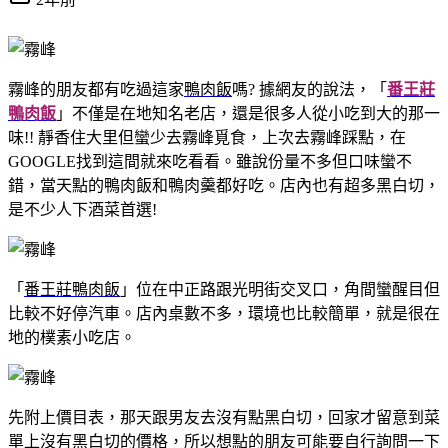
霧峰的朋友都有吃過這家
鴨肉飯
嗎? 據網友的說法，「
番王莊
鴨肉飯
」不僅是在地知名老店，還是很多人從小吃到大的那一
味!! 靜香住大里但蠻少去霧峰覓食，上次去霧峰踩點，在
GOOGLE找到這間就來吃看看。雖說份量不多但口味蠻不
錯，當天點的鴨肉飯和鴨肉羹都好吃。店內也有超多黑白切，
是不少人下酒菜首選!
「
番王莊鴨肉飯
」位在中正路跟光明街交叉口，角間蠻醒目但
比較不好停汽車。店內桌數不多，環境也比較簡單，就是很在
地的樸素小吃店。
先附上價目表，那天跟男友去沒有點黑白切，回家才留意到菜
單上沒有黑白切的價格，所以想點的朋友可能要自行詢問一下