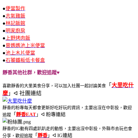
●
便當製作
●
志氣雞飯
●
林記飯館
●
明家廚房
●
上野烤肉飯
●
曾媽媽池上米便當
●
池上木片便當
●
石饕鐵板低卡餐盒
靜香其他社群，歡迎追蹤♥
「
大里吃什
喜歡靜香的大里美食分享，可以加入社團一起討論美食
麼
」ᐊ 社團連結
靜香的粉專每天都會更新好吃好玩的資訊，主要出沒在中彰投，歡迎
「
靜香EAT
」ᐊ 粉專連結
追蹤
靜香的IG動有四處趴趴走的動態，主要出沒中彰投，外縣市去玩也會
「
靜香
」ᐊ IG連結
分享，歡迎追蹤