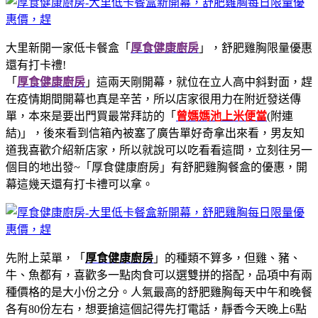
大里新開一家低卡餐盒「
厚食健康廚房
」，舒肥雞胸限量優惠
還有打卡禮!
「
厚食健康廚房
」這兩天剛開幕，就位在立人高中斜對面，趕
在疫情期間開幕也真是辛苦，所以店家很用力在附近發送傳
單，本來是要出門買最常拜訪的「
曾媽媽池上米便當
(附連
結)」，後來看到信箱內被塞了廣告單好奇拿出來看，男友知
道我喜歡介紹新店家，所以就說可以吃看看這間，立刻往另一
個目的地出發~「厚食健康廚房」有舒肥雞胸餐盒的優惠，開
幕這幾天還有打卡禮可以拿。
先附上菜單，「
厚食健康廚房
」的種類不算多，但雞、豬、
牛、魚都有，喜歡多一點肉食可以選雙拼的搭配，品項中有兩
種價格的是大小份之分。人氣最高的舒肥雞胸每天中午和晚餐
各有80份左右，想要搶這個記得先打電話，靜香今天晚上6點