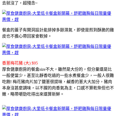
去就沒了，超殘念~
餐盒的蓋子有開洞設計能排掉多餘濕氣，即使是煎到酥脆的雞
皮也不擔心帶回家會軟掉。
香蔥梅花豬 (大) $95
厚食健康廚房的餐盒size不大，雖然是大份的，但分量還是比
一般便當少，甚至比靜香吃過的一些水煮餐盒少，一般人很難
吃飽! 梅花豬肉片加了鹽蔥很提味，鹹香的蔥大大加分，豬肉
本身沒甚麼調味，以不腥的肉香氣為主，口感不算乾柴但也不
嫩，略帶嚼勁吃得出來還算新鮮。