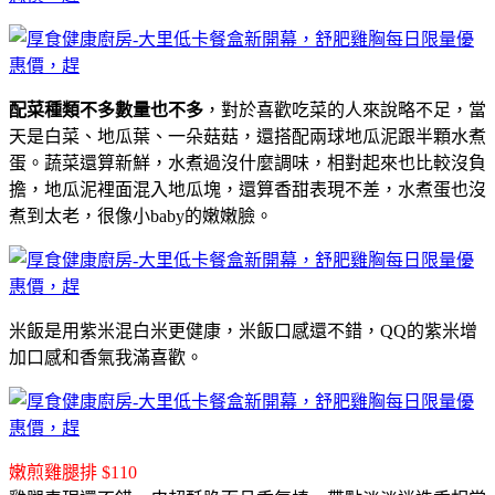
配菜種類不多數量也不多
，對於喜歡吃菜的人來說略不足，當
天是白菜、地瓜葉、一朵菇菇，還搭配兩球地瓜泥跟半顆水煮
蛋。蔬菜還算新鮮，水煮過沒什麼調味，相對起來也比較沒負
擔，地瓜泥裡面混入地瓜塊，還算香甜表現不差，水煮蛋也沒
煮到太老，很像小baby的嫩嫩臉。
米飯是用紫米混白米更健康，米飯口感還不錯，QQ的紫米增
加口感和香氣我滿喜歡。
嫩煎雞腿排 $110