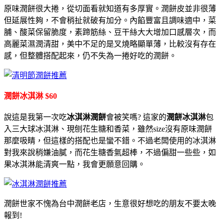
原味潤餅很大捲，從切面看就知道有多厚實。潤餅皮並非很薄
但延展性夠，不會稍扯就破有加分。內餡豐富且調味適中，菜
脯、酸菜保留脆度，素蹄筋絲、豆干絲大大增加口感層次，而
高麗菜濕潤清甜，美中不足的是叉燒略顯單薄，比較沒有存在
感，但整體搭配起來，仍不失為一捲好吃的潤餅。
潤餅冰淇淋 $60
說這是我第一次吃
冰淇淋潤餅
會被笑嗎? 這家的
潤餅冰淇淋
包
入三大球冰淇淋、現刨花生糖和香菜，雖然size沒有原味潤餅
那麼吸睛，但這樣的搭配也是蠻不錯。不過老闆使用的冰淇淋
對我來說稍嫌油膩，而花生糖香氣超棒，不過偏甜一些些，如
果冰淇淋能清爽一點，我會更願意回購。
潤餅世家不愧為台中潤餅老店，生意很好想吃的朋友不要太晚
報到!