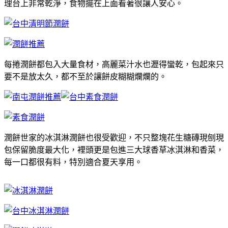
理台上非常乾淨，食物擺在上面看著很讓人安心。
每捲潤餅都包入大量食材，高麗菜汁水也瀝得蠻乾，包起來只
要不是放太久，都不至於讓餅皮糊糊爛爛的。
潤餅世家的冰淇淋潤餅也很受歡迎，不只整塊花生糖磚現刨現
包保留脆度最大化，裡頭更是包進三大球香草冰淇淋和香菜，
每一口都很有料，特別適合夏天享用。