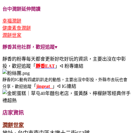
台中潤餅延伸閱讀
幸福潤餅
健康素食潤餅
潤餅世家
靜香其他社群，歡迎追蹤♥
靜香的粉專每天都會更新好吃好玩的資訊，主要出沒在中彰
投，歡迎追蹤
「
靜香EAT
」ᐊ 粉專連結
靜香的IG動有四處趴趴走的動態，主要出沒中彰投，外縣市去玩也會
「
j
ingeat_
」ᐊ IG連結
分享，歡迎追蹤
店家資訊
潤餅世家