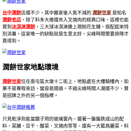
台中潤餅
店還不少，其中搬家後人氣不減的
潤餅世家
是知名
潤餅老店
，除了料多大捲還夾入叉燒肉的經典口味，這裡也能
買到
冰淇淋潤餅
，三大球冰淇淋撒上現刨花生糖，搭配起來特
別消暑。這家唯一的缺點就是生意太好，尖峰時間需要排隊才
買得到。
潤餅世家地點環境
潤餅世家
位在南屯區大墩十二街上，地點處在大樓騎樓內，如
果不是專程來訪，蠻容易錯過。不過尖峰時間人潮還不少，算
是招牌之外的另一個指標。
只見乾淨到能當鏡子用的玻璃窗內，擺著一盤盤跌成山的配
料，菜脯、豆干、酸菜、叉燒肉等等，還有一大籃高麗菜，料