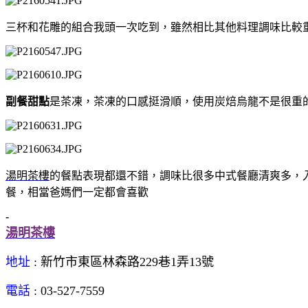
三杯和花雕的組合我頭一次吃到，雖然相比其他料理調味比較
副餐甜點
是茶凍，茶凍的口感挺滑順，使用炭焙烏龍不是很重
湯明茶樓
的餐點表現都還不錯，調味比很多中式餐廳清爽多，
餐，相當爸媽們一定都會喜歡
-
湯明茶樓
地址
: 新竹市東區林森路229巷1弄13號
電話
: 03-527-7559