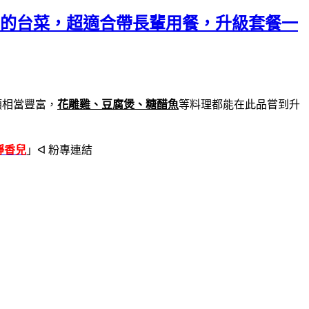
重的台菜，超適合帶長輩用餐，升級套餐一
類相當豐富，
花雕雞、豆腐煲、糖醋魚
等料理都能在此品嘗到
升
靜香兒
」ᐊ 粉專連結