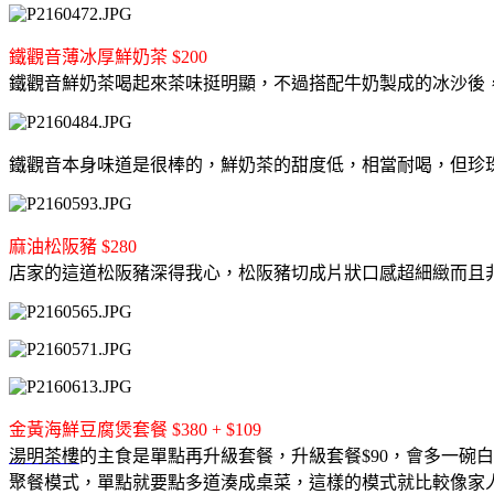
鐵觀音薄冰厚鮮奶茶 $200
鐵觀音鮮奶茶喝起來茶味挺明顯，不過搭配牛奶製成的冰沙後
鐵觀音本身味道是很棒的，
鮮奶茶的甜度低，相當耐喝，
但珍
麻油松阪豬 $280
店家的這道松阪豬深得我心，
松阪豬切成片狀口感超細緻而且
金黃海鮮豆腐煲套餐 $380 + $109
湯明茶樓
的主食是單點再升級套餐，升級套餐$90，會多一碗
聚餐模式，
單點就要點多道湊成桌菜，這樣的模式就比較像家