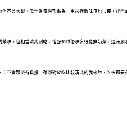
重但不會太鹹，
醬汁香氣濃郁鹹香，用來拌飯味道也很棒，
裡面
的茶味，但相當清爽耐吃，
搭配奶球後味道很像鮮奶茶，還滿涮
入口不會那麼有負擔，
雖然對於吃比較清淡的我來說，吃多還是