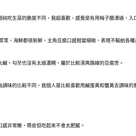
跟純吃生菜的脆度不同，我超喜歡，
感覺是有用梅子醋漬過，入
等等，
海鮮都很新鮮，主角豆腐口感相當細緻，表現不輸給各種
太鹹，勾芡也沒有太過濃稠，屬於比較清爽路線的豆腐煲。
為調味的比較不同，
我個人是比較喜歡用鹹蛋黃和蟹黃去調味的
口感非常嫩，帶皮但吃起來不會太肥膩。