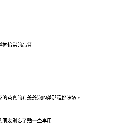
掌握恰當的品質
家的茶真的有爺爺泡的茶那種好味道。
的朋友別忘了點一壺享用