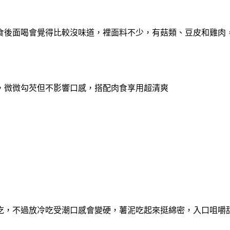
食後面喝會覺得比較沒味道，
裡面料不少，有菇類、豆皮和雞肉
，
微微勾芡但不影響口感，搭配肉食享用超清爽
吃，不過放冷吃受潮口感會變硬，
薯泥吃起來挺綿密，入口咀嚼