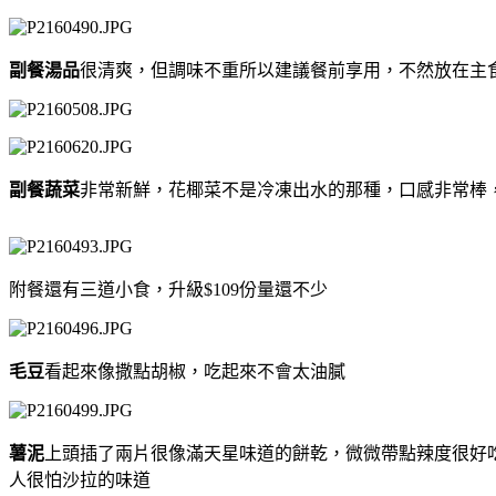
副餐湯品
很清爽，但調味不重所以建議餐前享用，不然放在主
副餐蔬菜
非常新鮮，花椰菜不是冷凍出水的那種，口感非常棒
附餐還有三道小食，升級$109份量還不少
毛豆
看起來像撒點胡椒，吃起來不會太油膩
薯泥
上頭插了兩片很像滿天星味道的餅乾，微微帶點辣度很好
人很怕沙拉的味道