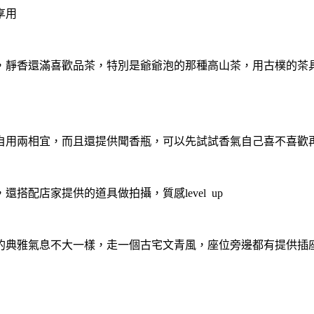
享用
，
靜香還滿喜歡品茶，特別是爺爺泡的那種高山茶，
用古樸的茶
自用兩相宜，
而且還提供聞香瓶，可以先試試香氣自己喜不喜歡
，
還搭配店家提供的道具做拍攝，質感level up
的典雅氣息不大一樣，走一個古宅文青風，
座位旁邊都有提供插