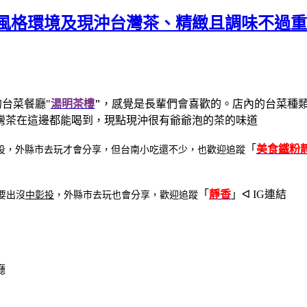
宅風格環境及現沖台灣茶、精緻且調味不過
台菜餐廳"
湯明茶樓
"
，感覺是長輩們會喜歡的。
店內的台菜種
灣茶在這邊都能喝到，現點現沖很有爺爺泡的茶的味道
「
美食鐵粉
投，外縣市去玩才會分享，但台南小吃還不少，也歡迎追蹤
「
靜香
」ᐊ IG連結
要出沒
中彰投
，外縣市去玩也會分享，歡迎追蹤
廳