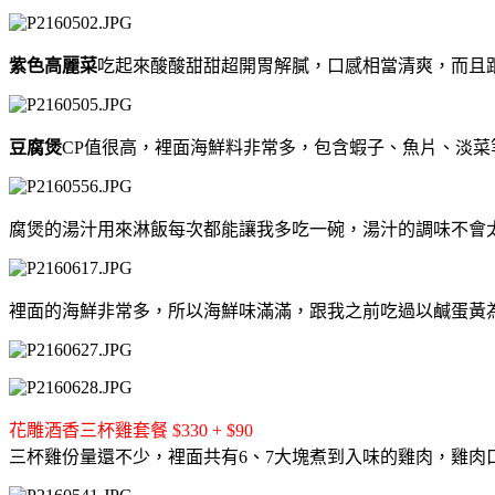
紫色高麗菜
吃起來酸酸甜甜超開胃解膩，口感相當清爽，
而且
豆腐煲
CP值很高，裡面海鮮料非常多，包含蝦子、魚片、淡菜
腐煲的湯汁用來淋飯每次都能讓我多吃一碗，
湯汁的調味不會
裡面的海鮮非常多，所以海鮮味滿滿，跟我之前吃過以鹹蛋黃
花雕酒香三杯雞套餐 $330 + $90
三杯雞份量還不少，裡面共有6、7大塊煮到入味的雞肉，
雞肉