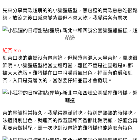
先來分享兩款超萌的的小狐狸造型，無包餡的兩款熱熱吃很鬆
綿，放涼之後口感會變紮實但不會太乾，我覺得各有層次
紅茶 $55
紅茶口味的雖然沒有包內餡，但粉漿內混入大量茶籽，風味很
鮮明。
小狐狸造型相當立體可愛，難怪不管是社團還是IG都
被大大洗版。
雞蛋糕在口中咀嚼香氣出色，裡面有伯爵和紅
茶，入口是有層次的，當然要仔細品嘗才會發現。
茶的尾韻相當持久，我覺得還滿耐吃，特別是熱熱的時候吃，
味道特別出色，
就連茶的微澀感和茶香都比較明顯，好適合再
沏壺茶做搭配，
頭一次吃到沒包餡的雞蛋糕也能這麼有特色