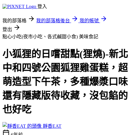
登入
我的部落格
我的部落格後台
我的帳號
登出
點心小吃(夜市小吃、各式鹹甜小食)
美味食記
小狐狸的日嚐甜點(狸燒)-新北
中和四號公園狐狸雞蛋糕，超
萌造型下午茶，多種爆漿口味
還有隱藏版待收藏，沒包餡的
也好吃
靜香EAT
6年前