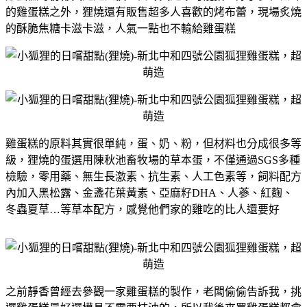
的雞蛋糕之外，狸燒還有販售超多人喜歡的烤布蕾，
現場炙燒
的酥脆焦糖卡滋卡滋，人氣一點也不輸給雞蛋糕
雞蛋糕的原料其實很單純，蛋、奶、粉，但材料也分成很多等
級，狸燒的蛋選用陳秋池畜牧場的草本蛋，不僅通過SGS多種
檢驗，零用藥、無生長激素、抗生素、人工色素等，飼料配方
內加入黑松露、金盞花葉黃素、亞麻籽DHA、人蔘、紅麴、
冬蟲夏草…等草本配方，感覺他們家的雞吃的比人還要好
之前靜香曾經去參觀一家雞蛋糕的製作，老闆偷偷告訴我，挑