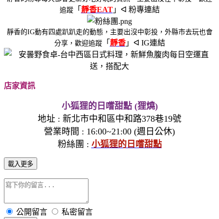
「
靜香EAT
」ᐊ 粉專連結
追蹤
靜香的IG動有四處趴趴走的動態，主要出沒中彰投，外縣市去玩也會
「
靜香
」ᐊ IG連結
分享，歡迎追蹤
店家資訊
小狐狸的日嚐甜點 (狸燒)
地址
:
新北市中和區中和路378巷19號
營業時間 :
16:00~21:00 (週日公休)
粉絲團 :
小狐狸的日嚐甜點
載入更多
公開留言
私密留言