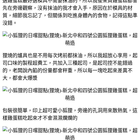
選雞蛋糕最好選模具不需要抹油的，
所以我後來買雞蛋糕都會
先在旁邊觀察，沒有抹油的我才會入手，
原因在於模具的材
質，細節我忘記了，但關係到吃進身體內的食物，記得這點準
沒錯。
狸燒的爐具也是不用每次烤前都抹油，所以我超放心享用，
起
司口味的製程超費工，共加入三種起司，是起司控不能錯過
的，
老闆說內餡的份量都會秤重，所以每一塊吃起來差異不
大，都會大爆漿
包裝很簡單，印上超可愛小狐狸，旁邊的孔洞用來散熱氣，這
樣雞蛋糕吃起來才不會濕濕爛爛的