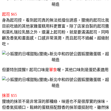
起司 $65
身為起司控，看到起司真的無法抵擋住誘惑，
狸燒的起司比我
目前吃過的其他家雞蛋糕用料更豐富。
除了店家自製的起司醬
和莫札瑞拉乳酪之外，還灑上起司粉，就是要滿滿起司，
同時
顧及香氣和畫面感，口感非常濕潤，而且起司不過鹹，超級耐
吃。
但要特別提醒!! 起司口味是
葷食
喔，其他口味則是蛋奶素適用
抹茶 $55
狸燒的抹茶不是非常深的那種綠，味道也不是很厚實的抹味，
但香氣挺順口，鬆綿的蛋糕搭配醇香的抹茶還挺耐吃，雖然抹