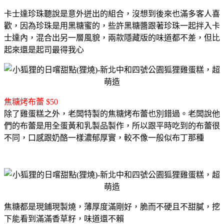
卡士達珍珠聽說是意外迸出的組合，沒想到後來也滿多客人喜
歡，
因為珍珠是用黑糖蜜的，些許黑糖醬跟著珍珠一起拌入卡
士達內，混合出另一層風貌，
兩款隱藏版的味道都不差，但比
起來還是起司最得我心
焦糖烤布蕾 $50
除了雞蛋糕之外，老闆特製的焦糖烤布蕾也別錯過。
老闆說他
們的布蕾是用全蛋黃和乳製品製作，所以跟平時吃到的布蕾很
不同，
口感跟奶酪一樣濃郁厚實，較不像一般似布丁那種
焦糖都是現鋪現製燒，薄厚度滿剛好，脆而不硬且不甜膩，挖
下能看到滿滿香草籽，味道還不賴