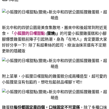
新北中和的四號公園是美食集散地，搬來中和後超常到附近覓
食。「
小狐狸的日嚐甜點
(
狸燒)」
的可愛小狐狸雞蛋糕和小腳
腳爆漿雞蛋糕前陣子引起熱潮，
身為「在地人」肯定要跟大家
好好分享一下!
除了有超牽絲的起司、綠油油抹茶還有不定期
更新的隱藏版
附上菜單，小狐狸日嚐甜點的雞蛋糕分成兩種造型，超可愛的
小狐狸是沒有包餡的，想吃包餡就品嚐腳ㄚ吧!!
雞蛋糕
每份都固定是四個，口味固定不可混搭
，
除了多種口味