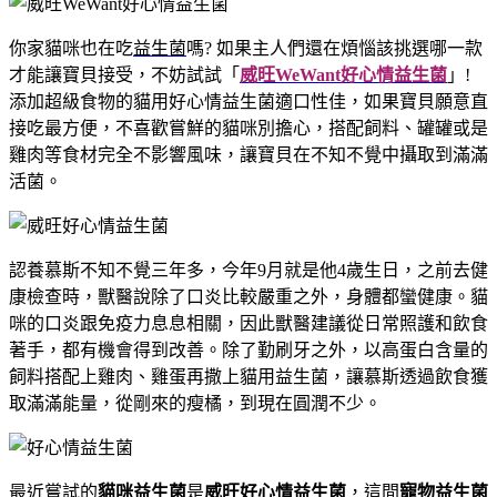
你家貓咪也在吃
益生菌
嗎? 如果主人們還在煩惱該挑選哪一款
才能讓寶貝接受，不妨試試「
威旺WeWant好心情益生菌
」!
添加超級食物的貓用好心情益生菌適口性佳，如果寶貝願意直
接吃最方便，不喜歡嘗鮮的貓咪別擔心，搭配飼料、罐罐或是
雞肉等食材完全不影響風味，讓寶貝在不知不覺中攝取到滿滿
活菌。
認養慕斯不知不覺三年多，今年9月就是他4歲生日，之前去健
康檢查時，獸醫說除了口炎比較嚴重之外，身體都蠻健康。貓
咪的
口炎跟免疫力息息相關，因此獸醫建議從日常照護和飲食
著手，都有機會得到改善。除了勤刷牙之外，以高蛋白含量的
飼料搭配上雞肉、雞蛋再撒上貓用益生菌，讓慕斯透過飲食獲
取滿滿能量，從剛來的瘦橘，到現在圓潤不少。
最近嘗試的
貓咪益生菌
是
威旺好心情益生菌
，這間
寵物益生菌