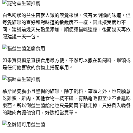
白色粉狀的益生菌就人類的嗅覺來說，沒有太明顯的味道，但
每隻貓咪的喜好和對味道的敏銳度不一樣，因此接受度也不
同，建議前幾天先酌量添加，順便讓貓咪適應，後面幾天再依
照建議一天一包。
如果寶貝願意直接食用最方便，不然可以撒在乾飼料、罐頭或
是任何他喜歡的食物上搭配享用。
慕斯是隻膽小且警惕的貓咪，
除了飼料、罐頭之外，也只願意
吃雞蛋、雞肉，其他食物一概不碰，有點龜毛但至少不會亂吃
東西。所以倒益生菌給他也只是聞兩下就走掉，只好倒入晚餐
的雞肉內讓他食用，好險相當買單。