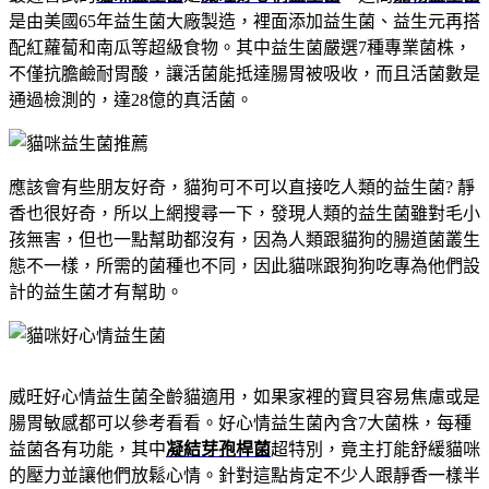
是由美國65年益生菌大廠製造，裡面添加益生菌、益生元再搭
配紅蘿蔔和南瓜等超級食物。其中益生菌嚴選7種專業菌株，
不僅抗膽鹼耐胃酸，讓活菌能抵達腸胃被吸收，而且活菌數是
通過檢測的，達28億的真活菌。
應該會有些朋友好奇，貓狗可不可以直接吃人類的益生菌? 靜
香也很好奇，所以上網搜尋一下，發現人類的益生菌雖對毛小
孩無害，但也一點幫助都沒有，因為人類跟貓狗的腸道菌叢生
態不一樣，所需的菌種也不同，因此貓咪跟狗狗吃專為他們設
計的益生菌才有幫助。
威旺好心情益生菌全齡貓適用，如果家裡的寶貝容易焦慮或是
腸胃敏感都可以參考看看。好心情益生菌內含7大菌株，每種
益菌各有功能，其中
凝結芽孢桿菌
超特別，竟主打能舒緩貓咪
的壓力並讓他們放鬆心情。針對這點肯定不少人跟靜香一樣半