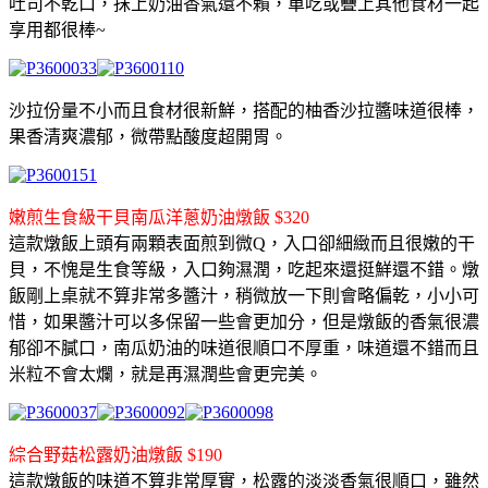
吐司不乾口，抹上奶油香氣還不賴，單吃或疊上其他食材一起
享用都很棒~
沙拉份量不小而且食材很新鮮，搭配的柚香沙拉醬味道很棒，
果香清爽濃郁，微帶點酸度超開胃。
嫩煎生食級干貝南瓜洋蔥奶油燉飯 $320
這款燉飯上頭有兩顆表面煎到微Q，入口卻細緻而且很嫩的干
貝，不愧是生食等級，入口夠濕潤，吃起來還挺鮮還不錯。燉
飯剛上桌就不算非常多醬汁，稍微放一下則會略偏乾，小小可
惜，如果醬汁可以多保留一些會更加分，但是燉飯的香氣很濃
郁卻不膩口，南瓜奶油的味道很順口不厚重，味道還不錯而且
米粒不會太爛，就是再濕潤些會更完美。
綜合野菇松露奶油燉飯 $190
這款燉飯的味道不算非常厚實，松露的淡淡香氣很順口，雖然