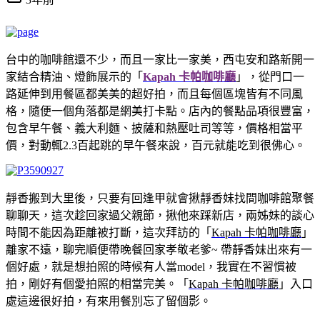
台中的咖啡館還不少，而且一家比一家美，西屯安和路新開一
家結合精油、燈飾展示的「
Kapah 卡帕咖啡廳
」，從門口一
路延伸到用餐區都美美的超好拍，而且每個區塊皆有不同風
格，隨便一個角落都是網美打卡點。店內的餐點品項很豐富，
包含早午餐、義大利麵、披薩和熱壓吐司等等，價格相當平
價，對動輒2.3百起跳的早午餐來說，百元就能吃到很佛心。
靜香搬到大里後，只要有回逢甲就會揪靜香妹找間咖啡館聚餐
聊聊天，這次趁回家過父親節，揪他來踩新店，兩姊妹的談心
時間不能因為距離被打斷，這次拜訪的「
Kapah 卡帕咖啡廳
」
離家不遠，聊完順便帶晚餐回家孝敬老爹~ 帶靜香妹出來有一
個好處，就是想拍照的時候有人當model，我實在不習慣被
拍，剛好有個愛拍照的相當完美。「
Kapah 卡帕咖啡廳
」入口
處這邊很好拍，有來用餐別忘了留個影。