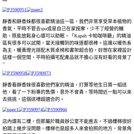
靜香和靜香妹都很喜歡精油這一區，我們非常享受草本植物的
香氣，平時不管去spa或是自己在家按摩，少不了經營的輔
助，既能放鬆身心還可以助眠，「Kapah 卡帕咖啡廳」的精油
區有很多可以試聞，當天接觸到的味道都很棒。這邊以暖色系
為主，暖黃燈光搭配木質桌椅和書架超合拍，好想在家裡設計
這樣一個空間，平時拍攝宅配產品就不擔心沒有好看的背景了
~
靜香看靜香妹很喜歡他們家的精油，打算等他生日買一組送
他，看了一下粉專的售價，意外不會貴，等時間近一點可以來
去挑挑，這個送禮超適合的。
店內還有二樓，但那屬於職員辦公室不能進去，不過樓梯很好
拍踏上幾步沒問題，樓梯也是超多人來會拍照的地方，背景角