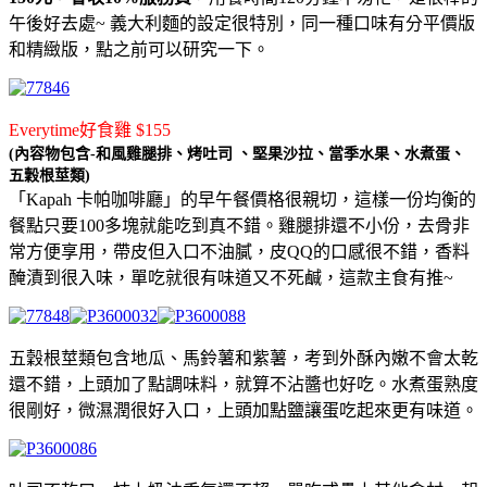
午後好去處~ 義大利麵的設定很特別，同一種口味有分平價版
和精緻版，點之前可以研究一下。
Everytime好食雞 $155
(內容物包含-和風雞腿排、烤吐司 、堅果沙拉、當季水果、水煮蛋、
五穀根莖類)
「Kapah 卡帕咖啡廳」的早午餐價格很親切，這樣一份均衡的
餐點只要100多塊就能吃到真不錯。雞腿排還不小份，去骨非
常方便享用，帶皮但入口不油膩，皮QQ的口感很不錯，香料
醃漬到很入味，單吃就很有味道又不死鹹，這款主食有推~
五穀根莖類包含地瓜、馬鈴薯和紫薯，考到外酥內嫩不會太乾
還不錯，上頭加了點調味料，就算不沾醬也好吃。水煮蛋熟度
很剛好，微濕潤很好入口，上頭加點鹽讓蛋吃起來更有味道。