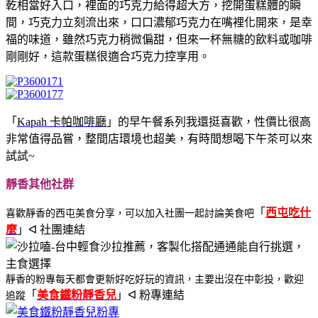
乾相當好入口，裡面的巧克力給得超大方，挖開蛋糕體的瞬
間，巧克力立刻流出來，口口濃郁巧克力在嘴裡化開來，是幸
福的味道，雖然巧克力稍微偏甜，但來一杯無糖的飲料或咖啡
剛剛好，這款蛋糕很適合巧克力控享用。
「
Kapah 卡帕咖啡廳
」的早午餐系列我還挺喜歡，性價比很高
非常值得品嘗，整間店環境也超美，有時間想喝下午茶可以來
試試~
靜香其他社群
「
西屯吃什
喜歡靜香的西屯美食分享，可以加入社團一起討論美食吧
麼
」ᐊ 社團連結
靜香的粉專每天都會更新好吃好玩的資訊，主要出沒在中彰投，歡迎
「
美食鐵粉靜香兒
」ᐊ 粉專連結
追蹤