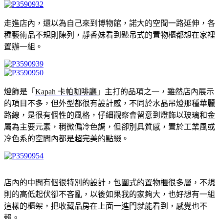
走進店內，還以為自己來到博物館，諾大的空間一路延伸，各
種藝術品不規則陳列，靜香妹看到懸吊式的置物櫃都想在家裡
置辦一組。
燈飾是「
Kapah 卡帕咖啡廳
」主打的品項之一，雖然店內展示
的項目不多，但外型都很有設計感，不同於水晶吊燈那種華麗
路線，是很有個性的風格，仔細觀察會留意到燈飾以玻璃和金
屬為主要元素，稍微偏冷色調，但卻別具質感，置於工業風或
冷色系的空間內都是超完美的點綴。
店內的中間有個很特別的設計，包圍式的置物櫃很多層，不規
則的高低起伏卻不吝亂，以後如果我的家夠大，也好想有一組
這樣的櫃架，把收藏品房在上面一進門就能看到，感覺也不
賴。