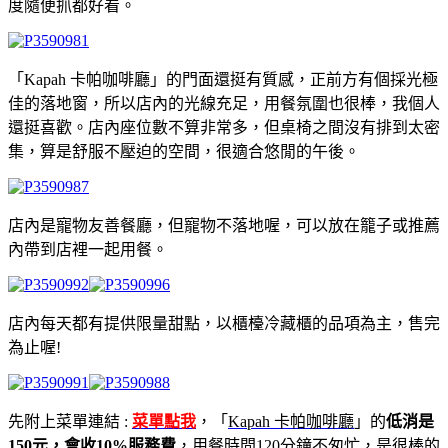
度隨便抓都好看。
「Kapah 卡帕咖啡廳」的門面還挺有質感，正前方有個採光極
佳的落地窗，所以店內的光線充足，用餐氛圍也很棒，我個人
還挺喜歡。店內座位數不算非常多，但桌椅之間沒有排到太密
集，算是舒服不壓迫的空間，很適合悠閒的午後。
店內是寵物友善餐廳，但寵物不落地喔，可以放在籠子或推薦
內帶到店裡一起用餐。
店內每天都有提供限量甜點，以櫃檯冷藏櫃的品項為主，售完
為止喔!
先附上菜單連結 :
菜單點我
，「
Kapah 卡帕咖啡廳
」的
低消是
150元，會收10%服務費
，用餐時間120分鐘不匆忙，是很棒的