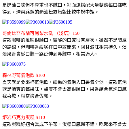
是奶油口味但不厚重也不膩口，裡面還搭配大量菇菇每口都吃
得到，清爽路線的奶油松露燉飯比較中規中矩。
哥倫比亞布蘭可鳳梨水洗 （淺焙）150
這款咖啡的風味很順口，微酸的口感很有層次，雖然不是醇厚
的路線，但咖啡香緩緩在口中散開來，回甘滋味相當持久，淡
淡果香會從口腔一路延伸到鼻腔中，相當迷人~
森林野莓氣泡飲 $100
夏天就是要來杯氣泡飲，細緻的氣泡入口暑氣全消，這款氣泡
飲是清爽的莓果味，甜度不會太高很順口，果香結合氣泡口感
我喜歡，相當適合佐餐。
熔岩巧克力蛋糕 $110
這款蛋糕好適合當成下午茶，蛋糕口感還不錯，吃起來不會太