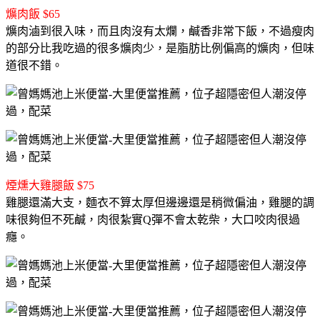
爌肉飯 $65
爌肉滷到很入味，而且肉沒有太爛，鹹香非常下飯，不過瘦肉
的部分比我吃過的很多爌肉少，是脂肪比例偏高的爌肉，但味
道很不錯。
煙燻大雞腿飯 $75
雞腿還滿大支，麵衣不算太厚但邊邊還是稍微偏油，雞腿的調
味很夠但不死鹹，肉很紮實Q彈不會太乾柴，大口咬肉很過
癮。