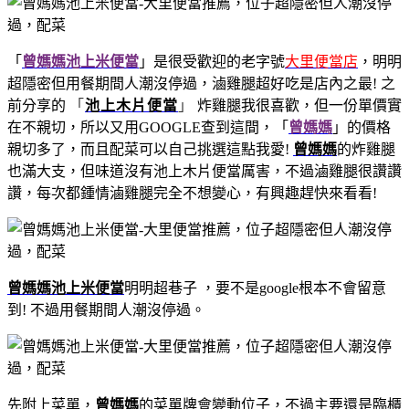
「
曾媽媽池上米便當
」是很受歡迎的老字號
大里便當店
，明明
超隱密但用餐期間人潮沒停過，滷雞腿超好吃是店內之最! 之
前分享的
「
池上木片便當
」
炸雞腿我很喜歡，但一份單價實
在不親切，所以又用GOOGLE查到這間，「
曾媽媽
」的價格
親切多了，而且配菜可以自己挑選這點我愛!
曾媽媽
的炸雞腿
也滿大支，但味道沒有池上木片便當厲害，不過滷雞腿很讚讚
讚，每次都鍾情滷雞腿完全不想變心，有興趣趕快來看看!
曾媽媽池上米便當
明明超巷子 ，要不是google根本不會留意
到! 不過用餐期間人潮沒停過。
先附上菜單，
曾媽媽
的菜單牌會變動位子，不過主要還是臨櫃