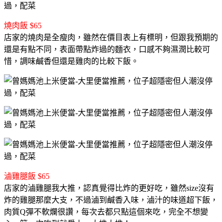
燒肉飯 $65
店家的燒肉是全瘦肉，雖然在價目表上有標明，但跟我預期的
還是有點不同，表面帶點炸過的麵衣，口感不夠濕潤比較可
惜，調味鹹香但還是雞肉的比較下飯。
滷雞腿飯 $65
店家的滷雞腿我大推，認真覺得比炸的更好吃，雖然size沒有
炸的雞腿那麼大支，不過滷到鹹香入味，滷汁的味道超下飯，
肉質Q彈不軟爛很讚，每次去都只點這個來吃，完全不想變