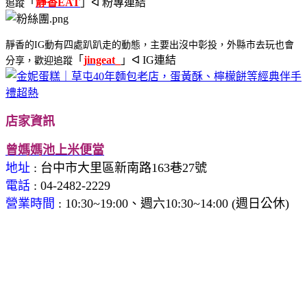
「
靜香EAT
」ᐊ 粉專連結
追蹤
靜香的IG動有四處趴趴走的動態，主要出沒中彰投，外縣市去玩也會
「
j
ingeat_
」ᐊ IG連結
分享，歡迎追蹤
店家資訊
曾媽媽池上米便當
地址
: 台中市大里區新南路163巷27號
電話
: 04-2482-2229
營業時間
: 10:30~19:00、週六10:30~14:00 (週日公休)