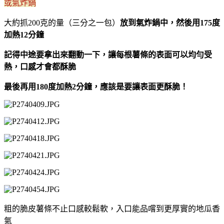
或氣炸鍋
大約抓200克的量（三分之一包）
放到氣炸鍋中，然後用175度
加熱12分鐘
記得中途要拿出來翻動一下，讓每根薯條的表面可以均勻受
熱，口感才會都酥脆
最後再用180度加熱2分鐘，應該是要讓表面更酥脆！
粗的脆皮薯條不止口感較鬆軟，入口能品嚐到更厚實的地瓜香
氣