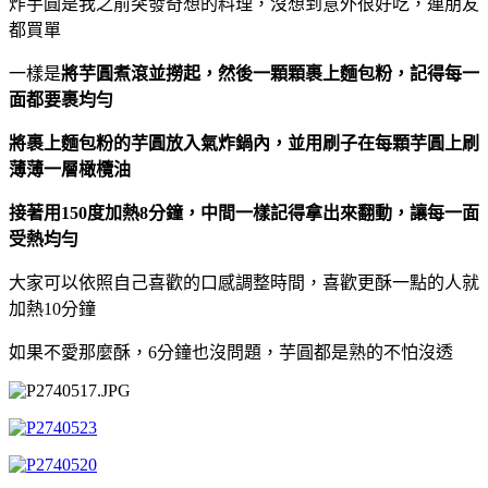
炸芋圓是我之前突發奇想的料理，沒想到意外很好吃，連朋友
都買單
一樣是
將芋圓煮滾並撈起，然後一顆顆裹上麵包粉，記得每一
面都要裹均勻
將裹上麵包粉的芋圓放入氣炸鍋內，並用刷子在每顆芋圓上刷
薄薄一層橄欖油
接著用150度加熱8分鐘，中間一樣記得拿出來翻動，讓每一面
受熱均勻
大家可以依照自己喜歡的口感調整時間，喜歡更酥一點的人就
加熱10分鐘
如果不愛那麼酥，6分鐘也沒問題，芋圓都是熟的不怕沒透