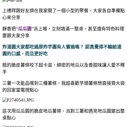
上禮拜跟好友擠在我家開了一個小型的聚餐，大家各自準備點
心來分享
靜香把“
瓜瓜園
”派上場，立刻填滿一整桌，甚至還有特色料理
要跟大家分享
炸湯圓大家都吃過那炸芋圓有人嘗過嗎？ 認真覺得不輸給湯
圓的口感，而且更好吃
粗的脆皮薯條咬下超卡滋，綿密的地瓜以及香甜味讓人愛不釋
手
三薯一次能品嚐到三種薯條，我超喜歡芋頭薯條想直接買大袋
的回家當電視點心
這次用瓜瓜園的脆皮地瓜薯條、派對三薯和遇見地瓜圓變出整
桌點心