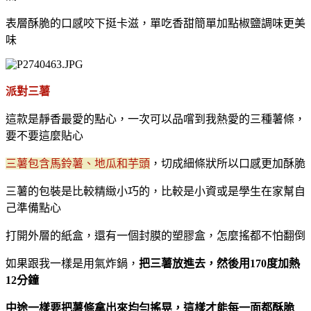
表層酥脆的口感咬下挺卡滋，單吃香甜簡單加點椒鹽調味更美
味
派對三薯
這款是靜香最愛的點心，一次可以品嚐到我熱愛的三種薯條，
要不要這麼貼心
三薯包含馬鈴薯、地瓜和芋頭
，切成細條狀所以口感更加酥脆
三薯的包裝是比較精緻小巧的，比較是小資或是學生在家幫自
己準備點心
打開外層的紙盒，還有一個封膜的塑膠盒，怎麼搖都不怕翻倒
如果跟我一樣是用氣炸鍋，
把三薯放進去，然後用170度加熱
12分鐘
中途一樣要把薯條拿出來均勻搖晃，這樣才能每一面都酥脆