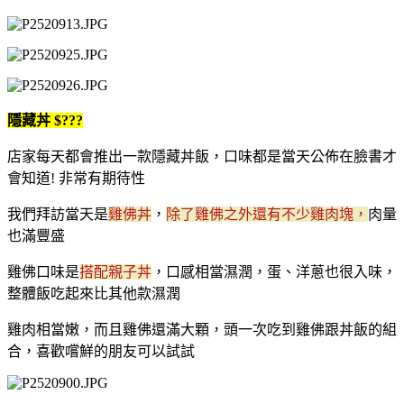
隱藏丼 $???
店家每天都會推出一款隱藏丼飯，口味都是當天公佈在臉書才
會知道! 非常有期待性
我們拜訪當天是
雞佛丼
，
除了雞佛之外還有不少雞肉塊，
肉量
也滿豐盛
雞佛口味是
搭配親子丼
，口感相當濕潤，蛋、洋蔥也很入味，
整體飯吃起來比其他款濕潤
雞肉相當嫩，而且雞佛還滿大顆，頭一次吃到雞佛跟丼飯的組
合，喜歡嚐鮮的朋友可以試試