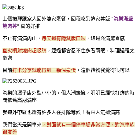
上個禮拜跟家人回外婆家聚餐，回程吃到這家丼飯 "
汍樂滿盛
燒肉丼
" 真的好推
不止有滿滿肉山，
每天還有隱藏版口味
，總是充滿驚喜感
直火噴射燒肉超吸睛
，經過都會忍不住多看兩眼，料理過程太
豪邁
目前
打卡分享就能得到一顆溫泉蛋
，這個禮物我覺得很可以
汍樂的潭子店外型小小的，但人潮蜂擁，明明已經快打烊的時
間依舊高朋滿座
就連外帶區也還有許多人在排隊等候！看來人氣還滿高
我們當天是開車來
，對面就有一個停車場非常方便，對汽車族
很友善