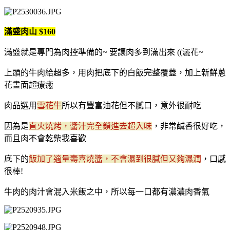
滿盛肉山 $160
滿盛就是專門為肉控準備的~ 要讓肉多到滿出來 ((灑花~
上頭的牛肉給超多，用肉把底下的白飯完整覆蓋，加上新鮮蔥
花畫面超療癒
肉品選用
雪花牛
所以有豐富油花但不膩口，意外很耐吃
因為是
直火燒烤，醬汁完全鎖進去超入味
，非常鹹香很好吃，
而且肉不會乾柴我喜歡
底下的
飯加了適量壽喜燒醬，不會濕到很膩但又夠濕潤
，口感
很棒!
牛肉的肉汁會混入米飯之中，所以每一口都有濃濃肉香氣