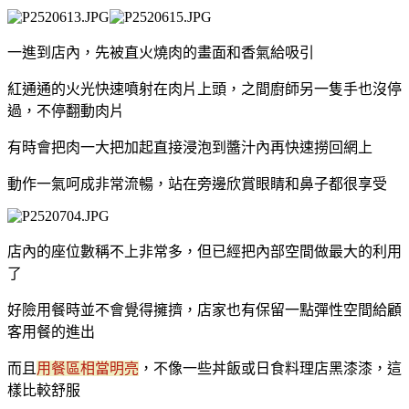
一進到店內，先被直火燒肉的畫面和香氣給吸引
紅通通的火光快速噴射在肉片上頭，之間廚師另一隻手也沒停
過，不停翻動肉片
有時會把肉一大把加起直接浸泡到醬汁內再快速撈回網上
動作一氣呵成非常流暢，站在旁邊欣賞眼睛和鼻子都很享受
店內的座位數稱不上非常多，但已經把內部空間做最大的利用
了
好險用餐時並不會覺得擁擠，店家也有保留一點彈性空間給顧
客用餐的進出
而且
用餐區相當明亮
，不像一些丼飯或日食料理店黑漆漆，這
樣比較舒服