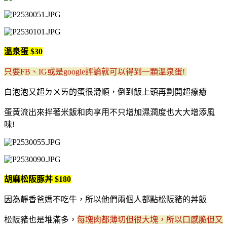
溫泉蛋 $30
只要FB、IG或是google評論就可以得到一顆溫泉蛋!
白泡泡又超ㄉㄨㄞ的蛋很滑順，倒到飯上頭再劃開超療癒
蛋黃流出來拌著米飯和肉享用不只增加濕潤度也大大增添風
味!
胡麻松阪豚丼 $180
因為靜香爸媽不吃牛，所以他們兩個人都點松阪豬的丼飯
松阪豬也是堆滿多，
每塊肉都薄切但很大塊，所以口感脆但又