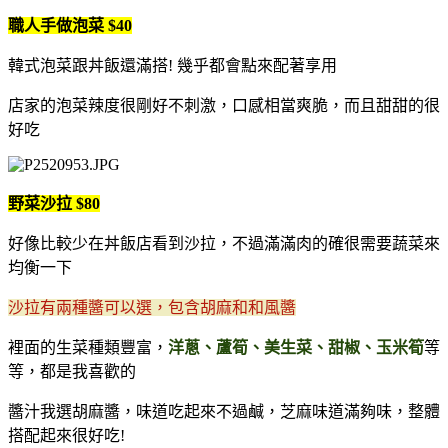
職人手做泡菜 $40
韓式泡菜跟丼飯還滿搭! 幾乎都會點來配著享用
店家的泡菜辣度很剛好不刺激，口感相當爽脆，而且甜甜的很
好吃
野菜沙拉 $80
好像比較少在丼飯店看到沙拉，不過滿滿肉的確很需要蔬菜來
均衡一下
沙拉有兩種醬可以選，包含胡麻和和風醬
裡面的生菜種類豐富，
洋蔥、蘆筍、美生菜、甜椒、玉米筍
等
等，都是我喜歡的
醬汁我選胡麻醬，味道吃起來不過鹹，芝麻味道滿夠味，整體
搭配起來很好吃!