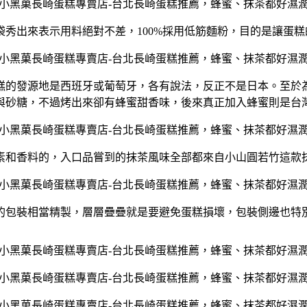
袋秀出來表示用料絕對不差，
100%採用低筋麵粉，目的是讓蛋
糕的發源地是西班牙或葡萄牙，各有說法，反正不是日本。
至於
與砂糖，不過烤出來卻有蜂蜜甜香味，
後來真正加入蜂蜜則是台
素和香料的，
入口品嘗到的抹茶風味全部都來自小山圓若竹這款
的包裝相當精製，層層疊疊就是要避免蛋糕損壞，
包裝側邊也特