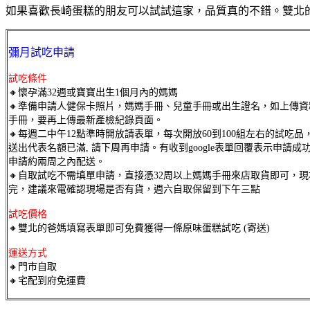
如果喜歡長崎蛋糕的朋友可以試試這家，品質真的不錯。雙北的
彌月試吃申請
試吃條件
🔸懷孕滿32週或寶寶出生1個月內的媽媽
🔸準備申請人健保卡照片，媽媽手冊、兒童手冊或出生證名，如上傳資
手冊，要再上傳最新產檢紀錄頁面。
🔸每週二中午12點準時開放請表單，每次開放60到100組左右的試吃品
送出代表名額已滿, 請下周再申請。有收到google表單回覆表示申請成
申請約兩周之內配送。
🔸自取試吃不需填單申請，直接憑32周以上媽媽手冊來店取貨即可，
完，建議來電確認現場是否有貨，週六自取保留到下午三點
試吃價格
🔸雙北的爸媽填寫表單即可免費獲得一條原味蛋糕試吃 (寄送)
運送方式
🔸門市自取
🔸宅配到府免運費