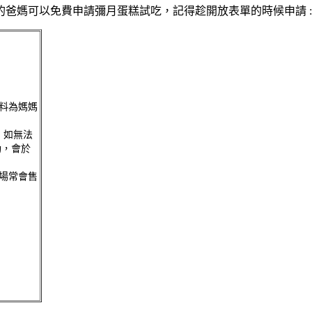
爸媽可以免費申請彌月蛋糕試吃，記得趁開放表單的時候申請 
料為媽媽
，如無法
功，會於
現場常會售