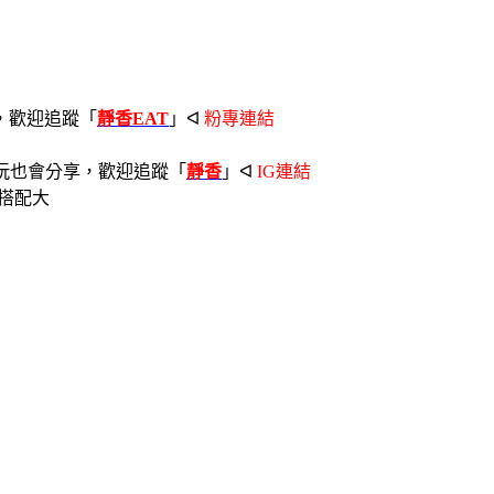
，歡迎追蹤「
靜香EAT
」ᐊ
粉專連結
玩也會分享，歡迎追蹤「
靜香
」ᐊ
IG連結