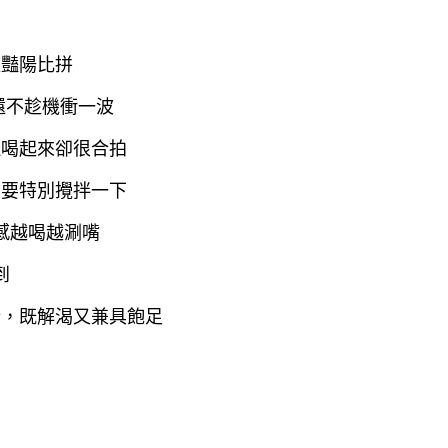
跟豔陽比拼
還不趁機衝一波
但喝起來卻很合拍
前要特別攪拌一下
感越喝越涮嘴
到
錯，既解渴又兼具飽足