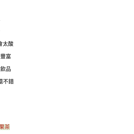
氣
分
會太酸
很豐富
的飲品
還不錯
果茶