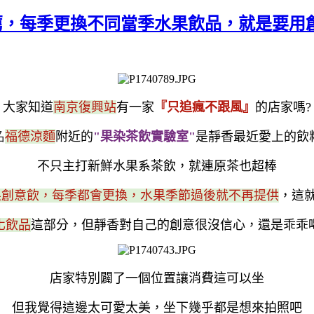
推薦，每季更換不同當季水果飲品，就是要
大家知道
南京復興站
有一家
『只追瘋不跟風』
的店家嗎?
名
福德涼麵
附近的
"果染茶飲實驗室"
是靜香最近愛上的飲
不只主打新鮮水果系茶飲，就連原茶也超棒
果創意飲，每季都會更換，水果季節過後就不再提供
，這就
化飲品
這部分，但靜香對自己的創意很沒信心，還是乖乖
店家特別闢了一個位置讓消費這可以坐
但我覺得這邊太可愛太美，坐下幾乎都是想來拍照吧