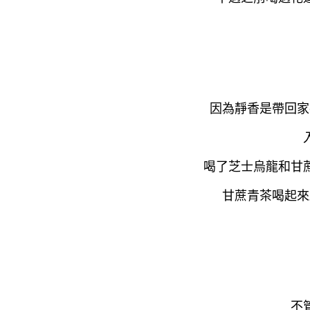
因為靜香是帶回家
喝了芝士烏龍和甘
甘蔗青茶喝起來
不