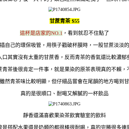
甘蔗青茶 $55
這杯是店家的NO.1
，看到就忍不住點了
插自己的環保吸管，用筷子戳破杯膜時，一股甘蔗淡淡
入口其實沒有太重的甘蔗香，反而青茶的香氣還比較濃郁
蔗青茶後很肯定一件事，就是果染的原茶表現真的不賴，
雖然青茶味比較明顯，但仔細品嘗會在尾韻的地方喝到
真的是很順口、耐喝又解膩的一杯飲品
靜香還滿喜歡果染茶飲實驗室的飲料
管是搭配水果還是奶類的都很棒很耐喝，真的完勝很多連