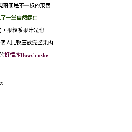
現兩個是不一樣的東西
一堂自然課!!!
肉，果粒系果汁是也
我個人比較喜歡完整果肉
的
好情序Howchinshe
杯