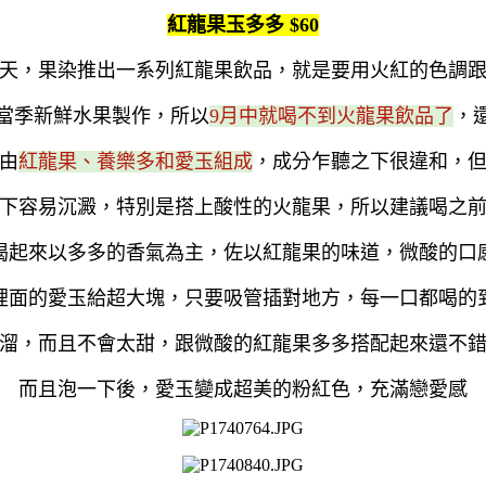
紅龍果玉多多 $60
天，果染推出一系列紅龍果飲品，就是要用火紅的色調
當季新鮮水果製作，所以
9月中就喝不到火龍果飲品了
，
由
紅龍果、養樂多和愛玉組成
，成分乍聽之下很違和，
下容易沉澱，特別是搭上酸性的火龍果，所以建議喝之
喝起來以多多的香氣為主，佐以紅龍果的味道，微酸的口
裡面的愛玉給超大塊，只要吸管插對地方，每一口都喝的
溜，而且不會太甜，跟微酸的紅龍果多多搭配起來還不
而且泡一下後，愛玉變成超美的粉紅色，充滿戀愛感