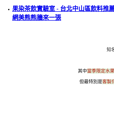
果染茶飲實驗室 - 台北中山區飲料
網美熊熊牆來一張
知
其中
當季限定水
但最特別是
客製