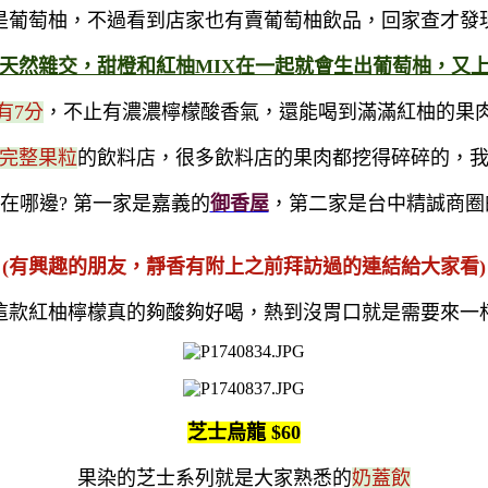
是葡萄柚，不過看到店家也有賣葡萄柚飲品，回家查才發
天然雜交，甜橙和紅柚MIX在一起就會生出葡萄柚，又上了
有7分
，不止有濃濃檸檬酸香氣，還能喝到滿滿紅柚的果
完整果粒
的飲料店，很多飲料店的果肉都挖得碎碎的，
在哪邊? 第一家是嘉義的
御香屋
，第二家是台中精誠商圈
(有興趣的朋友，靜香有附上之前拜訪過的連結給大家看)
這款紅柚檸檬真的夠酸夠好喝，熱到沒胃口就是需要來一
芝士烏龍 $60
果染的芝士系列就是大家熟悉的
奶蓋飲