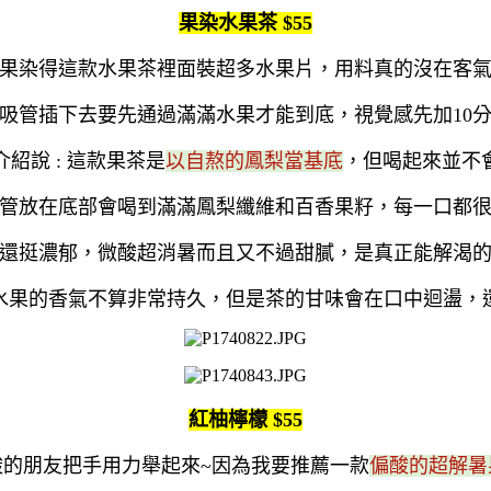
果染水果茶 $55
果染得這款水果茶裡面裝超多水果片，用料真的沒在客
吸管插下去要先通過滿滿水果才能到底，視覺感先加10
介紹說 : 這款果茶是
以自熬的鳳梨當基底
，但喝起來並不
管放在底部會喝到滿滿鳳梨纖維和百香果籽，每一口都
還挺濃郁，微酸超消暑而且又不過甜膩，是真正能解渴
水果的香氣不算非常持久，但是茶的甘味會在口中迴盪，
紅柚檸檬 $55
酸的朋友把手用力舉起來~因為我要推薦一款
偏酸的超解暑