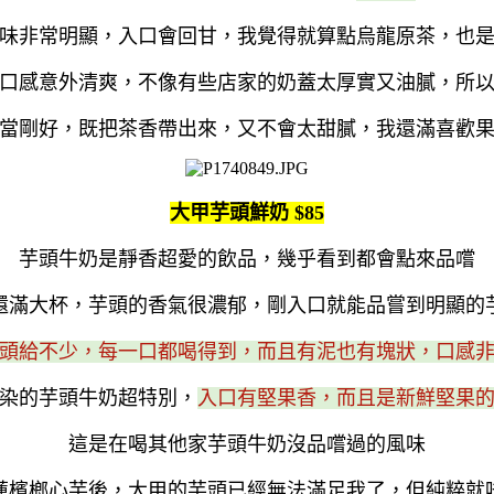
味非常明顯，入口會回甘，我覺得就算點烏龍原茶，也
口感意外清爽，不像有些店家的奶蓋太厚實又油膩，所
當剛好，既把茶香帶出來，又不會太甜膩，我還滿喜歡
大甲芋頭鮮奶 $85
芋頭牛奶是靜香超愛的飲品，幾乎看到都會點來品嚐
還滿大杯，芋頭的香氣很濃郁，剛入口就能品嘗到明顯的
頭給不少，每一口都喝得到，而且有泥也有塊狀，口感
染的芋頭牛奶超特別，
入口有堅果香，而且是新鮮堅果
這是在喝其他家芋頭牛奶沒品嚐過的風味
蓮檳榔心芋後，大甲的芋頭已經無法滿足我了，但純粹就