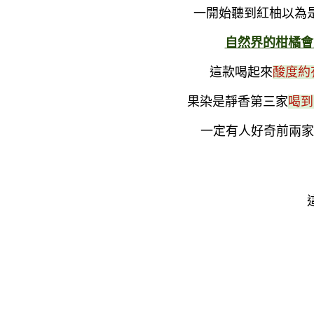
一開始聽到紅柚以為
自然界的柑橘會
這款喝起來
酸度約
果染是靜香第三家
喝到
一定有人好奇前兩家