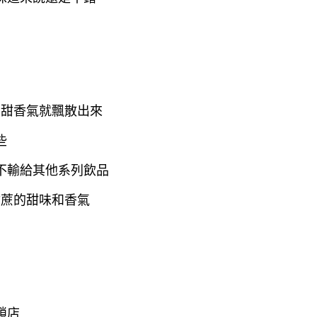
的甜香氣就飄散出來
些
不輸給其他系列飲品
甘蔗的甜味和香氣
鎖店