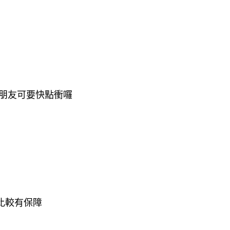
拍
朋友可要快點衝囉
比較有保障