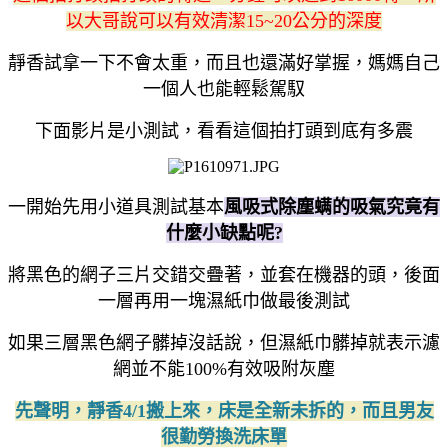
以大哥說可以有效清潔15~20公分的深度
靜香試拿一下不會太重，而且也還滿好掌握，媽媽自己
一個人也能輕鬆駕馭
下面影片是小測試，看看這個拍打頭到底有多震
一開始先用小道具測試基本
風吸式除塵螨的吸氣究竟有
什麼小缺點呢?
將黑色的網子三片交錯交疊著，並套在機器的頭，後面
一層再用一塊濕紙巾做最後測試
如果三層黑色網子髒掉沒話說，但濕紙巾髒掉就表示濾
網並不能100%有效吸附灰塵
先聲明，靜香4/1搬上來，床是全新未拆的，而且男友
很勤勞換洗床單