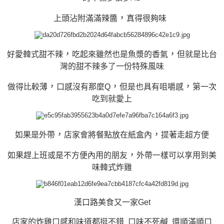
，
上頭沾附滿滿辣醬
真得很夠味
，
，
好愛韓式甜不辣
吃起來雖然也是魚漿的香氣
但就是比台
灣的甜不辣多了一份特殊風味
，
，
，
做得比較薄
口感沒有那麼Q
但是也具有咀嚼感
第一次
吃到就愛上
，
，
如果是外帶
店家會將餐點放在紙盒內
提著走超方便
，
如果趕上班或是不方便內用的朋友
外帶一樣可以享用到美
味韓式炸雞
漢口路美食又一家Get
店家的炸雞口感和味道都挺不錯 口味不死鹹 還順滿順口