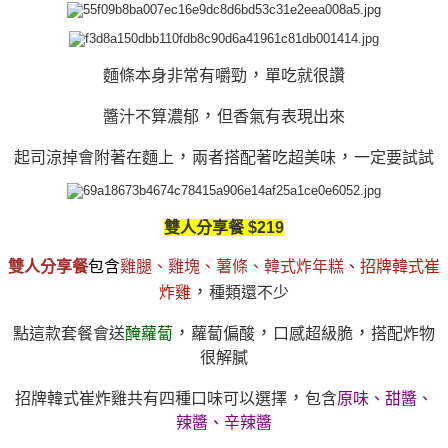
，
麵條本身非常有嚼勁
單吃就很讚
，
醬汁不算濃郁
但香氣有表現出來
，
，
起司涼掉會附著在麵上
兩者搭配著吃超美味
一定要試試
雙人分享餐 $219
雙人分享餐
包含
雞腿、雞塊、薯條、韓式炸年糕
、
招牌韓式崔
，
炸雞
種類還不少
，
，
，
點這款套餐會送
醃蘿蔔
蘿蔔偏酸
口感超級脆
搭配炸物
很解膩
，
招牌韓式崔炸雞共有四種口味可以選擇
包含
原味、甜醬、
辣醬、辛辣醬