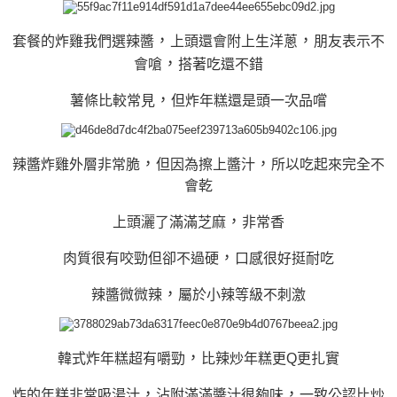
，
，
套餐的炸雞我們選辣醬
上頭還會附上生洋蔥
朋友表示不
，
會嗆
搭著吃還不錯
，
薯條比較常見
但炸年糕還是頭一次品嚐
，
，
辣醬炸雞外層非常脆
但因為擦上醬汁
所以吃起來完全不
會乾
，
上頭灑了滿滿芝麻
非常香
，
肉質很有咬勁但卻不過硬
口感很好挺耐吃
，
辣醬微微辣
屬於小辣等級不刺激
，
韓式炸年糕超有嚼勁
比辣炒年糕更Q更扎實
，
，
炸的年糕非常吸湯汁
沾附滿滿醬汁很夠味
一致公認比炒