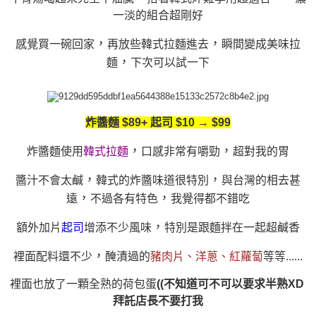
一淡的組合超剛好
，
，
感覺買一碗回家
再放些韓式拉麵進去
瞬間變成美味拉
，
麵
下次可以試一下
炸醬麵 $89+ 起司 $10 → $99
，
，
炸醬麵使用
韓式拉麵
口感非常有嚼勁
超對我的胃
，
，
醬汁不會太鹹
韓式的炸醬味道很特別
與台灣的相去甚
，
，
遠
不過各有特色
我覺得都不錯吃
，
額外加片
起司
增添不少風味
特別是跟麵拌在一起超鹹香
，
裡面配料還不少
醃漬過的
豬肉片、洋蔥、紅蘿蔔
等等......
裡面也放了一顆全熟的荷包蛋
((不知道可不可以要求半熟XD
拜託店長不要打我