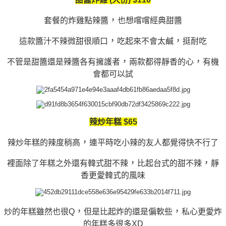
，
套餐的炸雞點辣醬
也想嚐嚐經典甜醬
，
，
這款醬汁不辣微甜很順口
吃起來不會太鹹
挺耐吃
，
，
不管是甜醬還是辣醬各有擁護者
兩款都得靜香的心
有機
會都可以試
辣炒年糕 $65
，
辣炒年糕的辣度稍高
連平時吃小辣的友人都覺得快不行了
，
，
裡面除了年糕之外還有韓式甜不辣
比起台式的甜不辣
靜
香更愛韓式的風味
，
，
炒的年糕雖然也很Q
但是比起炸的還是偏軟些
私心更愛炸
的年糕多很多XD