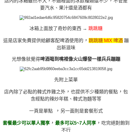
，
店內的冰箱雖然不大，不過裡面的冰飲種類還不少
不管是
要汽水、果汁還是酒都有
冰箱上面放了奇妙的東西 →
跳跳糖
，
這是店家免費提供給顧客配啤酒使用的
跳跳糖
MIX
啤酒
蹦
出新滋味
光想像就覺得
啤酒喝到嘴裡像火山爆發一樣兵兵蹦蹦
先附上菜單
，
，
店內除了必點的韓式炸雞之外
也提供不少種類的餐點
包
含經點的辣炒年糕、韓式泡麵等等
，
一頁是單點
另一面則是套餐形式
，
，
套餐最少可以單人獨享
最多可以5~7人同享
吃完絕對飽到
不行