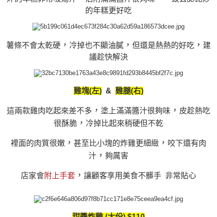
的年糕更好吃
，
，
，
薯條不會太乾硬
冷掉也不顯油膩
但還是熱熱的好吃
建
議趁快解決
雞塊(左)
&
雞腿(右)
，
，
這兩款雞肉吃起來差不多
塗上滿滿醬汁很夠味
皮趁熱吃
，
很酥脆
冷掉比起來稍硬但不乾
，
，
裡面的肉質很嫩
甚至比小塊的炸雞更細緻
咬下還有肉
，
汁
夠厲害
，
店家會
附上手套
讓顧客享用美食不髒手 非常貼心
甜醬炸雞 (大份) $110