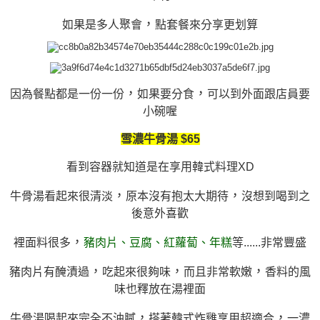
，
如果是多人聚會
點套餐來分享更划算
，
，
因為餐點都是一份一份
如果要分食
可以到外面跟店員要
小碗喔
雪濃牛骨湯 $65
看到容器就知道是在享用韓式料理XD
，
，
牛骨湯看起來很清淡
原本沒有抱太大期待
沒想到喝到之
後意外喜歡
，
裡面料很多
豬肉片、豆腐、紅蘿蔔、年糕
等......非常豐盛
，
，
，
豬肉片有醃漬過
吃起來很夠味
而且非常軟嫩
香料的風
味也釋放在湯裡面
，
，
牛骨湯喝起來完全不油膩
搭著韓式炸雞享用超適合
一濃