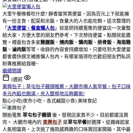
大里午餐晚餐吃什麼? 靜香蠻常買便當，因為百元上下就能擁
有一份主食、配菜和米飯，食量大的人也能吃飽。這次整理的
「
大里便當、餐盒懶人包
」就是把持續蒐集的便當店一次彙整
給大家，方便大里的朋友們參考，下次想找便當，點開就能盡
覽。裡面包含多家
雞腿飯
、
燒肉飯
、
爌肉飯
、
排骨飯
、
海南雞
飯
、
滷肉飯
等等，收錄的內容會持續增加，只要吃到大里便當
都會盡快撰文補進懶人包內，有哪家值得吃也歡迎朋友們私訊
粉專推薦給我喔~
繼續閱讀
1週前
東興包子｜草屯包子饅頭推薦，大觀市場人氣早餐，包子口味
多元內餡也飽滿，夾入整條地瓜夠霸氣!
點心小吃(夜市小吃、各式鹹甜小食)
美味食記
開始蒐集
草屯包子饅頭
後，發現店家真不少，目前都還沒買
完。 大觀市場內的
東興包子
是
草屯早餐
好選擇，從霧峰起家
人氣相當高，上次挑了幾款感興趣的口味買回家開箱，其中最