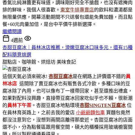
香氣比純淋醬更有味道，調味剛好完全不搶戲，也沒有遮掩肉
排的鮮味，我個人很喜歡。
東室牛排專賣店
的飲料和濃湯都是
無限量供應，開幕活動期間不只送餐包還能免費加麵，而且點
餐+60元肉量加倍，是台中平價牛排新選擇。
繼續閱讀
4週前
杏甜豆腐冰｜員林冰店推薦，滑嫩豆腐冰口味多元，還有15種
配料隨意挑選
甜點店、咖啡館、烘焙坊
美味食記
這個天氣必須來碗冰!
杏甜豆腐冰
是在網路上評價還不錯的
員
林冰店
這間除了賣豆腐冰也有販售各式冷飲，多種口味的豆
腐冰除了內用，也可以像布丁一樣帶回家，甚至還推出禮盒，
如果對配料沒興趣，直接帶豆腐冰回家吃似乎也不賴，很新潮
的
員林下午茶
。杏甜豆腐冰地點環境
杏甜SINGTEN豆腐冰
位
在員林育英路上，之前去我的愛店
小爺爺麵包車
買麵包竟然
都沒注意到它，沒想到兩間店離得那麼近。杏甜豆腐冰的店面
還不小，分為點餐區跟用餐空間，碩大的櫃檯採用玻璃櫥窗間
隔，所以製程通通看得見。