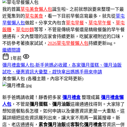
我的首篇
草屯美食懶人包
誕生啦~ 之前就想說要來整理一下最
近蒐集到的
草屯美食
，看一下目前早餐店寫最多，就先從
草屯
早餐懶人包
做起。分享文內包含
草屯早餐
、
草屯早午餐
、
草屯
飯糰
、
草屯炒麵
等等，不管是傳統早餐還是精緻餐盤的早午餐
通通有，文內整理的店家會持續更新，吃膩家裡附近的口味，
不妨參考著換家試試，
2026草屯早餐懶人包
持續更新ing。
繼續閱讀
1年前
彌月禮盒懶人包-新手爸媽必收藏，各家彌月蛋糕、彌月油飯
試吃、優惠資訊大彙整，趕快拿出媽媽手冊來申請
美食懶人包 (各種主題，內容不定時更新)
新手爸媽請收藏！靜香把多家
彌月禮盒
整理成篇
彌月禮盒懶
人包
，不管是
彌月蛋糕
、
彌月油飯
這邊通通找得到。大家除了
想知道餐點長怎樣，如何申請以及優惠資訊更是一大重點，這
篇詳細把這些資訊羅列出來，讓大家不用再一篇篇搜尋。新
店、老店通通有，
素食彌月油飯
或
客製化彌月禮盒
等資訊一併