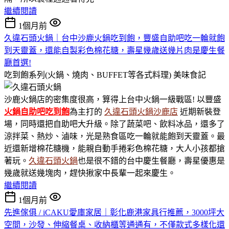
繼續閱讀
1個月前
久違石頭火鍋｜台中沙鹿火鍋吃到飽，豐盛自助吧吃一輪就飽
到天靈蓋，還能自製彩色棉花糖，壽星幾歲送幾片肉是慶生餐
廳首選!
吃到飽系列(火鍋、燒肉、BUFFET等各式料理)
美味食記
沙鹿火鍋店的密集度很高，算得上台中火鍋一級戰區! 以豐盛
火鍋
自助吧吃到飽
為主打的
久違石頭火鍋沙鹿店
近期新裝登
場，同時還把自助吧大升級。除了蔬菜吧、飲料冰品，還多了
涼拌菜、熱炒、滷味，光是熟食區吃一輪就能飽到天靈蓋。最
近還新增棉花糖機，能親自動手捲彩色棉花糖，大人小孩都搶
著玩。
久違石頭火鍋
也是很不錯的台中慶生餐廳，壽星優惠是
幾歲就送幾塊肉，趕快揪家中長輩一起來慶生。
繼續閱讀
1個月前
先進傢俱 / iCAKU愛庫家居｜彰化鹿港家具行推薦，3000坪大
空間，沙發、伸縮餐桌、收納櫃等通通有，不僅款式多樣化還