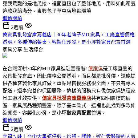
讓我驚豔的是地瓜捲，裡面直接包了整條地瓜，用料如此霸氣
這款我給滿分。東興包子草屯店地點環境
繼續閱讀
2週前
億家具批發倉庫嘉義店｜30年老牌子MIT家具，工廠直營價格
透明，多種伸縮餐桌、客製化沙發，是小坪數家具配置首選
家具分享
生活綜合
在台灣深耕30年的MIT家具進駐嘉義啦!
億家俱
是工廠直營的
家具批發倉庫，因此價格公開透明，而且都是批發價，還能提
供各種客製化家具訂做。重點是售後服務很全面，不只有專人
配送，還享完善的保固服務，這樣的服務只有像億家俱這種家
具工廠才敢提供。
億家具批發倉庫嘉義店
共有四個層樓的展
區，家具展品種類豐富，除了基本款式，這裡也能找到多款伸
縮餐桌、客製化沙發，是
小坪數家具
配置
首選。
繼續閱讀
2週前
幸福ㄟ味｜台中大里蚵仔煎、炒飯、麵線，近仁愛醫院的人氣