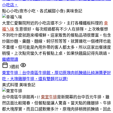
小吃店。
點心小吃(夜市小吃、各式鹹甜小食)
美味食記
大里仁愛醫院附近的小吃店還不少，主打各種鐵板料理的
幸
福ㄟ味
生意很好，每次經過都有不少人在排隊，上次晚餐想
不到吃什麼就跑來嚐嚐鮮。這家販售的餐點品項很豐富，包含
炒飯炒麵、羹麵、麵線、蚵仔煎等等，就算連吃一個禮拜也能
不重樣。但可能是內用外帶的客人都太多，所以店家出餐速度
稍慢，上次點完蠻久才有餐點上桌，如果快餓扁記得先跳過。
繼續閱讀
3週前
東室牛排｜台中南區牛排館，厚切原塊肉抓醃過比純淋醬更好
吃，大塊雞腿牛排，還有雙麵可以選!
美式料理
美味食記
台中南區牛排館再+1!
東室牛排
是新開幕的台中百元牛排，雖
然店面比較陽春，但餐點蠻讓人驚喜。當天點的雞腿排、牛排
都大塊厚實，而且口感軟嫩多汁，原塊肉排稍微抓醃過，因此