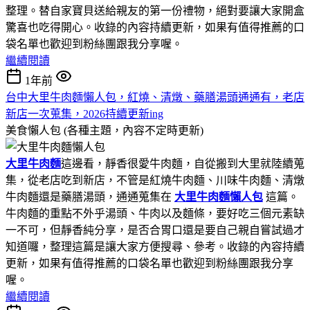
整理。替自家寶貝送給親友的第一份禮物，絕對要讓大家開盒
驚喜也吃得開心。收錄的內容持續更新，如果有值得推薦的口
袋名單也歡迎到粉絲團跟我分享喔。
繼續閱讀
1年前
台中大里牛肉麵懶人包，紅燒、清燉、藥膳湯頭通通有，老店
新店一次蒐集，2026持續更新ing
美食懶人包 (各種主題，內容不定時更新)
大里牛肉麵
這邊看，靜香很愛牛肉麵，自從搬到大里就陸續蒐
集，從老店吃到新店，不管是紅燒牛肉麵、川味牛肉麵、清燉
牛肉麵還是藥膳湯頭，通通蒐集在
大里牛肉麵懶人包
這篇。
牛肉麵的重點不外乎湯頭、牛肉以及麵條，要好吃三個元素缺
一不可，但靜香純分享，是否合胃口還是要自己親自嘗試過才
知道囉，整理這篇是讓大家方便搜尋、參考。收錄的內容持續
更新，如果有值得推薦的口袋名單也歡迎到粉絲團跟我分享
喔。
繼續閱讀