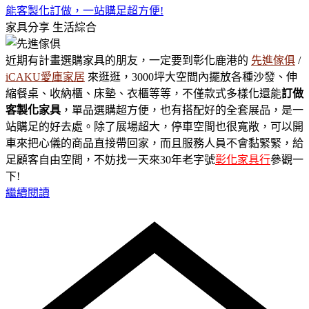
能客製化訂做，一站購足超方便!
家具分享
生活綜合
近期有計畫選購家具的朋友，一定要到彰化鹿港的
先進傢俱
/
iCAKU愛庫家居
來逛逛，3000坪大空間內擺放各種沙發、伸
縮餐桌、收納櫃、床墊、衣櫃等等，不僅款式多樣化還能
訂做
客製化家具
，單品選購超方便，也有搭配好的全套展品，是一
站購足的好去處。除了展場超大，停車空間也很寬敞，可以開
車來把心儀的商品直接帶回家，而且服務人員不會黏緊緊，給
足顧客自由空間，不妨找一天來30年老字號
彰化家具行
參觀一
下!
繼續閱讀