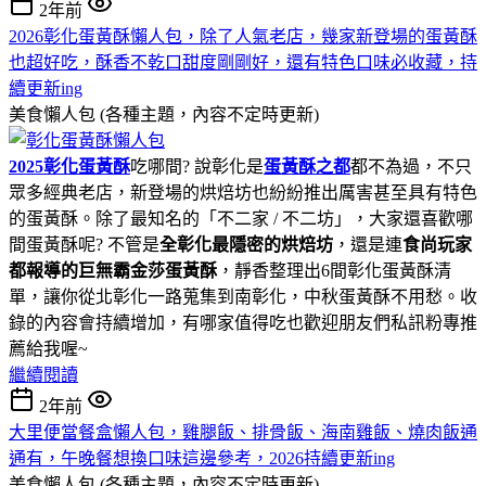
2年前
2026彰化蛋黃酥懶人包，除了人氣老店，幾家新登場的蛋黃酥
也超好吃，酥香不乾口甜度剛剛好，還有特色口味必收藏，持
續更新ing
美食懶人包 (各種主題，內容不定時更新)
2025彰化蛋黃酥
吃哪間? 說彰化是
蛋黃酥之都
都不為過，不只
眾多經典老店，新登場的烘焙坊也紛紛推出厲害甚至具有特色
的蛋黃酥。除了最知名的「不二家 / 不二坊」，大家還喜歡哪
間蛋黃酥呢? 不管是
全彰化最隱密的烘焙坊
，還是連
食尚玩家
都報導的巨無霸金莎蛋黃酥
，靜香整理出6間彰化蛋黃酥清
單，讓你從北彰化一路蒐集到南彰化，中秋蛋黃酥不用愁。收
錄的內容會持續增加，有哪家值得吃也歡迎朋友們私訊粉專推
薦給我喔~
繼續閱讀
2年前
大里便當餐盒懶人包，雞腿飯、排骨飯、海南雞飯、燒肉飯通
通有，午晚餐想換口味這邊參考，2026持續更新ing
美食懶人包 (各種主題，內容不定時更新)