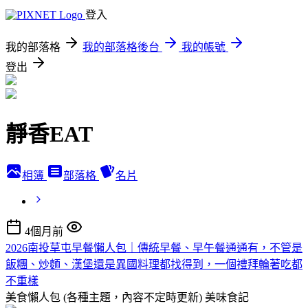
登入
我的部落格
我的部落格後台
我的帳號
登出
靜香EAT
相簿
部落格
名片
4個月前
2026南投草屯早餐懶人包｜傳統早餐、早午餐通通有，不管是
飯糰、炒麵、漢堡還是異國料理都找得到，一個禮拜輪著吃都
不重樣
美食懶人包 (各種主題，內容不定時更新)
美味食記