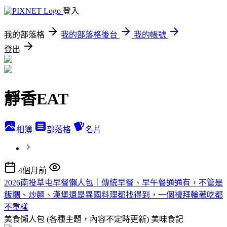
登入
我的部落格
我的部落格後台
我的帳號
登出
靜香EAT
相簿
部落格
名片
4個月前
2026南投草屯早餐懶人包｜傳統早餐、早午餐通通有，不管是
飯糰、炒麵、漢堡還是異國料理都找得到，一個禮拜輪著吃都
不重樣
美食懶人包 (各種主題，內容不定時更新)
美味食記