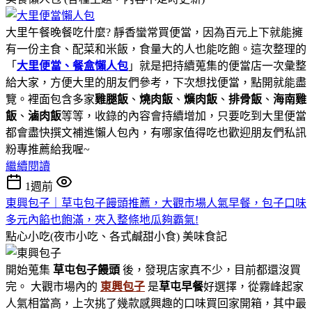
大里午餐晚餐吃什麼? 靜香蠻常買便當，因為百元上下就能擁
有一份主食、配菜和米飯，食量大的人也能吃飽。這次整理的
「
大里便當、餐盒懶人包
」就是把持續蒐集的便當店一次彙整
給大家，方便大里的朋友們參考，下次想找便當，點開就能盡
覽。裡面包含多家
雞腿飯
、
燒肉飯
、
爌肉飯
、
排骨飯
、
海南雞
飯
、
滷肉飯
等等，收錄的內容會持續增加，只要吃到大里便當
都會盡快撰文補進懶人包內，有哪家值得吃也歡迎朋友們私訊
粉專推薦給我喔~
繼續閱讀
1週前
東興包子｜草屯包子饅頭推薦，大觀市場人氣早餐，包子口味
多元內餡也飽滿，夾入整條地瓜夠霸氣!
點心小吃(夜市小吃、各式鹹甜小食)
美味食記
開始蒐集
草屯包子饅頭
後，發現店家真不少，目前都還沒買
完。 大觀市場內的
東興包子
是
草屯早餐
好選擇，從霧峰起家
人氣相當高，上次挑了幾款感興趣的口味買回家開箱，其中最