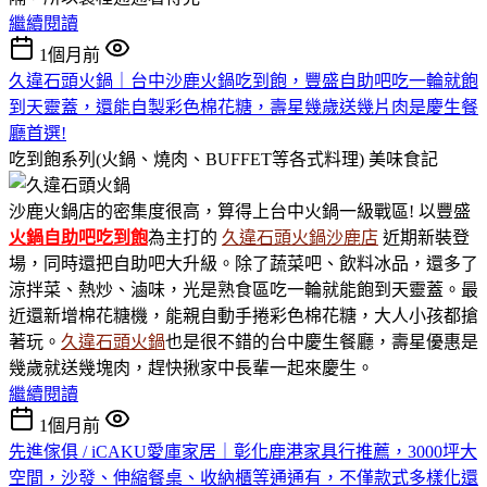
繼續閱讀
1個月前
久違石頭火鍋｜台中沙鹿火鍋吃到飽，豐盛自助吧吃一輪就飽
到天靈蓋，還能自製彩色棉花糖，壽星幾歲送幾片肉是慶生餐
廳首選!
吃到飽系列(火鍋、燒肉、BUFFET等各式料理)
美味食記
沙鹿火鍋店的密集度很高，算得上台中火鍋一級戰區! 以豐盛
火鍋
自助吧吃到飽
為主打的
久違石頭火鍋沙鹿店
近期新裝登
場，同時還把自助吧大升級。除了蔬菜吧、飲料冰品，還多了
涼拌菜、熱炒、滷味，光是熟食區吃一輪就能飽到天靈蓋。最
近還新增棉花糖機，能親自動手捲彩色棉花糖，大人小孩都搶
著玩。
久違石頭火鍋
也是很不錯的台中慶生餐廳，壽星優惠是
幾歲就送幾塊肉，趕快揪家中長輩一起來慶生。
繼續閱讀
1個月前
先進傢俱 / iCAKU愛庫家居｜彰化鹿港家具行推薦，3000坪大
空間，沙發、伸縮餐桌、收納櫃等通通有，不僅款式多樣化還