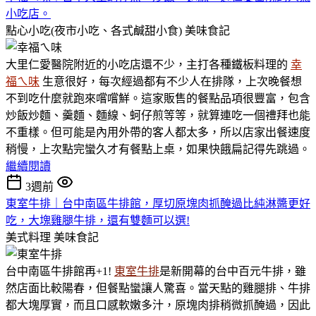
小吃店。
點心小吃(夜市小吃、各式鹹甜小食)
美味食記
大里仁愛醫院附近的小吃店還不少，主打各種鐵板料理的
幸
福ㄟ味
生意很好，每次經過都有不少人在排隊，上次晚餐想
不到吃什麼就跑來嚐嚐鮮。這家販售的餐點品項很豐富，包含
炒飯炒麵、羹麵、麵線、蚵仔煎等等，就算連吃一個禮拜也能
不重樣。但可能是內用外帶的客人都太多，所以店家出餐速度
稍慢，上次點完蠻久才有餐點上桌，如果快餓扁記得先跳過。
繼續閱讀
3週前
東室牛排｜台中南區牛排館，厚切原塊肉抓醃過比純淋醬更好
吃，大塊雞腿牛排，還有雙麵可以選!
美式料理
美味食記
台中南區牛排館再+1!
東室牛排
是新開幕的台中百元牛排，雖
然店面比較陽春，但餐點蠻讓人驚喜。當天點的雞腿排、牛排
都大塊厚實，而且口感軟嫩多汁，原塊肉排稍微抓醃過，因此