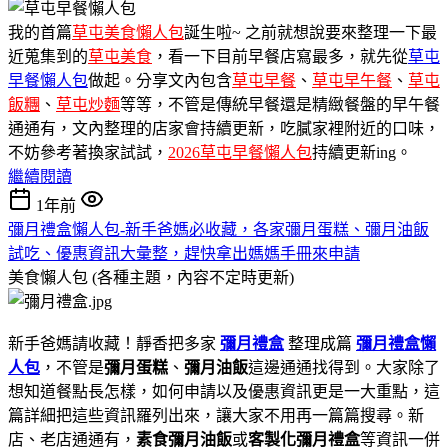
我的首篇
草屯美食懶人包
誕生啦~ 之前就想說要來整理一下最
近蒐集到的
草屯美食
，看一下目前早餐店寫最多，就先從
草屯
早餐懶人包
做起。分享文內包含
草屯早餐
、
草屯早午餐
、
草屯
飯糰
、
草屯炒麵
等等，不管是傳統早餐還是精緻餐盤的早午餐
通通有，文內整理的店家會持續更新，吃膩家裡附近的口味，
不妨參考著換家試試，
2026草屯早餐懶人包
持續更新ing。
繼續閱讀
1年前
彌月禮盒懶人包-新手爸媽必收藏，各家彌月蛋糕、彌月油飯
試吃、優惠資訊大彙整，趕快拿出媽媽手冊來申請
美食懶人包 (各種主題，內容不定時更新)
新手爸媽請收藏！靜香把多家
彌月禮盒
整理成篇
彌月禮盒懶
人包
，不管是
彌月蛋糕
、
彌月油飯
這邊通通找得到。大家除了
想知道餐點長怎樣，如何申請以及優惠資訊更是一大重點，這
篇詳細把這些資訊羅列出來，讓大家不用再一篇篇搜尋。新
店、老店通通有，
素食彌月油飯
或
客製化彌月禮盒
等資訊一併