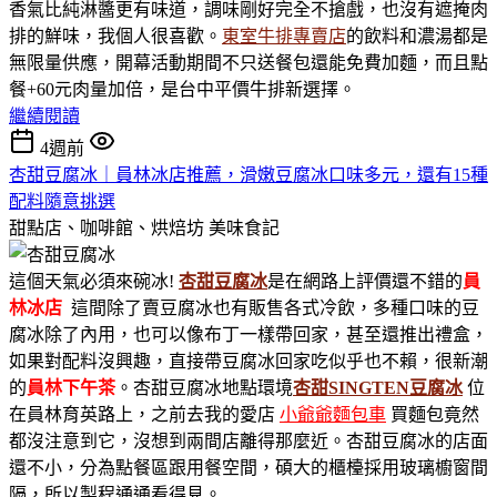
香氣比純淋醬更有味道，調味剛好完全不搶戲，也沒有遮掩肉
排的鮮味，我個人很喜歡。
東室牛排專賣店
的飲料和濃湯都是
無限量供應，開幕活動期間不只送餐包還能免費加麵，而且點
餐+60元肉量加倍，是台中平價牛排新選擇。
繼續閱讀
4週前
杏甜豆腐冰｜員林冰店推薦，滑嫩豆腐冰口味多元，還有15種
配料隨意挑選
甜點店、咖啡館、烘焙坊
美味食記
這個天氣必須來碗冰!
杏甜豆腐冰
是在網路上評價還不錯的
員
林冰店
這間除了賣豆腐冰也有販售各式冷飲，多種口味的豆
腐冰除了內用，也可以像布丁一樣帶回家，甚至還推出禮盒，
如果對配料沒興趣，直接帶豆腐冰回家吃似乎也不賴，很新潮
的
員林下午茶
。杏甜豆腐冰地點環境
杏甜SINGTEN豆腐冰
位
在員林育英路上，之前去我的愛店
小爺爺麵包車
買麵包竟然
都沒注意到它，沒想到兩間店離得那麼近。杏甜豆腐冰的店面
還不小，分為點餐區跟用餐空間，碩大的櫃檯採用玻璃櫥窗間
隔，所以製程通通看得見。