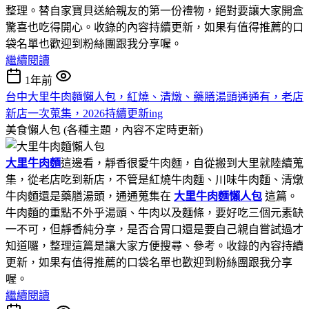
整理。替自家寶貝送給親友的第一份禮物，絕對要讓大家開盒
驚喜也吃得開心。收錄的內容持續更新，如果有值得推薦的口
袋名單也歡迎到粉絲團跟我分享喔。
繼續閱讀
1年前
台中大里牛肉麵懶人包，紅燒、清燉、藥膳湯頭通通有，老店
新店一次蒐集，2026持續更新ing
美食懶人包 (各種主題，內容不定時更新)
大里牛肉麵
這邊看，靜香很愛牛肉麵，自從搬到大里就陸續蒐
集，從老店吃到新店，不管是紅燒牛肉麵、川味牛肉麵、清燉
牛肉麵還是藥膳湯頭，通通蒐集在
大里牛肉麵懶人包
這篇。
牛肉麵的重點不外乎湯頭、牛肉以及麵條，要好吃三個元素缺
一不可，但靜香純分享，是否合胃口還是要自己親自嘗試過才
知道囉，整理這篇是讓大家方便搜尋、參考。收錄的內容持續
更新，如果有值得推薦的口袋名單也歡迎到粉絲團跟我分享
喔。
繼續閱讀