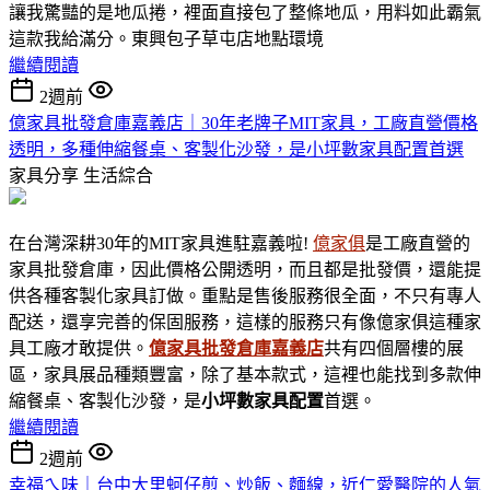
讓我驚豔的是地瓜捲，裡面直接包了整條地瓜，用料如此霸氣
這款我給滿分。東興包子草屯店地點環境
繼續閱讀
2週前
億家具批發倉庫嘉義店｜30年老牌子MIT家具，工廠直營價格
透明，多種伸縮餐桌、客製化沙發，是小坪數家具配置首選
家具分享
生活綜合
在台灣深耕30年的MIT家具進駐嘉義啦!
億家俱
是工廠直營的
家具批發倉庫，因此價格公開透明，而且都是批發價，還能提
供各種客製化家具訂做。重點是售後服務很全面，不只有專人
配送，還享完善的保固服務，這樣的服務只有像億家俱這種家
具工廠才敢提供。
億家具批發倉庫嘉義店
共有四個層樓的展
區，家具展品種類豐富，除了基本款式，這裡也能找到多款伸
縮餐桌、客製化沙發，是
小坪數家具
配置
首選。
繼續閱讀
2週前
幸福ㄟ味｜台中大里蚵仔煎、炒飯、麵線，近仁愛醫院的人氣