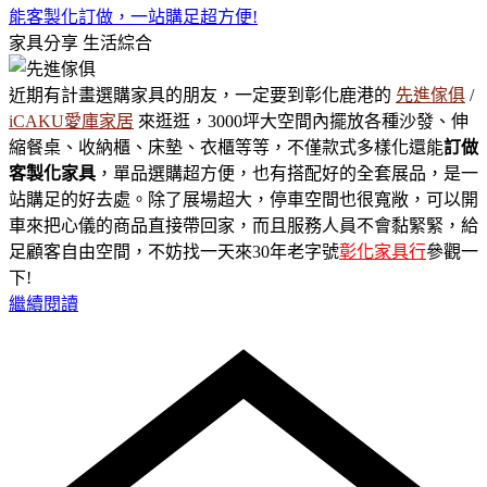
能客製化訂做，一站購足超方便!
家具分享
生活綜合
近期有計畫選購家具的朋友，一定要到彰化鹿港的
先進傢俱
/
iCAKU愛庫家居
來逛逛，3000坪大空間內擺放各種沙發、伸
縮餐桌、收納櫃、床墊、衣櫃等等，不僅款式多樣化還能
訂做
客製化家具
，單品選購超方便，也有搭配好的全套展品，是一
站購足的好去處。除了展場超大，停車空間也很寬敞，可以開
車來把心儀的商品直接帶回家，而且服務人員不會黏緊緊，給
足顧客自由空間，不妨找一天來30年老字號
彰化家具行
參觀一
下!
繼續閱讀