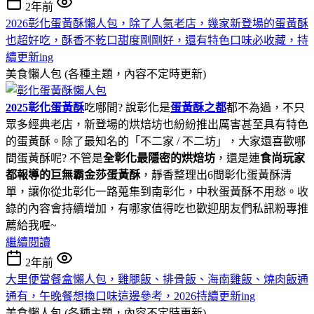
2年前
2026彰化蛋黃酥懶人包，除了人氣老店，幾家新登場的蛋黃酥
也超好吃，酥香不乾口甜度剛剛好，還有特色口味必收藏，持
續更新ing
美食懶人包 (各種主題，內容不定時更新)
2025彰化蛋黃酥
吃哪間? 說彰化是
蛋黃酥之都
都不為過，不只
眾多經典老店，新登場的烘焙坊也紛紛推出厲害甚至具有特色
的蛋黃酥。除了最知名的「不二家 / 不二坊」，大家還喜歡哪
間蛋黃酥呢? 不管是
全彰化最隱密的烘焙坊
，還是連
食尚玩家
都報導的巨無霸金莎蛋黃酥
，靜香整理出6間彰化蛋黃酥清
單，讓你從北彰化一路蒐集到南彰化，中秋蛋黃酥不用愁。收
錄的內容會持續增加，有哪家值得吃也歡迎朋友們私訊粉專推
薦給我喔~
繼續閱讀
2年前
大里便當餐盒懶人包，雞腿飯、排骨飯、海南雞飯、燒肉飯通
通有，午晚餐想換口味這邊參考，2026持續更新ing
美食懶人包 (各種主題，內容不定時更新)