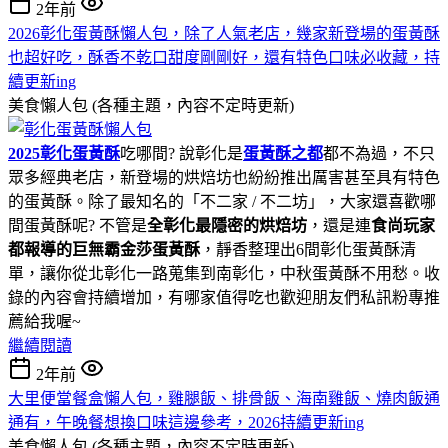
2年前
2026彰化蛋黃酥懶人包，除了人氣老店，幾家新登場的蛋黃酥
也超好吃，酥香不乾口甜度剛剛好，還有特色口味必收藏，持
續更新ing
美食懶人包 (各種主題，內容不定時更新)
2025彰化蛋黃酥
吃哪間? 說彰化是
蛋黃酥之都
都不為過，不只
眾多經典老店，新登場的烘焙坊也紛紛推出厲害甚至具有特色
的蛋黃酥。除了最知名的「不二家 / 不二坊」，大家還喜歡哪
間蛋黃酥呢? 不管是
全彰化最隱密的烘焙坊
，還是連
食尚玩家
都報導的巨無霸金莎蛋黃酥
，靜香整理出6間彰化蛋黃酥清
單，讓你從北彰化一路蒐集到南彰化，中秋蛋黃酥不用愁。收
錄的內容會持續增加，有哪家值得吃也歡迎朋友們私訊粉專推
薦給我喔~
繼續閱讀
2年前
大里便當餐盒懶人包，雞腿飯、排骨飯、海南雞飯、燒肉飯通
通有，午晚餐想換口味這邊參考，2026持續更新ing
美食懶人包 (各種主題，內容不定時更新)