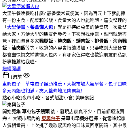
大里午餐晚餐吃什麼? 靜香蠻常買便當，因為百元上下就能擁
有一份主食、配菜和米飯，食量大的人也能吃飽。這次整理的
「
大里便當、餐盒懶人包
」就是把持續蒐集的便當店一次彙整
給大家，方便大里的朋友們參考，下次想找便當，點開就能盡
覽。裡面包含多家
雞腿飯
、
燒肉飯
、
爌肉飯
、
排骨飯
、
海南雞
飯
、
滷肉飯
等等，收錄的內容會持續增加，只要吃到大里便當
都會盡快撰文補進懶人包內，有哪家值得吃也歡迎朋友們私訊
粉專推薦給我喔~
繼續閱讀
1週前
東興包子｜草屯包子饅頭推薦，大觀市場人氣早餐，包子口味
多元內餡也飽滿，夾入整條地瓜夠霸氣!
點心小吃(夜市小吃、各式鹹甜小食)
美味食記
開始蒐集
草屯包子饅頭
後，發現店家真不少，目前都還沒買
完。 大觀市場內的
東興包子
是
草屯早餐
好選擇，從霧峰起家
人氣相當高，上次挑了幾款感興趣的口味買回家開箱，其中最