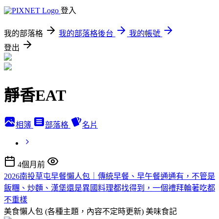
登入
我的部落格
我的部落格後台
我的帳號
登出
靜香EAT
相簿
部落格
名片
4個月前
2026南投草屯早餐懶人包｜傳統早餐、早午餐通通有，不管是
飯糰、炒麵、漢堡還是異國料理都找得到，一個禮拜輪著吃都
不重樣
美食懶人包 (各種主題，內容不定時更新)
美味食記