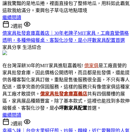
讓我驚豔的是地瓜捲，裡面直接包了整條地瓜，用料如此霸氣
這款我給滿分。東興包子草屯店地點環境
繼續閱讀
2週前
億家具批發倉庫嘉義店｜30年老牌子MIT家具，工廠直營價格
透明，多種伸縮餐桌、客製化沙發，是小坪數家具配置首選
家具分享
生活綜合
在台灣深耕30年的MIT家具進駐嘉義啦!
億家俱
是工廠直營的
家具批發倉庫，因此價格公開透明，而且都是批發價，還能提
供各種客製化家具訂做。重點是售後服務很全面，不只有專人
配送，還享完善的保固服務，這樣的服務只有像億家俱這種家
具工廠才敢提供。
億家具批發倉庫嘉義店
共有四個層樓的展
區，家具展品種類豐富，除了基本款式，這裡也能找到多款伸
縮餐桌、客製化沙發，是
小坪數家具
配置
首選。
繼續閱讀
2週前
幸福ㄟ味｜台中大里蚵仔煎、炒飯、麵線，近仁愛醫院的人氣