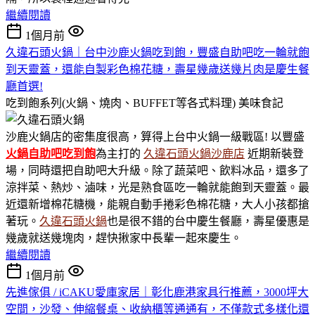
繼續閱讀
1個月前
久違石頭火鍋｜台中沙鹿火鍋吃到飽，豐盛自助吧吃一輪就飽
到天靈蓋，還能自製彩色棉花糖，壽星幾歲送幾片肉是慶生餐
廳首選!
吃到飽系列(火鍋、燒肉、BUFFET等各式料理)
美味食記
沙鹿火鍋店的密集度很高，算得上台中火鍋一級戰區! 以豐盛
火鍋
自助吧吃到飽
為主打的
久違石頭火鍋沙鹿店
近期新裝登
場，同時還把自助吧大升級。除了蔬菜吧、飲料冰品，還多了
涼拌菜、熱炒、滷味，光是熟食區吃一輪就能飽到天靈蓋。最
近還新增棉花糖機，能親自動手捲彩色棉花糖，大人小孩都搶
著玩。
久違石頭火鍋
也是很不錯的台中慶生餐廳，壽星優惠是
幾歲就送幾塊肉，趕快揪家中長輩一起來慶生。
繼續閱讀
1個月前
先進傢俱 / iCAKU愛庫家居｜彰化鹿港家具行推薦，3000坪大
空間，沙發、伸縮餐桌、收納櫃等通通有，不僅款式多樣化還