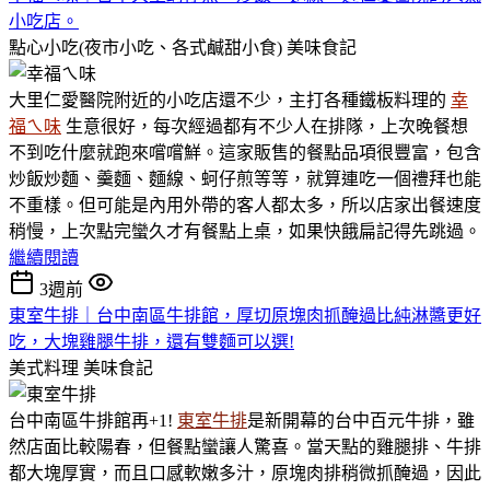
小吃店。
點心小吃(夜市小吃、各式鹹甜小食)
美味食記
大里仁愛醫院附近的小吃店還不少，主打各種鐵板料理的
幸
福ㄟ味
生意很好，每次經過都有不少人在排隊，上次晚餐想
不到吃什麼就跑來嚐嚐鮮。這家販售的餐點品項很豐富，包含
炒飯炒麵、羹麵、麵線、蚵仔煎等等，就算連吃一個禮拜也能
不重樣。但可能是內用外帶的客人都太多，所以店家出餐速度
稍慢，上次點完蠻久才有餐點上桌，如果快餓扁記得先跳過。
繼續閱讀
3週前
東室牛排｜台中南區牛排館，厚切原塊肉抓醃過比純淋醬更好
吃，大塊雞腿牛排，還有雙麵可以選!
美式料理
美味食記
台中南區牛排館再+1!
東室牛排
是新開幕的台中百元牛排，雖
然店面比較陽春，但餐點蠻讓人驚喜。當天點的雞腿排、牛排
都大塊厚實，而且口感軟嫩多汁，原塊肉排稍微抓醃過，因此