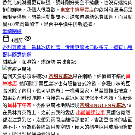
香氣比純淋醬更有味道，調味剛好完全不搶戲，也沒有遮掩肉
排的鮮味，我個人很喜歡。
東室牛排專賣店
的飲料和濃湯都是
無限量供應，開幕活動期間不只送餐包還能免費加麵，而且點
餐+60元肉量加倍，是台中平價牛排新選擇。
繼續閱讀
4週前
杏甜豆腐冰｜員林冰店推薦，滑嫩豆腐冰口味多元，還有15種
配料隨意挑選
甜點店、咖啡館、烘焙坊
美味食記
這個天氣必須來碗冰!
杏甜豆腐冰
是在網路上評價還不錯的
員
林冰店
這間除了賣豆腐冰也有販售各式冷飲，多種口味的豆
腐冰除了內用，也可以像布丁一樣帶回家，甚至還推出禮盒，
如果對配料沒興趣，直接帶豆腐冰回家吃似乎也不賴，很新潮
的
員林下午茶
。杏甜豆腐冰地點環境
杏甜SINGTEN豆腐冰
位
在員林育英路上，之前去我的愛店
小爺爺麵包車
買麵包竟然
都沒注意到它，沒想到兩間店離得那麼近。杏甜豆腐冰的店面
還不小，分為點餐區跟用餐空間，碩大的櫃檯採用玻璃櫥窗間
隔，所以製程通通看得見。