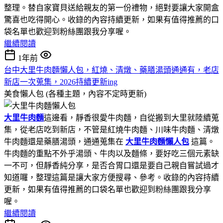
整理。替自家寶貝送給親友的第一份禮物，絕對要讓大家開盒
驚喜也吃得開心。收錄的內容持續更新，如果有值得推薦的口
袋名單也歡迎到粉絲團跟我分享喔。
繼續閱讀
1年前
台中大里牛肉麵懶人包，紅燒、清燉、藥膳湯頭通通有，老店
新店一次蒐集，2026持續更新ing
美食懶人包 (各種主題，內容不定時更新)
大里牛肉麵
這邊看，靜香很愛牛肉麵，自從搬到大里就陸續蒐
集，從老店吃到新店，不管是紅燒牛肉麵、川味牛肉麵、清燉
牛肉麵還是藥膳湯頭，通通蒐集在
大里牛肉麵懶人包
這篇。
牛肉麵的重點不外乎湯頭、牛肉以及麵條，要好吃三個元素缺
一不可，但靜香純分享，是否合胃口還是要自己親自嘗試過才
知道囉，整理這篇是讓大家方便搜尋、參考。收錄的內容持續
更新，如果有值得推薦的口袋名單也歡迎到粉絲團跟我分享
喔。
繼續閱讀