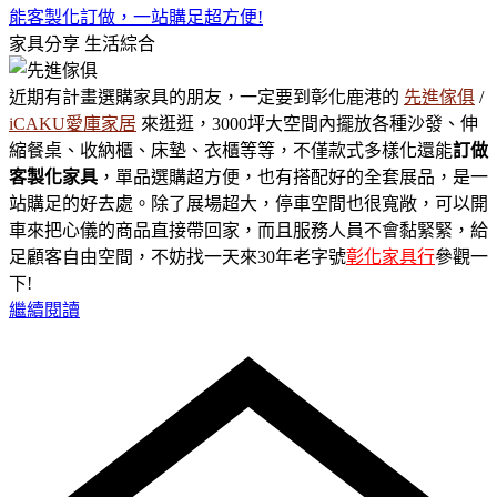
能客製化訂做，一站購足超方便!
家具分享
生活綜合
近期有計畫選購家具的朋友，一定要到彰化鹿港的
先進傢俱
/
iCAKU愛庫家居
來逛逛，3000坪大空間內擺放各種沙發、伸
縮餐桌、收納櫃、床墊、衣櫃等等，不僅款式多樣化還能
訂做
客製化家具
，單品選購超方便，也有搭配好的全套展品，是一
站購足的好去處。除了展場超大，停車空間也很寬敞，可以開
車來把心儀的商品直接帶回家，而且服務人員不會黏緊緊，給
足顧客自由空間，不妨找一天來30年老字號
彰化家具行
參觀一
下!
繼續閱讀