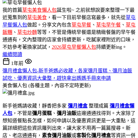
我的首篇
草屯美食懶人包
誕生啦~ 之前就想說要來整理一下最
近蒐集到的
草屯美食
，看一下目前早餐店寫最多，就先從
草屯
早餐懶人包
做起。分享文內包含
草屯早餐
、
草屯早午餐
、
草屯
飯糰
、
草屯炒麵
等等，不管是傳統早餐還是精緻餐盤的早午餐
通通有，文內整理的店家會持續更新，吃膩家裡附近的口味，
不妨參考著換家試試，
2026草屯早餐懶人包
持續更新ing。
繼續閱讀
1年前
彌月禮盒懶人包-新手爸媽必收藏，各家彌月蛋糕、彌月油飯
試吃、優惠資訊大彙整，趕快拿出媽媽手冊來申請
美食懶人包 (各種主題，內容不定時更新)
新手爸媽請收藏！靜香把多家
彌月禮盒
整理成篇
彌月禮盒懶
人包
，不管是
彌月蛋糕
、
彌月油飯
這邊通通找得到。大家除了
想知道餐點長怎樣，如何申請以及優惠資訊更是一大重點，這
篇詳細把這些資訊羅列出來，讓大家不用再一篇篇搜尋。新
店、老店通通有，
素食彌月油飯
或
客製化彌月禮盒
等資訊一併