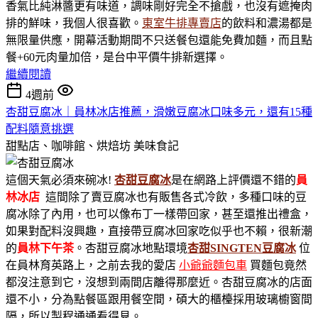
香氣比純淋醬更有味道，調味剛好完全不搶戲，也沒有遮掩肉
排的鮮味，我個人很喜歡。
東室牛排專賣店
的飲料和濃湯都是
無限量供應，開幕活動期間不只送餐包還能免費加麵，而且點
餐+60元肉量加倍，是台中平價牛排新選擇。
繼續閱讀
4週前
杏甜豆腐冰｜員林冰店推薦，滑嫩豆腐冰口味多元，還有15種
配料隨意挑選
甜點店、咖啡館、烘焙坊
美味食記
這個天氣必須來碗冰!
杏甜豆腐冰
是在網路上評價還不錯的
員
林冰店
這間除了賣豆腐冰也有販售各式冷飲，多種口味的豆
腐冰除了內用，也可以像布丁一樣帶回家，甚至還推出禮盒，
如果對配料沒興趣，直接帶豆腐冰回家吃似乎也不賴，很新潮
的
員林下午茶
。杏甜豆腐冰地點環境
杏甜SINGTEN豆腐冰
位
在員林育英路上，之前去我的愛店
小爺爺麵包車
買麵包竟然
都沒注意到它，沒想到兩間店離得那麼近。杏甜豆腐冰的店面
還不小，分為點餐區跟用餐空間，碩大的櫃檯採用玻璃櫥窗間
隔，所以製程通通看得見。