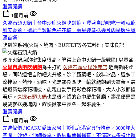
繼續閱讀
1個月前
久違石頭火鍋｜台中沙鹿火鍋吃到飽，豐盛自助吧吃一輪就飽
到天靈蓋，還能自製彩色棉花糖，壽星幾歲送幾片肉是慶生餐
廳首選!
吃到飽系列(火鍋、燒肉、BUFFET等各式料理)
美味食記
沙鹿火鍋店的密集度很高，算得上台中火鍋一級戰區! 以豐盛
火鍋
自助吧吃到飽
為主打的
久違石頭火鍋沙鹿店
近期新裝登
場，同時還把自助吧大升級。除了蔬菜吧、飲料冰品，還多了
涼拌菜、熱炒、滷味，光是熟食區吃一輪就能飽到天靈蓋。最
近還新增棉花糖機，能親自動手捲彩色棉花糖，大人小孩都搶
著玩。
久違石頭火鍋
也是很不錯的台中慶生餐廳，壽星優惠是
幾歲就送幾塊肉，趕快揪家中長輩一起來慶生。
繼續閱讀
1個月前
先進傢俱 / iCAKU愛庫家居｜彰化鹿港家具行推薦，3000坪大
空間，沙發、伸縮餐桌、收納櫃等通通有，不僅款式多樣化還