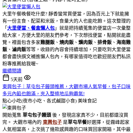
大里午餐晚餐吃什麼? 靜香蠻常買便當，因為百元上下就能擁
有一份主食、配菜和米飯，食量大的人也能吃飽。這次整理的
「
大里便當、餐盒懶人包
」就是把持續蒐集的便當店一次彙整
給大家，方便大里的朋友們參考，下次想找便當，點開就能盡
覽。裡面包含多家
雞腿飯
、
燒肉飯
、
爌肉飯
、
排骨飯
、
海南雞
飯
、
滷肉飯
等等，收錄的內容會持續增加，只要吃到大里便當
都會盡快撰文補進懶人包內，有哪家值得吃也歡迎朋友們私訊
粉專推薦給我喔~
繼續閱讀
5天前
東興包子｜草屯包子饅頭推薦，大觀市場人氣早餐，包子口味
多元內餡也飽滿，夾入整條地瓜夠霸氣!
點心小吃(夜市小吃、各式鹹甜小食)
美味食記
開始蒐集
草屯包子饅頭
後，發現店家真不少，目前都還沒買
完。 大觀市場內的
東興包子
是
草屯早餐
好選擇，從霧峰起家
人氣相當高，上次挑了幾款感興趣的口味買回家開箱，其中最