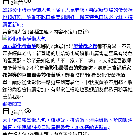
2年前
2026彰化蛋黃酥懶人包，除了人氣老店，幾家新登場的蛋黃酥
也超好吃，酥香不乾口甜度剛剛好，還有特色口味必收藏，持
續更新ing
美食懶人包 (各種主題，內容不定時更新)
2025彰化蛋黃酥
吃哪間? 說彰化是
蛋黃酥之都
都不為過，不只
眾多經典老店，新登場的烘焙坊也紛紛推出厲害甚至具有特色
的蛋黃酥。除了最知名的「不二家 / 不二坊」，大家還喜歡哪
間蛋黃酥呢? 不管是
全彰化最隱密的烘焙坊
，還是連
食尚玩家
都報導的巨無霸金莎蛋黃酥
，靜香整理出6間彰化蛋黃酥清
單，讓你從北彰化一路蒐集到南彰化，中秋蛋黃酥不用愁。收
錄的內容會持續增加，有哪家值得吃也歡迎朋友們私訊粉專推
薦給我喔~
繼續閱讀
2年前
大里便當餐盒懶人包，雞腿飯、排骨飯、海南雞飯、燒肉飯通
通有，午晚餐想換口味這邊參考，2026持續更新ing
美食懶人包 (各種主題，內容不定時更新)