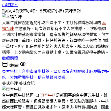
小吃店。
點心小吃(夜市小吃、各式鹹甜小食)
美味食記
大里仁愛醫院附近的小吃店還不少，主打各種鐵板料理的
幸
福ㄟ味
生意很好，每次經過都有不少人在排隊，上次晚餐想
不到吃什麼就跑來嚐嚐鮮。這家販售的餐點品項很豐富，包含
炒飯炒麵、羹麵、麵線、蚵仔煎等等，就算連吃一個禮拜也能
不重樣。但可能是內用外帶的客人都太多，所以店家出餐速度
稍慢，上次點完蠻久才有餐點上桌，如果快餓扁記得先跳過。
繼續閱讀
3週前
東室牛排｜台中南區牛排館，厚切原塊肉抓醃過比純淋醬更好
吃，大塊雞腿牛排，還有雙麵可以選!
美式料理
美味食記
台中南區牛排館再+1!
東室牛排
是新開幕的台中百元牛排，雖
然店面比較陽春，但餐點蠻讓人驚喜。當天點的雞腿排、牛排
都大塊厚實，而且口感軟嫩多汁，原塊肉排稍微抓醃過，因此