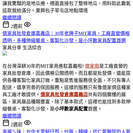
讓我驚豔的是地瓜捲，裡面直接包了整條地瓜，用料如此霸氣
這款我給滿分。東興包子草屯店地點環境
繼續閱讀
2週前
億家具批發倉庫嘉義店｜30年老牌子MIT家具，工廠直營價格
透明，多種伸縮餐桌、客製化沙發，是小坪數家具配置首選
家具分享
生活綜合
在台灣深耕30年的MIT家具進駐嘉義啦!
億家俱
是工廠直營的
家具批發倉庫，因此價格公開透明，而且都是批發價，還能提
供各種客製化家具訂做。重點是售後服務很全面，不只有專人
配送，還享完善的保固服務，這樣的服務只有像億家俱這種家
具工廠才敢提供。
億家具批發倉庫嘉義店
共有四個層樓的展
區，家具展品種類豐富，除了基本款式，這裡也能找到多款伸
縮餐桌、客製化沙發，是
小坪數家具
配置
首選。
繼續閱讀
2週前
幸福ㄟ味｜台中大里蚵仔煎、炒飯、麵線，近仁愛醫院的人氣