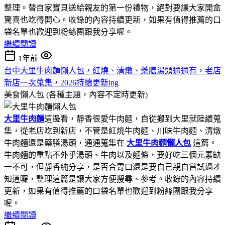
整理。替自家寶貝送給親友的第一份禮物，絕對要讓大家開盒
驚喜也吃得開心。收錄的內容持續更新，如果有值得推薦的口
袋名單也歡迎到粉絲團跟我分享喔。
繼續閱讀
1年前
台中大里牛肉麵懶人包，紅燒、清燉、藥膳湯頭通通有，老店
新店一次蒐集，2026持續更新ing
美食懶人包 (各種主題，內容不定時更新)
大里牛肉麵
這邊看，靜香很愛牛肉麵，自從搬到大里就陸續蒐
集，從老店吃到新店，不管是紅燒牛肉麵、川味牛肉麵、清燉
牛肉麵還是藥膳湯頭，通通蒐集在
大里牛肉麵懶人包
這篇。
牛肉麵的重點不外乎湯頭、牛肉以及麵條，要好吃三個元素缺
一不可，但靜香純分享，是否合胃口還是要自己親自嘗試過才
知道囉，整理這篇是讓大家方便搜尋、參考。收錄的內容持續
更新，如果有值得推薦的口袋名單也歡迎到粉絲團跟我分享
喔。
繼續閱讀