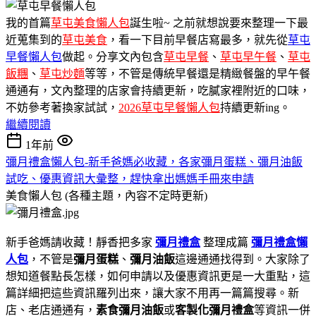
我的首篇
草屯美食懶人包
誕生啦~ 之前就想說要來整理一下最
近蒐集到的
草屯美食
，看一下目前早餐店寫最多，就先從
草屯
早餐懶人包
做起。分享文內包含
草屯早餐
、
草屯早午餐
、
草屯
飯糰
、
草屯炒麵
等等，不管是傳統早餐還是精緻餐盤的早午餐
通通有，文內整理的店家會持續更新，吃膩家裡附近的口味，
不妨參考著換家試試，
2026草屯早餐懶人包
持續更新ing。
繼續閱讀
1年前
彌月禮盒懶人包-新手爸媽必收藏，各家彌月蛋糕、彌月油飯
試吃、優惠資訊大彙整，趕快拿出媽媽手冊來申請
美食懶人包 (各種主題，內容不定時更新)
新手爸媽請收藏！靜香把多家
彌月禮盒
整理成篇
彌月禮盒懶
人包
，不管是
彌月蛋糕
、
彌月油飯
這邊通通找得到。大家除了
想知道餐點長怎樣，如何申請以及優惠資訊更是一大重點，這
篇詳細把這些資訊羅列出來，讓大家不用再一篇篇搜尋。新
店、老店通通有，
素食彌月油飯
或
客製化彌月禮盒
等資訊一併