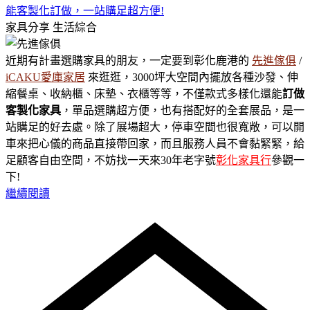
能客製化訂做，一站購足超方便!
家具分享
生活綜合
近期有計畫選購家具的朋友，一定要到彰化鹿港的
先進傢俱
/
iCAKU愛庫家居
來逛逛，3000坪大空間內擺放各種沙發、伸
縮餐桌、收納櫃、床墊、衣櫃等等，不僅款式多樣化還能
訂做
客製化家具
，單品選購超方便，也有搭配好的全套展品，是一
站購足的好去處。除了展場超大，停車空間也很寬敞，可以開
車來把心儀的商品直接帶回家，而且服務人員不會黏緊緊，給
足顧客自由空間，不妨找一天來30年老字號
彰化家具行
參觀一
下!
繼續閱讀