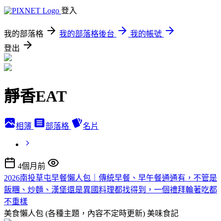
登入
我的部落格
我的部落格後台
我的帳號
登出
靜香EAT
相簿
部落格
名片
4個月前
2026南投草屯早餐懶人包｜傳統早餐、早午餐通通有，不管是
飯糰、炒麵、漢堡還是異國料理都找得到，一個禮拜輪著吃都
不重樣
美食懶人包 (各種主題，內容不定時更新)
美味食記