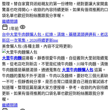
整理。替自家寶貝送給親友的第一份禮物，絕對要讓大家開盒
驚喜也吃得開心。收錄的內容持續更新，如果有值得推薦的口
袋名單也歡迎到粉絲團跟我分享喔。
繼續閱讀
1年前
台中大里牛肉麵懶人包，紅燒、清燉、藥膳湯頭通通有，老店
新店一次蒐集，2026持續更新ing
美食懶人包 (各種主題，內容不定時更新)
大里牛肉麵
這邊看，靜香很愛牛肉麵，自從搬到大里就陸續蒐
集，從老店吃到新店，不管是紅燒牛肉麵、川味牛肉麵、清燉
牛肉麵還是藥膳湯頭，通通蒐集在
大里牛肉麵懶人包
這篇。
牛肉麵的重點不外乎湯頭、牛肉以及麵條，要好吃三個元素缺
一不可，但靜香純分享，是否合胃口還是要自己親自嘗試過才
知道囉，整理這篇是讓大家方便搜尋、參考。收錄的內容持續
更新，如果有值得推薦的口袋名單也歡迎到粉絲團跟我分享
喔。
繼續閱讀