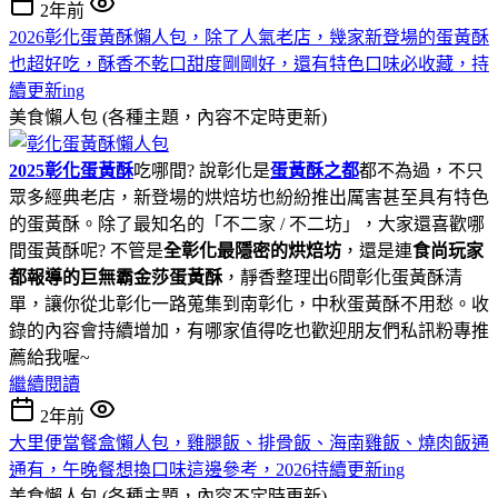
2年前
2026彰化蛋黃酥懶人包，除了人氣老店，幾家新登場的蛋黃酥
也超好吃，酥香不乾口甜度剛剛好，還有特色口味必收藏，持
續更新ing
美食懶人包 (各種主題，內容不定時更新)
2025彰化蛋黃酥
吃哪間? 說彰化是
蛋黃酥之都
都不為過，不只
眾多經典老店，新登場的烘焙坊也紛紛推出厲害甚至具有特色
的蛋黃酥。除了最知名的「不二家 / 不二坊」，大家還喜歡哪
間蛋黃酥呢? 不管是
全彰化最隱密的烘焙坊
，還是連
食尚玩家
都報導的巨無霸金莎蛋黃酥
，靜香整理出6間彰化蛋黃酥清
單，讓你從北彰化一路蒐集到南彰化，中秋蛋黃酥不用愁。收
錄的內容會持續增加，有哪家值得吃也歡迎朋友們私訊粉專推
薦給我喔~
繼續閱讀
2年前
大里便當餐盒懶人包，雞腿飯、排骨飯、海南雞飯、燒肉飯通
通有，午晚餐想換口味這邊參考，2026持續更新ing
美食懶人包 (各種主題，內容不定時更新)