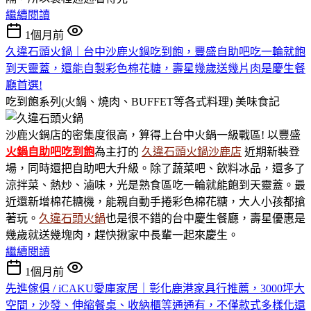
繼續閱讀
1個月前
久違石頭火鍋｜台中沙鹿火鍋吃到飽，豐盛自助吧吃一輪就飽
到天靈蓋，還能自製彩色棉花糖，壽星幾歲送幾片肉是慶生餐
廳首選!
吃到飽系列(火鍋、燒肉、BUFFET等各式料理)
美味食記
沙鹿火鍋店的密集度很高，算得上台中火鍋一級戰區! 以豐盛
火鍋
自助吧吃到飽
為主打的
久違石頭火鍋沙鹿店
近期新裝登
場，同時還把自助吧大升級。除了蔬菜吧、飲料冰品，還多了
涼拌菜、熱炒、滷味，光是熟食區吃一輪就能飽到天靈蓋。最
近還新增棉花糖機，能親自動手捲彩色棉花糖，大人小孩都搶
著玩。
久違石頭火鍋
也是很不錯的台中慶生餐廳，壽星優惠是
幾歲就送幾塊肉，趕快揪家中長輩一起來慶生。
繼續閱讀
1個月前
先進傢俱 / iCAKU愛庫家居｜彰化鹿港家具行推薦，3000坪大
空間，沙發、伸縮餐桌、收納櫃等通通有，不僅款式多樣化還