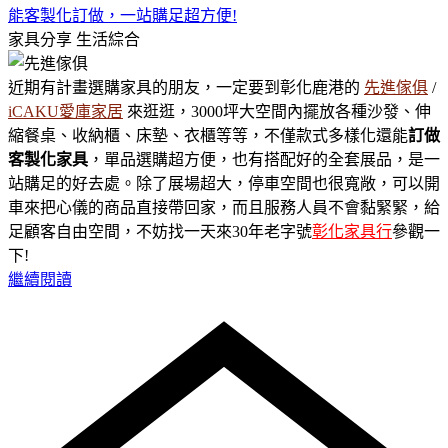
能客製化訂做，一站購足超方便!
家具分享
生活綜合
近期有計畫選購家具的朋友，一定要到彰化鹿港的
先進傢俱
/
iCAKU愛庫家居
來逛逛，3000坪大空間內擺放各種沙發、伸
縮餐桌、收納櫃、床墊、衣櫃等等，不僅款式多樣化還能
訂做
客製化家具
，單品選購超方便，也有搭配好的全套展品，是一
站購足的好去處。除了展場超大，停車空間也很寬敞，可以開
車來把心儀的商品直接帶回家，而且服務人員不會黏緊緊，給
足顧客自由空間，不妨找一天來30年老字號
彰化家具行
參觀一
下!
繼續閱讀