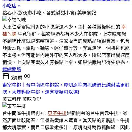
小吃店。
點心小吃(夜市小吃、各式鹹甜小食)
美味食記
大里仁愛醫院附近的小吃店還不少，主打各種鐵板料理的
幸
福ㄟ味
生意很好，每次經過都有不少人在排隊，上次晚餐想
不到吃什麼就跑來嚐嚐鮮。這家販售的餐點品項很豐富，包含
炒飯炒麵、羹麵、麵線、蚵仔煎等等，就算連吃一個禮拜也能
不重樣。但可能是內用外帶的客人都太多，所以店家出餐速度
稍慢，上次點完蠻久才有餐點上桌，如果快餓扁記得先跳過。
繼續閱讀
3週前
東室牛排｜台中南區牛排館，厚切原塊肉抓醃過比純淋醬更好
吃，大塊雞腿牛排，還有雙麵可以選!
美式料理
美味食記
台中南區牛排館再+1!
東室牛排
是新開幕的台中百元牛排，雖
然店面比較陽春，但餐點蠻讓人驚喜。當天點的雞腿排、牛排
都大塊厚實，而且口感軟嫩多汁，原塊肉排稍微抓醃過，因此