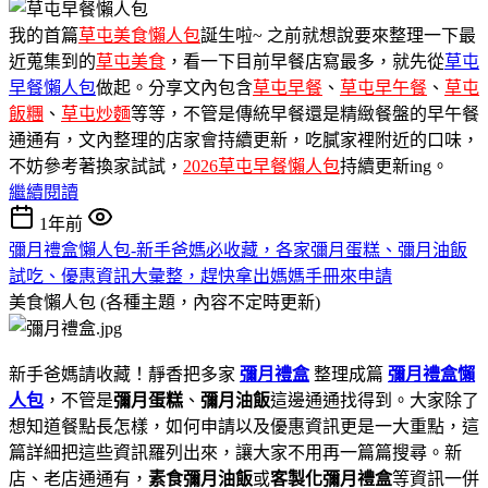
我的首篇
草屯美食懶人包
誕生啦~ 之前就想說要來整理一下最
近蒐集到的
草屯美食
，看一下目前早餐店寫最多，就先從
草屯
早餐懶人包
做起。分享文內包含
草屯早餐
、
草屯早午餐
、
草屯
飯糰
、
草屯炒麵
等等，不管是傳統早餐還是精緻餐盤的早午餐
通通有，文內整理的店家會持續更新，吃膩家裡附近的口味，
不妨參考著換家試試，
2026草屯早餐懶人包
持續更新ing。
繼續閱讀
1年前
彌月禮盒懶人包-新手爸媽必收藏，各家彌月蛋糕、彌月油飯
試吃、優惠資訊大彙整，趕快拿出媽媽手冊來申請
美食懶人包 (各種主題，內容不定時更新)
新手爸媽請收藏！靜香把多家
彌月禮盒
整理成篇
彌月禮盒懶
人包
，不管是
彌月蛋糕
、
彌月油飯
這邊通通找得到。大家除了
想知道餐點長怎樣，如何申請以及優惠資訊更是一大重點，這
篇詳細把這些資訊羅列出來，讓大家不用再一篇篇搜尋。新
店、老店通通有，
素食彌月油飯
或
客製化彌月禮盒
等資訊一併