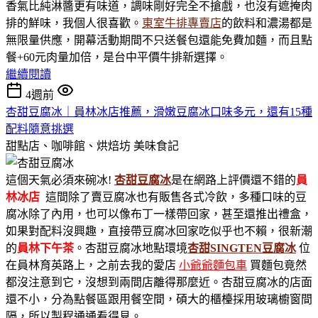
香氣比純淋醬更有味道，調味剛好完全不搶戲，也沒有遮掩肉
排的鮮味，我個人很喜歡。
東室牛排專賣店
的飲料和濃湯都是
無限量供應，開幕活動期間不只送餐包還能免費加麵，而且點
餐+60元肉量加倍，是台中平價牛排新選擇。
繼續閱讀
4週前
杏甜豆腐冰｜員林冰店推薦，滑嫩豆腐冰口味多元，還有15種
配料隨意挑選
甜點店、咖啡館、烘焙坊
美味食記
這個天氣必須來碗冰!
杏甜豆腐冰
是在網路上評價還不錯的
員
林冰店
這間除了賣豆腐冰也有販售各式冷飲，多種口味的豆
腐冰除了內用，也可以像布丁一樣帶回家，甚至還推出禮盒，
如果對配料沒興趣，直接帶豆腐冰回家吃似乎也不賴，很新潮
的
員林下午茶
。杏甜豆腐冰地點環境
杏甜SINGTEN豆腐冰
位
在員林育英路上，之前去我的愛店
小爺爺麵包車
買麵包竟然
都沒注意到它，沒想到兩間店離得那麼近。杏甜豆腐冰的店面
還不小，分為點餐區跟用餐空間，碩大的櫃檯採用玻璃櫥窗間
隔，所以製程通通看得見。