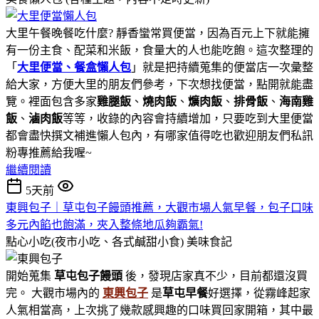
大里午餐晚餐吃什麼? 靜香蠻常買便當，因為百元上下就能擁
有一份主食、配菜和米飯，食量大的人也能吃飽。這次整理的
「
大里便當、餐盒懶人包
」就是把持續蒐集的便當店一次彙整
給大家，方便大里的朋友們參考，下次想找便當，點開就能盡
覽。裡面包含多家
雞腿飯
、
燒肉飯
、
爌肉飯
、
排骨飯
、
海南雞
飯
、
滷肉飯
等等，收錄的內容會持續增加，只要吃到大里便當
都會盡快撰文補進懶人包內，有哪家值得吃也歡迎朋友們私訊
粉專推薦給我喔~
繼續閱讀
5天前
東興包子｜草屯包子饅頭推薦，大觀市場人氣早餐，包子口味
多元內餡也飽滿，夾入整條地瓜夠霸氣!
點心小吃(夜市小吃、各式鹹甜小食)
美味食記
開始蒐集
草屯包子饅頭
後，發現店家真不少，目前都還沒買
完。 大觀市場內的
東興包子
是
草屯早餐
好選擇，從霧峰起家
人氣相當高，上次挑了幾款感興趣的口味買回家開箱，其中最