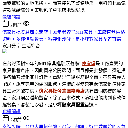
讓我驚豔的是地瓜捲，裡面直接包了整條地瓜，用料如此霸氣
這款我給滿分。東興包子草屯店地點環境
繼續閱讀
2週前
億家具批發倉庫嘉義店｜30年老牌子MIT家具，工廠直營價格
透明，多種伸縮餐桌、客製化沙發，是小坪數家具配置首選
家具分享
生活綜合
在台灣深耕30年的MIT家具進駐嘉義啦!
億家俱
是工廠直營的
家具批發倉庫，因此價格公開透明，而且都是批發價，還能提
供各種客製化家具訂做。重點是售後服務很全面，不只有專人
配送，還享完善的保固服務，這樣的服務只有像億家俱這種家
具工廠才敢提供。
億家具批發倉庫嘉義店
共有四個層樓的展
區，家具展品種類豐富，除了基本款式，這裡也能找到多款伸
縮餐桌、客製化沙發，是
小坪數家具
配置
首選。
繼續閱讀
2週前
幸福ㄟ味｜台中大里蚵仔煎、炒飯、麵線，近仁愛醫院的人氣