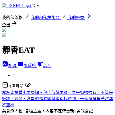
登入
我的部落格
我的部落格後台
我的帳號
登出
靜香EAT
相簿
部落格
名片
4個月前
2026南投草屯早餐懶人包｜傳統早餐、早午餐通通有，不管是
飯糰、炒麵、漢堡還是異國料理都找得到，一個禮拜輪著吃都
不重樣
美食懶人包 (各種主題，內容不定時更新)
美味食記