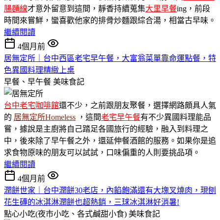
腸麵線
才意外留意到這間，靜香持續蒐集
大里早餐
ing，前段
時間來嘗鮮，蠻喜歡他家的排骨炒麵跟綜合湯，相當古早味。
繼續閱讀
4個月前
居無定所｜台中西區老宅早午餐，大富翁菜單靠命運點餐，特
色異國料理精緻上桌
早餐、早午餐
美味食記
台中老宅咖啡館
還不少，之前跟朋友聚餐，選擇網路頗具人氣
的
居無定所Homeless
，這間
老宅早午餐
有不少異國料理能品
嘗，據說是主廚將自己踏足各國旅行的經驗，融入到料理之
中，後來除了早午餐之外，還延伸餐酒館的服務。如果你是追
求食物原味的朋友可以試試，口味偏重的人則要挑品項。
繼續閱讀
4個月前
潤餅世家｜台中潤餅30老店，內餡飽滿還有大塊叉燒肉，現刨
花生磚的冰淇淋潤餅也超熱銷，三球冰淇淋好消暑!
點心小吃(夜市小吃、各式鹹甜小食)
美味食記