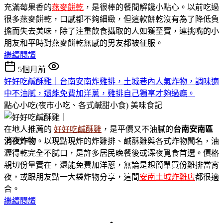
充滿莓果香的
燕麥餅乾
，是很棒的餐間解饞小點心。以前吃過
很多燕麥餅乾，口感都不夠細緻，但這款餅乾沒有為了降低負
擔而失去美味，除了注重飲食攝取的人如獲至寶，連挑嘴的小
朋友和平時對燕麥餅乾無感的男友都被征服。
繼續閱讀
5個月前
好好吃鹹酥雞｜台南安南炸雞排，土城巷內人氣炸物，調味適
中不油膩，還能免費加洋蔥，雞排自己獨享才夠過癮。
點心小吃(夜市小吃、各式鹹甜小食)
美味食記
在地人推薦的
好好吃鹹酥雞
，是平價又不油膩的
台南安南區
消夜炸物
。以現點現炸的炸雞排、鹹酥雞與各式炸物聞名，油
瀝得乾完全不膩口，是許多居民晚餐後或深夜覓食首選。價格
親切份量實在，還能免費加洋蔥，無論是想簡單買份雞排當宵
夜，或跟朋友點一大袋炸物分享，這間
安南土城炸雞店
都很適
合。
繼續閱讀