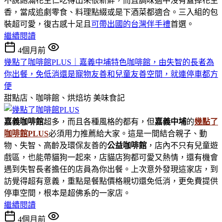
不說飽滿花生仁吃得出來很新鮮，而且調味適中沒有蓋掉花生
香，當成追劇零食、料理點綴或是下酒菜都適合。三入組的包
裝超可愛，復古感十足且
可帶出國的台灣伴手禮
首選。
繼續閱讀
4個月前
幾點了咖啡館PLUS｜嘉義中埔特色咖啡館，由失智的長者為
你出餐，免低消還是寵物友善和兒童友善空間，就連停車都方
便
甜點店、咖啡館、烘焙坊
美味食記
嘉義咖啡館
超多，而且各種風格的都有，但
嘉義中埔
的
幾點了
咖啡館PLUS
必須用力推薦給大家。這是一間結合親子、動
物、失智、高齡及環保友善的
公益咖啡館
，店內不只有兒童遊
戲區，也能帶貓狗一起來，店貓店狗都可愛又熱情，還有機會
遇到失智長者擔任的店員為你出餐。上次意外發現這家店，到
訪覺得超有意義，重點是餐點價格親切還免低消，更免費提供
停車空間，根本是超佛系的一家店。
繼續閱讀
4個月前