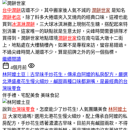
台中潤餅
店還不少，其中搬家後人氣不減的
潤餅世家
是知名
潤餅老店
，除了料多大捲還夾入叉燒肉的經典口味，這裡也能
買到
冰淇淋潤餅
，三大球冰淇淋撒上現刨花生糖，搭配起來特
別消暑。這家唯一的缺點就是生意太好，尖峰時間需要排隊才
買得到。潤餅世家地點環境
潤餅世家
位在南屯區大墩十二街
上，地點處在大樓騎樓內，如果不是專程來訪，蠻容易錯過。
不過尖峰時間人潮還不少，算是招牌之外的另一個指標。
繼續閱讀
4個月前
林阿嬤土豆｜古早味手炒花生，傳承自阿嬤的私房配方，嚴選
北港盛產花生慢火細炒，鹹甜兩種口味都涮嘴，是最經典的台
灣味零食
伴手禮、宅配美食
美味食記
說到
台灣味零食
，怎麼能少了炒花生! 人氣團購美食
林阿嬤土
豆
大家吃過嗎? 選用北港花生慢火細炒，配上傳承自阿嬤的私
房配方，手炒花生透著濃濃古早味。目前共有鹹甜兩款，不得