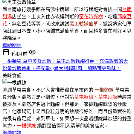
到台南旅行幾乎都在高溫中度過，所以行程絕對會排一間
台南
甜湯
店坐坐。上次入住赤崁樓附近的
窗花時光樹
，吃過
邱家豆
花
、無名豆花等等，就改來試試
黑工號嫩仙草
。據說這家仙草
店紅到日本去，小小店鋪充滿仙草香，而且料多實在剛好可以
將降溫。
繼續閱讀
4個月前
一根麵線 草屯美食炒飯｜草屯炒飯麵線推薦，充滿鍋氣的大
份量炒飯首推，搭配軟Q滷大腸超新奇，加點辣更夠味。
美味食記
聊到草屯美食，不少人會推薦藏在早市內的
一根麵線
草屯美
食炒飯。雖然只是小攤位，但討論
草屯麵線
、
草屯炒飯
時經常
被提及。雖然店名冠上麵線，但卻是一家被麵線耽誤的炒飯
店，他家鍋氣十足且粒粒分明的炒飯很好吃，而且份量實在吃
完很有飽足感。來到草屯，如果想一次品嚐麵線與炒飯的雙重
魅力，
一根麵線
絕對是值得列入清單的美食店家。
繼續閱讀