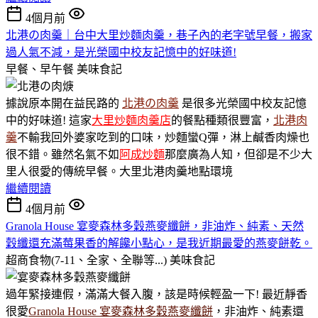
4個月前
北港の肉羹｜台中大里炒麵肉羹，巷子內的老字號早餐，搬家
過人氣不減，是光榮國中校友記憶中的好味道!
早餐、早午餐
美味食記
據說原本開在益民路的
北港の肉羹
是很多光榮國中校友記憶
中的好味道! 這家
大里炒麵肉羹店
的餐點種類很豐富，
北港肉
羹
不輸我回外婆家吃到的口味，炒麵蠻Q彈，淋上鹹香肉燥也
很不錯。雖然名氣不如
阿成炒麵
那麼廣為人知，但卻是不少大
里人很愛的傳統早餐。大里北港肉羹地點環境
繼續閱讀
4個月前
Granola House 宴麥森林多穀燕麥纖餅，非油炸、純素、天然
穀纖還充滿莓果香的解饞小點心，是我近期最愛的燕麥餅乾。
超商食物(7-11、全家、全聯等...)
美味食記
過年緊接連假，滿滿大餐入腹，該是時候輕盈一下! 最近靜香
很愛
Granola House 宴麥森林多穀燕麥纖餅
，非油炸、純素還