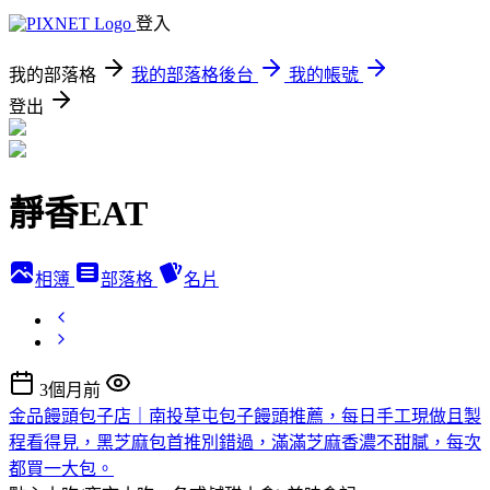
登入
我的部落格
我的部落格後台
我的帳號
登出
靜香EAT
相簿
部落格
名片
3個月前
金品饅頭包子店｜南投草屯包子饅頭推薦，每日手工現做且製
程看得見，黑芝麻包首推別錯過，滿滿芝麻香濃不甜膩，每次
都買一大包。