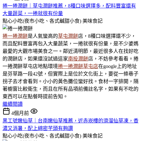
捲一捲潤餅｜草屯潤餅推薦，8種口味選擇多，配料豐富還有
大量蔬菜，一捲就很有份量
點心小吃(夜市小吃、各式鹹甜小食)
美味食記
捲一捲潤餅
是人氣蠻高的
草屯潤餅
店，8種口味選擇還不少，
而且配料豐富再包入大量蔬菜，一捲就很有份量，是不少婆媽
最愛的大觀市場美食之一。鄰近清明節，最近很多人在找好吃
的潤餅店，如果還沒試過這家
南投潤餅
店，不妨參考看看。捲
一捲潤餅草屯店地點環境
捲一捲潤餅草屯店
在google上的地址
是芬草路一段42號，但實際上是位於文化街上，要從一條巷子
拐子去才會看到。小小的黃色攤位蠻好找。食材一字排開，隔
著櫥窗比較衛生，而且在所有品項前備註名字，如果有不吃的
東西可以在點餐時提前告知。
繼續閱讀
4個月前
黑工號嫩仙草｜台南嫩仙草推薦，近赤崁樓的滑溜仙草凍，香
濃又消暑，配上綿密芋頭有夠讚
點心小吃(夜市小吃、各式鹹甜小食)
美味食記