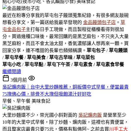
點心小吃(夜市小吃、各式鹹甜小食)
美味食記
最近在粉專分享我的草屯包子饅頭蒐集紀錄，有很多網友敲碗
想看分享文，第一篇送給我最早發現的
金品饅頭包子店
。
草
屯金品包子
主打每日手工現做，而且製程從櫃檯看得到很加
分。買過幾種口味後，最常回購的是黑芝麻包，不只夾入大量
黑芝麻粉，而且不會太油太甜，香氣濃郁讓人想再來一顆。買
回家分享，連不嗜甜的長輩也頻頻稱讚。
草屯包子
/
草屯饅頭
/
草屯早餐
/
草屯美食
/
草屯古早味 / 草屯菜包
草屯小吃
/
草屯早點
/
草屯下午茶 / 草屯素食 / 草屯素食早餐
繼續閱讀
3個月前
吳記爌肉飯｜台中大里炒麵推薦，銅板價中式早餐，便當最貴
75塊佛心價，排骨不大塊但吸飽湯汁好好吃
早餐、早午餐
美味食記
大里炒麵還不少，崇光國小斜對面的
吳記爌肉飯
是營業至少
10年的大里中式早餐，除了炒麵、爌肉飯，這裡也有賣便當，
而且整家店最貴只要75元，價格有點佛阿~ 之前去買
川手工大