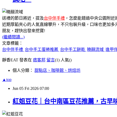
送禮的節日將近，提及
台中伴手禮
，怎麼能錯過中央公園附近
近期厚餡夾心的人氣直線攀升，不只包裝升級，口味也更加多
朋友，趕快出發來挖寶!
(繼續閱讀...)
文章標籤：
台中伴手禮
台中手工蛋捲推薦
台中手工餅乾
曉翮流域
逢甲
靜香EAT 發表在
痞客邦
留言
(1)
人氣(
)
個人分類：
甜點店、咖啡館、烘焙坊
▲top
Jun
05
Fri
2026
07:00
紅姐豆花｜台中南區豆花推薦，古早