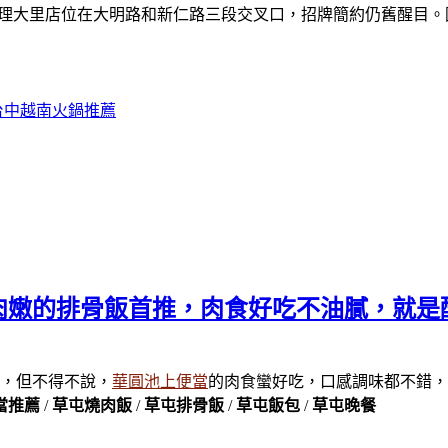
料理大里店位在大明路和新仁路三段交叉口，招牌簡約仍舊醒目
台中越南火鍋推薦
肉嫩的排骨飯首推，肉食好吃不油膩，就是
，但不得不說，
華圓池上便當
的肉食蠻好吃，口感調味都不錯，
當推薦
/
草屯燒肉飯
/
草屯排骨飯
/
草屯飯包
/
草屯晚餐