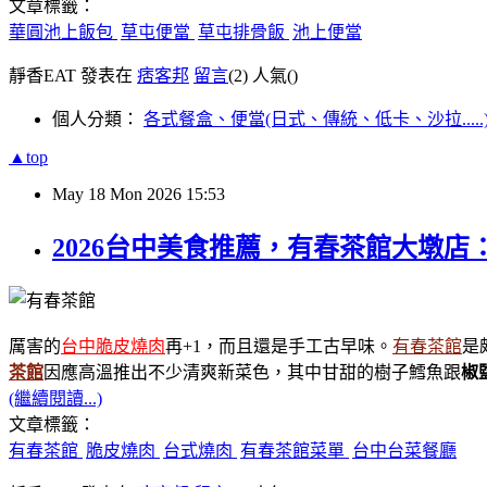
文章標籤：
華圓池上飯包
草屯便當
草屯排骨飯
池上便當
靜香EAT 發表在
痞客邦
留言
(2)
人氣(
)
個人分類：
各式餐盒、便當(日式、傳統、低卡、沙拉.....
▲top
May
18
Mon
2026
15:53
2026台中美食推薦，有春茶館大墩
厲害的
台中脆皮燒肉
再+1，而且還是手工古早味。
有春茶館
是
茶館
因應高溫推出不少清爽新菜色，其中甘甜的樹子鱈魚跟
椒
(繼續閱讀...)
文章標籤：
有春茶館
脆皮燒肉
台式燒肉
有春茶館菜單
台中台菜餐廳