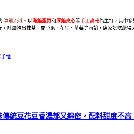
的
曉翮流域
。以
滿餡蛋捲
和
厚餡夾心
等
手工餅乾
為主打，其中多
元，陸續推出抹茶、開心果、花生、草莓等內餡，店家試吃給得
伴手禮
味傳統豆花豆香濃郁又綿密，配料甜度不高