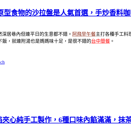
滿滿原型食物的沙拉盤是人氣首選，手炒香料
然深居巷內但連平日的生意都不錯。
阿飛早午餐
主打各種手工料
下飯，就連附湯也是媽媽味十足，是很不錯的
台中簡餐
。
ch
餡夾心純手工製作，6種口味內餡滿滿，抹