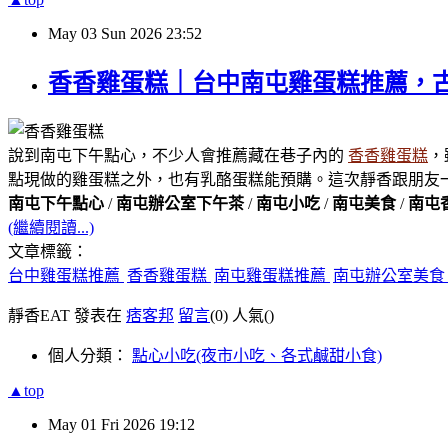
May
03
Sun
2026
23:52
香香雞蛋糕｜台中南屯雞蛋糕推薦，古
說到南屯下午點心，不少人會推薦藏在巷子內的
香香雞蛋糕
，
點現做的雞蛋糕之外，也有乳酪蛋糕能預購。這次靜香跟朋友
南屯下午點心
/
南屯辦公室下午茶
/
南屯小吃
/
南屯美食
/
南屯
(繼續閱讀...)
文章標籤：
台中雞蛋糕推薦
香香雞蛋糕
南屯雞蛋糕推薦
南屯辦公室美
靜香EAT 發表在
痞客邦
留言
(0)
人氣(
)
個人分類：
點心小吃(夜市小吃、各式鹹甜小食)
▲top
May
01
Fri
2026
19:12