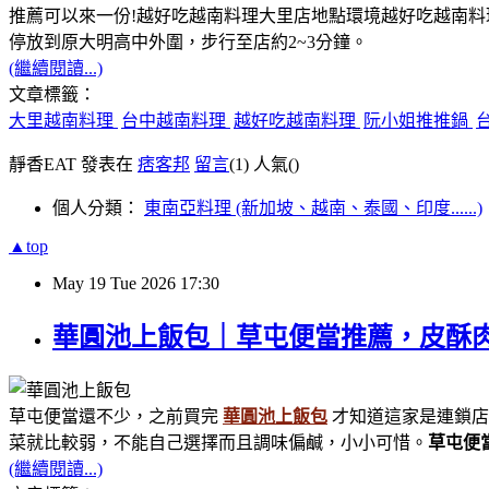
推薦可以來一份!越好吃越南料理大里店地點環境越好吃越南
停放到原大明高中外圍，步行至店約2~3分鐘。
(繼續閱讀...)
文章標籤：
大里越南料理
台中越南料理
越好吃越南料理
阮小姐推推鍋
靜香EAT 發表在
痞客邦
留言
(1)
人氣(
)
個人分類：
東南亞料理 (新加坡、越南、泰國、印度......)
▲top
May
19
Tue
2026
17:30
華圓池上飯包｜草屯便當推薦，皮酥
草屯便當還不少，之前買完
華圓池上飯包
才知道這家是連鎖店
菜就比較弱，不能自己選擇而且調味偏鹹，小小可惜。
草屯便
(繼續閱讀...)