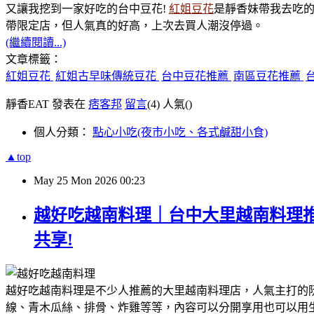
又讓我挖到一家好吃的台中豆花!
紅姐豆花
是靜香妹帶我去吃
帶限定店，但人氣真的好高，上次去買人潮沒停過。
(繼續閱讀...)
文章標籤：
紅姐豆花
紅姐古早味傳統豆花
台中豆花推薦
南區豆花推薦
靜香EAT 發表在
痞客邦
留言
(4)
人氣(
)
個人分類：
點心小吃(夜市小吃、各式鹹甜小食)
▲top
May
25
Mon
2026
00:23
越好吃越南料理｜台中大里越南料理
共享!
越好吃越南料理是不少人推薦的大里越南料理店，人氣主打的
線、青木瓜絲、排骨、炸雞等等，內容可以分開享用也可以用