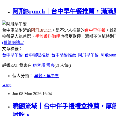
阿飛Brunch｜台中早午餐推薦，
台中車站附近的
阿飛Brunch
，是不少人推薦的
台中早午餐
，雖
拉盤是人氣首選，
手炒香料咖哩
也很受歡迎，濃郁不油膩特別
(繼續閱讀...)
文章標籤：
台中早午餐
台中咖哩推薦
台中簡餐推薦
阿飛早午餐
阿飛brun
靜香EAT 發表在
痞客邦
留言
(2)
人氣(
)
個人分類：
早餐、早午餐
▲top
Jun
08
Mon
2026
16:04
曉翮流域｜台中伴手禮禮盒推薦，厚
試吃。