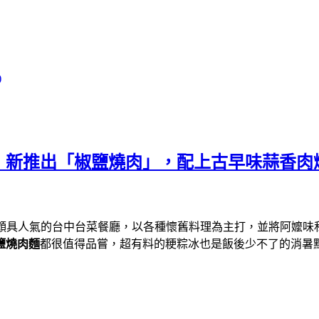
)
店：新推出「椒鹽燒肉」，配上古早味蒜香
頗具人氣的台中台菜餐廳，以各種懷舊料理為主打，並將阿嬤味
鹽燒肉麵
都很值得品嘗，超有料的粳粽冰也是飯後少不了的消暑