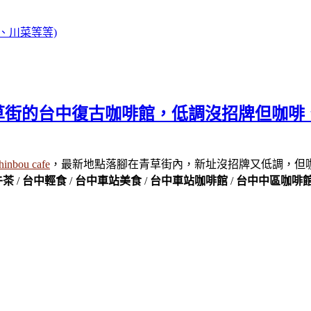
、川菜等等)
fe｜藏在青草街的台中復古咖啡館，低調沒招牌
nbou cafe
，最新地點落腳在青草街內，新址沒招牌又低調，但
午茶
/
台中輕食
/
台中車站美食
/
台中車站咖啡館
/
台中中區咖啡