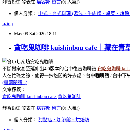
靜香EAT 發表在
痞客邦
留言
(0)
人氣(
)
個人分類：
中式、台式料理 (湯包、牛肉麵、桌菜、烤鴨
▲top
May
09
Sat
2026
18:11
貪吃鬼咖啡 kuishinbou ca
不斷搬家甚至延伸出4.0版本的台中復古咖啡館
貪吃鬼咖啡 kuishi
人在忙碌之餘，偷得一抹悠閒的好去處。
台中咖啡館
/
台中下
(繼續閱讀...)
文章標籤：
貪吃鬼咖啡 kuishinbou cafe
貪吃鬼咖啡
靜香EAT 發表在
痞客邦
留言
(0)
人氣(
)
個人分類：
甜點店、咖啡館、烘焙坊
▲top