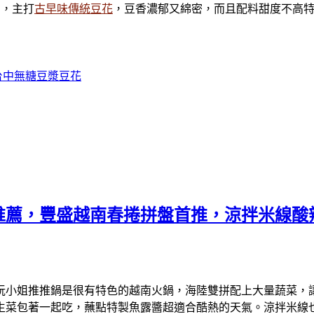
的，主打
古早味傳統豆花
，豆香濃郁又綿密，而且配料甜度不高
台中無糖豆漿豆花
推薦，豐盛越南春捲拼盤首推，涼拌米線酸
阮小姐推推鍋是很有特色的越南火鍋，海陸雙拼配上大量蔬菜，
生菜包著一起吃，蘸點特製魚露醬超適合酷熱的天氣。涼拌米線