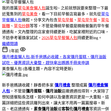
我的首篇
草屯美食懶人包
誕生啦~ 之前就想說要來整理一下最
近蒐集到的
草屯美食
，看一下目前早餐店寫最多，就先從
草屯
早餐懶人包
做起。分享文內包含
草屯早餐
、
草屯早午餐
、
草屯
飯糰
、
草屯炒麵
等等，不管是傳統早餐還是精緻餐盤的早午餐
通通有，文內整理的店家會持續更新，吃膩家裡附近的口味，
不妨參考著換家試試，
2026草屯早餐懶人包
持續更新ing。
繼續閱讀
1年前
彌月禮盒懶人包-新手爸媽必收藏，各家彌月蛋糕、彌月油飯
試吃、優惠資訊大彙整，趕快拿出媽媽手冊來申請
美食懶人包 (各種主題，內容不定時更新)
新手爸媽請收藏！靜香把多家
彌月禮盒
整理成篇
彌月禮盒懶
人包
，不管是
彌月蛋糕
、
彌月油飯
這邊通通找得到。大家除了
想知道餐點長怎樣，如何申請以及優惠資訊更是一大重點，這
篇詳細把這些資訊羅列出來，讓大家不用再一篇篇搜尋。新
店、老店通通有，
素食彌月油飯
或
客製化彌月禮盒
等資訊一併