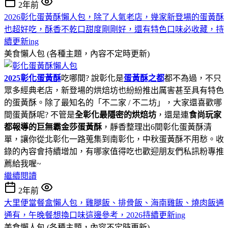
2年前
2026彰化蛋黃酥懶人包，除了人氣老店，幾家新登場的蛋黃酥
也超好吃，酥香不乾口甜度剛剛好，還有特色口味必收藏，持
續更新ing
美食懶人包 (各種主題，內容不定時更新)
2025彰化蛋黃酥
吃哪間? 說彰化是
蛋黃酥之都
都不為過，不只
眾多經典老店，新登場的烘焙坊也紛紛推出厲害甚至具有特色
的蛋黃酥。除了最知名的「不二家 / 不二坊」，大家還喜歡哪
間蛋黃酥呢? 不管是
全彰化最隱密的烘焙坊
，還是連
食尚玩家
都報導的巨無霸金莎蛋黃酥
，靜香整理出6間彰化蛋黃酥清
單，讓你從北彰化一路蒐集到南彰化，中秋蛋黃酥不用愁。收
錄的內容會持續增加，有哪家值得吃也歡迎朋友們私訊粉專推
薦給我喔~
繼續閱讀
2年前
大里便當餐盒懶人包，雞腿飯、排骨飯、海南雞飯、燒肉飯通
通有，午晚餐想換口味這邊參考，2026持續更新ing
美食懶人包 (各種主題，內容不定時更新)