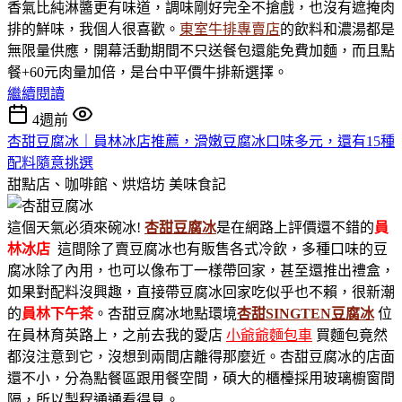
香氣比純淋醬更有味道，調味剛好完全不搶戲，也沒有遮掩肉
排的鮮味，我個人很喜歡。
東室牛排專賣店
的飲料和濃湯都是
無限量供應，開幕活動期間不只送餐包還能免費加麵，而且點
餐+60元肉量加倍，是台中平價牛排新選擇。
繼續閱讀
4週前
杏甜豆腐冰｜員林冰店推薦，滑嫩豆腐冰口味多元，還有15種
配料隨意挑選
甜點店、咖啡館、烘焙坊
美味食記
這個天氣必須來碗冰!
杏甜豆腐冰
是在網路上評價還不錯的
員
林冰店
這間除了賣豆腐冰也有販售各式冷飲，多種口味的豆
腐冰除了內用，也可以像布丁一樣帶回家，甚至還推出禮盒，
如果對配料沒興趣，直接帶豆腐冰回家吃似乎也不賴，很新潮
的
員林下午茶
。杏甜豆腐冰地點環境
杏甜SINGTEN豆腐冰
位
在員林育英路上，之前去我的愛店
小爺爺麵包車
買麵包竟然
都沒注意到它，沒想到兩間店離得那麼近。杏甜豆腐冰的店面
還不小，分為點餐區跟用餐空間，碩大的櫃檯採用玻璃櫥窗間
隔，所以製程通通看得見。