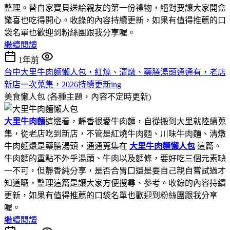
整理。替自家寶貝送給親友的第一份禮物，絕對要讓大家開盒
驚喜也吃得開心。收錄的內容持續更新，如果有值得推薦的口
袋名單也歡迎到粉絲團跟我分享喔。
繼續閱讀
1年前
台中大里牛肉麵懶人包，紅燒、清燉、藥膳湯頭通通有，老店
新店一次蒐集，2026持續更新ing
美食懶人包 (各種主題，內容不定時更新)
大里牛肉麵
這邊看，靜香很愛牛肉麵，自從搬到大里就陸續蒐
集，從老店吃到新店，不管是紅燒牛肉麵、川味牛肉麵、清燉
牛肉麵還是藥膳湯頭，通通蒐集在
大里牛肉麵懶人包
這篇。
牛肉麵的重點不外乎湯頭、牛肉以及麵條，要好吃三個元素缺
一不可，但靜香純分享，是否合胃口還是要自己親自嘗試過才
知道囉，整理這篇是讓大家方便搜尋、參考。收錄的內容持續
更新，如果有值得推薦的口袋名單也歡迎到粉絲團跟我分享
喔。
繼續閱讀