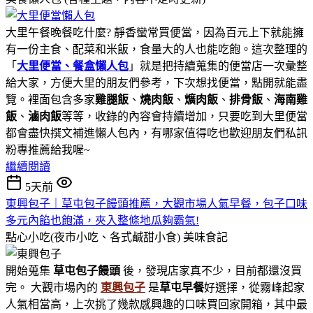
大里午餐晚餐吃什麼? 靜香蠻常買便當，因為百元上下就能擁
有一份主食、配菜和米飯，食量大的人也能吃飽。這次整理的
「
大里便當、餐盒懶人包
」就是把持續蒐集的便當店一次彙整
給大家，方便大里的朋友們參考，下次想找便當，點開就能盡
覽。裡面包含多家
雞腿飯
、
燒肉飯
、
爌肉飯
、
排骨飯
、
海南雞
飯
、
滷肉飯
等等，收錄的內容會持續增加，只要吃到大里便當
都會盡快撰文補進懶人包內，有哪家值得吃也歡迎朋友們私訊
粉專推薦給我喔~
繼續閱讀
5天前
東興包子｜草屯包子饅頭推薦，大觀市場人氣早餐，包子口味
多元內餡也飽滿，夾入整條地瓜夠霸氣!
點心小吃(夜市小吃、各式鹹甜小食)
美味食記
開始蒐集
草屯包子饅頭
後，發現店家真不少，目前都還沒買
完。 大觀市場內的
東興包子
是
草屯早餐
好選擇，從霧峰起家
人氣相當高，上次挑了幾款感興趣的口味買回家開箱，其中最