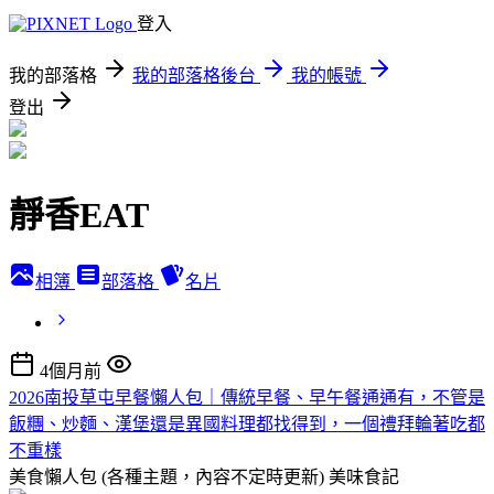
登入
我的部落格
我的部落格後台
我的帳號
登出
靜香EAT
相簿
部落格
名片
4個月前
2026南投草屯早餐懶人包｜傳統早餐、早午餐通通有，不管是
飯糰、炒麵、漢堡還是異國料理都找得到，一個禮拜輪著吃都
不重樣
美食懶人包 (各種主題，內容不定時更新)
美味食記