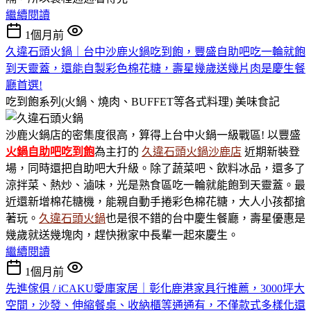
繼續閱讀
1個月前
久違石頭火鍋｜台中沙鹿火鍋吃到飽，豐盛自助吧吃一輪就飽
到天靈蓋，還能自製彩色棉花糖，壽星幾歲送幾片肉是慶生餐
廳首選!
吃到飽系列(火鍋、燒肉、BUFFET等各式料理)
美味食記
沙鹿火鍋店的密集度很高，算得上台中火鍋一級戰區! 以豐盛
火鍋
自助吧吃到飽
為主打的
久違石頭火鍋沙鹿店
近期新裝登
場，同時還把自助吧大升級。除了蔬菜吧、飲料冰品，還多了
涼拌菜、熱炒、滷味，光是熟食區吃一輪就能飽到天靈蓋。最
近還新增棉花糖機，能親自動手捲彩色棉花糖，大人小孩都搶
著玩。
久違石頭火鍋
也是很不錯的台中慶生餐廳，壽星優惠是
幾歲就送幾塊肉，趕快揪家中長輩一起來慶生。
繼續閱讀
1個月前
先進傢俱 / iCAKU愛庫家居｜彰化鹿港家具行推薦，3000坪大
空間，沙發、伸縮餐桌、收納櫃等通通有，不僅款式多樣化還