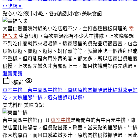
小吃店。
點心小吃(夜市小吃、各式鹹甜小食)
美味食記
大里仁愛醫院附近的小吃店還不少，主打各種鐵板料理的
幸
福ㄟ味
生意很好，每次經過都有不少人在排隊，上次晚餐想
不到吃什麼就跑來嚐嚐鮮。這家販售的餐點品項很豐富，包含
炒飯炒麵、羹麵、麵線、蚵仔煎等等，就算連吃一個禮拜也能
不重樣。但可能是內用外帶的客人都太多，所以店家出餐速度
稍慢，上次點完蠻久才有餐點上桌，如果快餓扁記得先跳過。
繼續閱讀
3週前
東室牛排｜台中南區牛排館，厚切原塊肉抓醃過比純淋醬更好
吃，大塊雞腿牛排，還有雙麵可以選!
美式料理
美味食記
台中南區牛排館再+1!
東室牛排
是新開幕的台中百元牛排，雖
然店面比較陽春，但餐點蠻讓人驚喜。當天點的雞腿排、牛排
都大塊厚實，而且口感軟嫩多汁，原塊肉排稍微抓醃過，因此