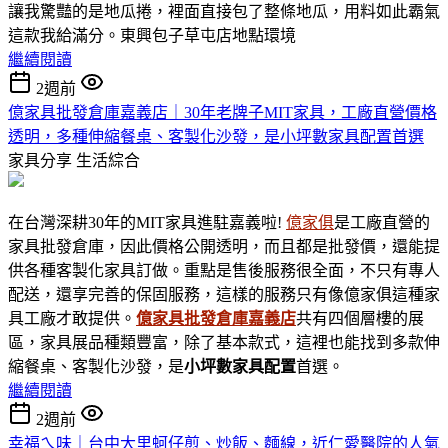
讓我驚豔的是地瓜捲，裡面直接包了整條地瓜，用料如此霸氣
這款我給滿分。東興包子草屯店地點環境
繼續閱讀
2週前
億家具批發倉庫嘉義店｜30年老牌子MIT家具，工廠直營價格
透明，多種伸縮餐桌、客製化沙發，是小坪數家具配置首選
家具分享
生活綜合
在台灣深耕30年的MIT家具進駐嘉義啦!
億家俱
是工廠直營的
家具批發倉庫，因此價格公開透明，而且都是批發價，還能提
供各種客製化家具訂做。重點是售後服務很全面，不只有專人
配送，還享完善的保固服務，這樣的服務只有像億家俱這種家
具工廠才敢提供。
億家具批發倉庫嘉義店
共有四個層樓的展
區，家具展品種類豐富，除了基本款式，這裡也能找到多款伸
縮餐桌、客製化沙發，是
小坪數家具
配置
首選。
繼續閱讀
2週前
幸福ㄟ味｜台中大里蚵仔煎、炒飯、麵線，近仁愛醫院的人氣