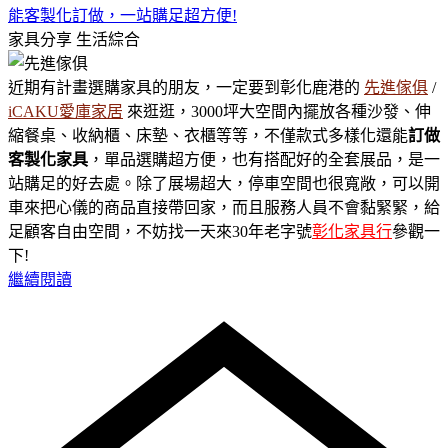
能客製化訂做，一站購足超方便!
家具分享
生活綜合
近期有計畫選購家具的朋友，一定要到彰化鹿港的
先進傢俱
/
iCAKU愛庫家居
來逛逛，3000坪大空間內擺放各種沙發、伸
縮餐桌、收納櫃、床墊、衣櫃等等，不僅款式多樣化還能
訂做
客製化家具
，單品選購超方便，也有搭配好的全套展品，是一
站購足的好去處。除了展場超大，停車空間也很寬敞，可以開
車來把心儀的商品直接帶回家，而且服務人員不會黏緊緊，給
足顧客自由空間，不妨找一天來30年老字號
彰化家具行
參觀一
下!
繼續閱讀