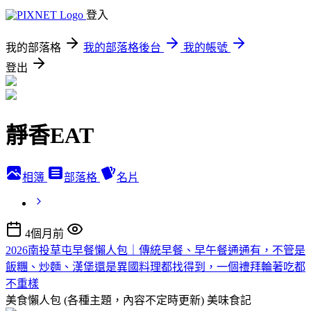
登入
我的部落格
我的部落格後台
我的帳號
登出
靜香EAT
相簿
部落格
名片
4個月前
2026南投草屯早餐懶人包｜傳統早餐、早午餐通通有，不管是
飯糰、炒麵、漢堡還是異國料理都找得到，一個禮拜輪著吃都
不重樣
美食懶人包 (各種主題，內容不定時更新)
美味食記