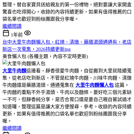
整理。替自家寶貝送給親友的第一份禮物，絕對要讓大家開盒
驚喜也吃得開心。收錄的內容持續更新，如果有值得推薦的口
袋名單也歡迎到粉絲團跟我分享喔。
繼續閱讀
1年前
台中大里牛肉麵懶人包，紅燒、清燉、藥膳湯頭通通有，老店
新店一次蒐集，2026持續更新ing
美食懶人包 (各種主題，內容不定時更新)
大里牛肉麵
這邊看，靜香很愛牛肉麵，自從搬到大里就陸續蒐
集，從老店吃到新店，不管是紅燒牛肉麵、川味牛肉麵、清燉
牛肉麵還是藥膳湯頭，通通蒐集在
大里牛肉麵懶人包
這篇。
牛肉麵的重點不外乎湯頭、牛肉以及麵條，要好吃三個元素缺
一不可，但靜香純分享，是否合胃口還是要自己親自嘗試過才
知道囉，整理這篇是讓大家方便搜尋、參考。收錄的內容持續
更新，如果有值得推薦的口袋名單也歡迎到粉絲團跟我分享
喔。
繼續閱讀