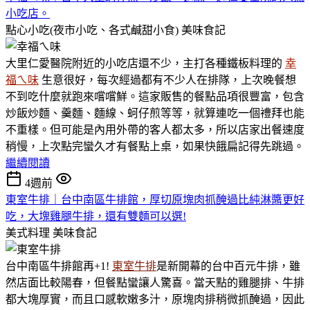
小吃店。
點心小吃(夜市小吃、各式鹹甜小食)
美味食記
大里仁愛醫院附近的小吃店還不少，主打各種鐵板料理的
幸
福ㄟ味
生意很好，每次經過都有不少人在排隊，上次晚餐想
不到吃什麼就跑來嚐嚐鮮。這家販售的餐點品項很豐富，包含
炒飯炒麵、羹麵、麵線、蚵仔煎等等，就算連吃一個禮拜也能
不重樣。但可能是內用外帶的客人都太多，所以店家出餐速度
稍慢，上次點完蠻久才有餐點上桌，如果快餓扁記得先跳過。
繼續閱讀
4週前
東室牛排｜台中南區牛排館，厚切原塊肉抓醃過比純淋醬更好
吃，大塊雞腿牛排，還有雙麵可以選!
美式料理
美味食記
台中南區牛排館再+1!
東室牛排
是新開幕的台中百元牛排，雖
然店面比較陽春，但餐點蠻讓人驚喜。當天點的雞腿排、牛排
都大塊厚實，而且口感軟嫩多汁，原塊肉排稍微抓醃過，因此