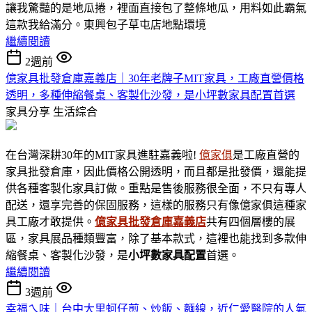
讓我驚豔的是地瓜捲，裡面直接包了整條地瓜，用料如此霸氣
這款我給滿分。東興包子草屯店地點環境
繼續閱讀
2週前
億家具批發倉庫嘉義店｜30年老牌子MIT家具，工廠直營價格
透明，多種伸縮餐桌、客製化沙發，是小坪數家具配置首選
家具分享
生活綜合
在台灣深耕30年的MIT家具進駐嘉義啦!
億家俱
是工廠直營的
家具批發倉庫，因此價格公開透明，而且都是批發價，還能提
供各種客製化家具訂做。重點是售後服務很全面，不只有專人
配送，還享完善的保固服務，這樣的服務只有像億家俱這種家
具工廠才敢提供。
億家具批發倉庫嘉義店
共有四個層樓的展
區，家具展品種類豐富，除了基本款式，這裡也能找到多款伸
縮餐桌、客製化沙發，是
小坪數家具
配置
首選。
繼續閱讀
3週前
幸福ㄟ味｜台中大里蚵仔煎、炒飯、麵線，近仁愛醫院的人氣