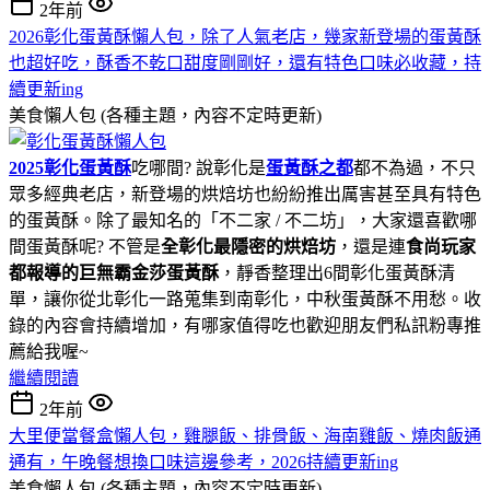
2年前
2026彰化蛋黃酥懶人包，除了人氣老店，幾家新登場的蛋黃酥
也超好吃，酥香不乾口甜度剛剛好，還有特色口味必收藏，持
續更新ing
美食懶人包 (各種主題，內容不定時更新)
2025彰化蛋黃酥
吃哪間? 說彰化是
蛋黃酥之都
都不為過，不只
眾多經典老店，新登場的烘焙坊也紛紛推出厲害甚至具有特色
的蛋黃酥。除了最知名的「不二家 / 不二坊」，大家還喜歡哪
間蛋黃酥呢? 不管是
全彰化最隱密的烘焙坊
，還是連
食尚玩家
都報導的巨無霸金莎蛋黃酥
，靜香整理出6間彰化蛋黃酥清
單，讓你從北彰化一路蒐集到南彰化，中秋蛋黃酥不用愁。收
錄的內容會持續增加，有哪家值得吃也歡迎朋友們私訊粉專推
薦給我喔~
繼續閱讀
2年前
大里便當餐盒懶人包，雞腿飯、排骨飯、海南雞飯、燒肉飯通
通有，午晚餐想換口味這邊參考，2026持續更新ing
美食懶人包 (各種主題，內容不定時更新)