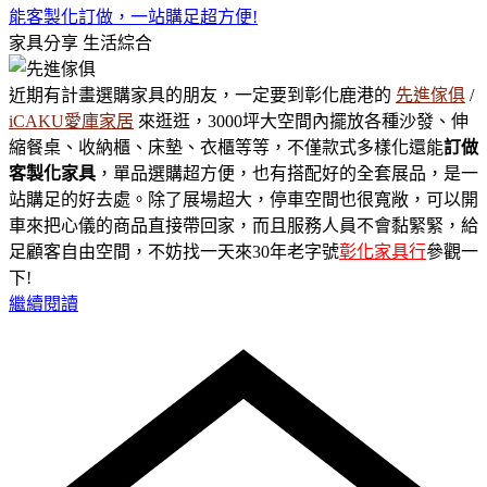
能客製化訂做，一站購足超方便!
家具分享
生活綜合
近期有計畫選購家具的朋友，一定要到彰化鹿港的
先進傢俱
/
iCAKU愛庫家居
來逛逛，3000坪大空間內擺放各種沙發、伸
縮餐桌、收納櫃、床墊、衣櫃等等，不僅款式多樣化還能
訂做
客製化家具
，單品選購超方便，也有搭配好的全套展品，是一
站購足的好去處。除了展場超大，停車空間也很寬敞，可以開
車來把心儀的商品直接帶回家，而且服務人員不會黏緊緊，給
足顧客自由空間，不妨找一天來30年老字號
彰化家具行
參觀一
下!
繼續閱讀