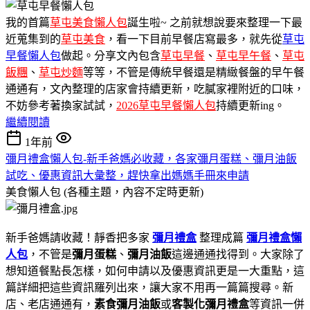
我的首篇
草屯美食懶人包
誕生啦~ 之前就想說要來整理一下最
近蒐集到的
草屯美食
，看一下目前早餐店寫最多，就先從
草屯
早餐懶人包
做起。分享文內包含
草屯早餐
、
草屯早午餐
、
草屯
飯糰
、
草屯炒麵
等等，不管是傳統早餐還是精緻餐盤的早午餐
通通有，文內整理的店家會持續更新，吃膩家裡附近的口味，
不妨參考著換家試試，
2026草屯早餐懶人包
持續更新ing。
繼續閱讀
1年前
彌月禮盒懶人包-新手爸媽必收藏，各家彌月蛋糕、彌月油飯
試吃、優惠資訊大彙整，趕快拿出媽媽手冊來申請
美食懶人包 (各種主題，內容不定時更新)
新手爸媽請收藏！靜香把多家
彌月禮盒
整理成篇
彌月禮盒懶
人包
，不管是
彌月蛋糕
、
彌月油飯
這邊通通找得到。大家除了
想知道餐點長怎樣，如何申請以及優惠資訊更是一大重點，這
篇詳細把這些資訊羅列出來，讓大家不用再一篇篇搜尋。新
店、老店通通有，
素食彌月油飯
或
客製化彌月禮盒
等資訊一併