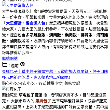
大里午餐晚餐吃什麼? 靜香蠻常買便當，因為百元上下就能擁
有一份主食、配菜和米飯，食量大的人也能吃飽。這次整理的
「
大里便當、餐盒懶人包
」就是把持續蒐集的便當店一次彙整
給大家，方便大里的朋友們參考，下次想找便當，點開就能盡
覽。裡面包含多家
雞腿飯
、
燒肉飯
、
爌肉飯
、
排骨飯
、
海南雞
飯
、
滷肉飯
等等，收錄的內容會持續增加，只要吃到大里便當
都會盡快撰文補進懶人包內，有哪家值得吃也歡迎朋友們私訊
粉專推薦給我喔~
繼續閱讀
1週前
東興包子｜草屯包子饅頭推薦，大觀市場人氣早餐，包子口味
多元內餡也飽滿，夾入整條地瓜夠霸氣!
點心小吃(夜市小吃、各式鹹甜小食)
美味食記
開始蒐集
草屯包子饅頭
後，發現店家真不少，目前都還沒買
完。 大觀市場內的
東興包子
是
草屯早餐
好選擇，從霧峰起家
人氣相當高，上次挑了幾款感興趣的口味買回家開箱，其中最