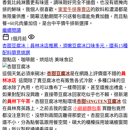
香氣比純淋醬更有味道，調味剛好完全不搶戲，也沒有遮掩肉
排的鮮味，我個人很喜歡。
東室牛排專賣店
的飲料和濃湯都是
無限量供應，開幕活動期間不只送餐包還能免費加麵，而且點
餐+60元肉量加倍，是台中平價牛排新選擇。
繼續閱讀
1個月前
杏甜豆腐冰｜員林冰店推薦，滑嫩豆腐冰口味多元，還有15種
配料隨意挑選
甜點店、咖啡館、烘焙坊
美味食記
這個天氣必須來碗冰!
杏甜豆腐冰
是在網路上評價還不錯的
員
林冰店
這間除了賣豆腐冰也有販售各式冷飲，多種口味的豆
腐冰除了內用，也可以像布丁一樣帶回家，甚至還推出禮盒，
如果對配料沒興趣，直接帶豆腐冰回家吃似乎也不賴，很新潮
的
員林下午茶
。杏甜豆腐冰地點環境
杏甜SINGTEN豆腐冰
位
在員林育英路上，之前去我的愛店
小爺爺麵包車
買麵包竟然
都沒注意到它，沒想到兩間店離得那麼近。杏甜豆腐冰的店面
還不小，分為點餐區跟用餐空間，碩大的櫃檯採用玻璃櫥窗間
隔，所以製程通通看得見。