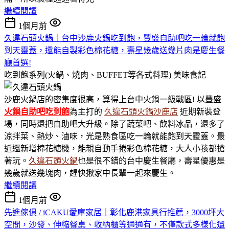
繼續閱讀
1個月前
久違石頭火鍋｜台中沙鹿火鍋吃到飽，豐盛自助吧吃一輪就飽
到天靈蓋，還能自製彩色棉花糖，壽星幾歲送幾片肉是慶生餐
廳首選!
吃到飽系列(火鍋、燒肉、BUFFET等各式料理)
美味食記
沙鹿火鍋店的密集度很高，算得上台中火鍋一級戰區! 以豐盛
火鍋
自助吧吃到飽
為主打的
久違石頭火鍋沙鹿店
近期新裝登
場，同時還把自助吧大升級。除了蔬菜吧、飲料冰品，還多了
涼拌菜、熱炒、滷味，光是熟食區吃一輪就能飽到天靈蓋。最
近還新增棉花糖機，能親自動手捲彩色棉花糖，大人小孩都搶
著玩。
久違石頭火鍋
也是很不錯的台中慶生餐廳，壽星優惠是
幾歲就送幾塊肉，趕快揪家中長輩一起來慶生。
繼續閱讀
1個月前
先進傢俱 / iCAKU愛庫家居｜彰化鹿港家具行推薦，3000坪大
空間，沙發、伸縮餐桌、收納櫃等通通有，不僅款式多樣化還