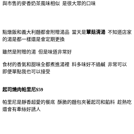
與市售的麥香奶茶風味相似 是很大眾的口味
點燉飯和義大利麵都會附贈湯品 當天是
蕈菇清湯
不知道店家
的湯是都一樣還是會定期更換
雖然是附贈的湯 但是味道非常好
食材的香氣和甜味全都煮進湯裡 料多味好不過鹹 非常可以
即便單點我也可以接受
起司燒肉帕里尼$59
帕里尼是靜香超愛的餐底 酥脆的麵包夾著起司和餡料 趁熱吃
還會有牽絲好誘人