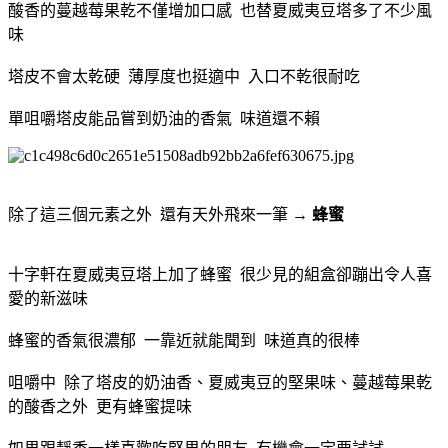
酸香的蔓越莓果乾不僅增加口感 也替夏威夷豆塔多了不少風
味
塔皮不會太乾硬 薄厚度也挺適中 入口不乾很耐吃
單咀嚼塔皮能品嘗到奶油的香氣 味道還不賴
除了這三個元素之外 還有天外飛來一筆 →
蜂蜜
十字軒在夏威夷豆塔上加了蜂蜜 很少見的組盒卻蹦出令人喜
愛的新滋味
蜂蜜的香氣很濃郁 一靠近就能聞到 味道真的很棒
咀嚼中 除了塔皮的奶油香、夏威夷豆的堅果味、蔓越莓果乾
的酸香之外 更有蜂蜜提味