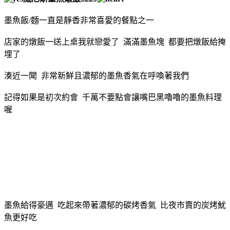
墨魚飯/麵一直是靜香非常喜愛的餐點之一
店家的燉飯一送上桌我就戀愛了 滿滿墨魚塊 都要把燉飯給掩
埋了
湊近一聞 非常新鮮且濃郁的墨魚香氣在呼喚著我們
記得如果是初次約會 千萬不要點會讓嘴巴黑嚕嚕的墨魚料理
喔
墨魚給得豪邁 吃起來帶著濃郁的碳烤香氣 比夜市賣的炭烤魷
魚更好吃