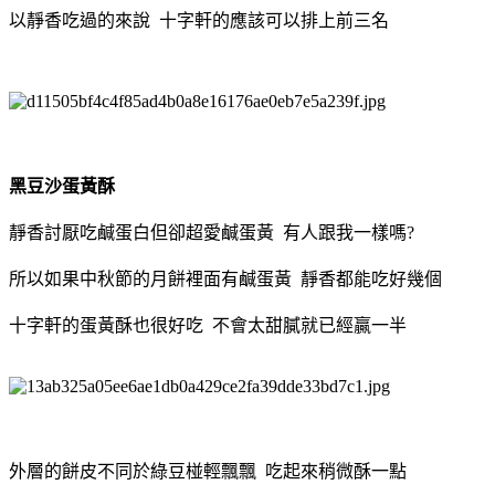
以靜香吃過的來說 十字軒的應該可以排上前三名
黑豆沙蛋黃酥
靜香討厭吃鹹蛋白但卻超愛鹹蛋黃 有人跟我一樣嗎?
所以如果中秋節的月餅裡面有鹹蛋黃 靜香都能吃好幾個
十字軒的蛋黃酥也很好吃 不會太甜膩就已經贏一半
外層的餅皮不同於綠豆椪輕飄飄 吃起來稍微酥一點