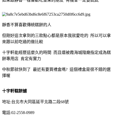
如果跟靜香一樣喜歡吃堅果的朋友 有機會一定要試試
靜香不算喜歡傳統糕餅的人
但剛好這次拿到的三款點心都是原本我就愛吃的 所以可以拿
來跟以前吃過的做比較
十字軒能經歷這麼久的時間 而且還被霞海城隍廟指定成為糕
餅專用店 肯定有實力
中秋節就快到了 最近有要買禮盒嗎? 這個禮盒是很不錯的選
擇喔
十字軒糕餅舖
地址:台北市大同區延平北路二段68號
電話:02-2558-0989