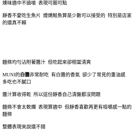
燻味適中不過嗆 表現可圈可點
靜香不愛吃生魚片 煙燻鮭魚算是少數可以接受的 特別是店家
的還真不賴
麵條均勻沾附著醬汁 但吃起來卻相當清爽
MUNI的
白醬
非常耐吃 有白醬的香氣 卻少了常見的重油感
多吃也不膩口
醬汁算收得乾 所以這份靜香自己清盤都沒問題
麵條不會太軟爛 表現算適中 但靜香喜歡再更有咀嚼感一點的
麵條
整體表現來說還不錯