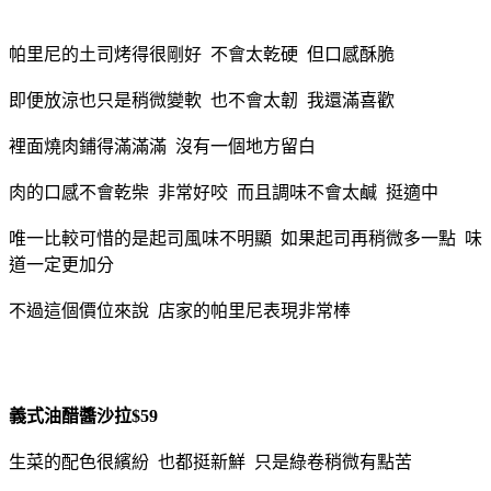
帕里尼的土司烤得很剛好 不會太乾硬 但口感酥脆
即便放涼也只是稍微變軟 也不會太韌 我還滿喜歡
裡面燒肉鋪得滿滿滿 沒有一個地方留白
肉的口感不會乾柴 非常好咬 而且調味不會太鹹 挺適中
唯一比較可惜的是起司風味不明顯 如果起司再稍微多一點 味
道一定更加分
不過這個價位來說 店家的帕里尼表現非常棒
義式油醋醬沙拉$59
生菜的配色很繽紛 也都挺新鮮 只是綠卷稍微有點苦