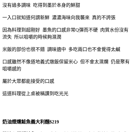
沒有過多調味 吃得到墨於本身的鮮甜
一入口就知道何謂新鮮 濃濃海味向我襲來 真的不誇張
因為料理到超剛好 墨魚的口感非常Q彈而不硬 肉質水份沒有
流失 所以咀嚼的時候夠濕潤
米飯的部份也很不錯 調味適中 多吃兩口也不會覺得太鹹
口感雖然不像道地義式燉飯保留米心 但不會太濕爛 仍是聚有
咀嚼感的
屬於大眾都能接受的口感
這道料理從上桌被稱讚到吃光光
奶油煙燻鮭魚義大利麵$219