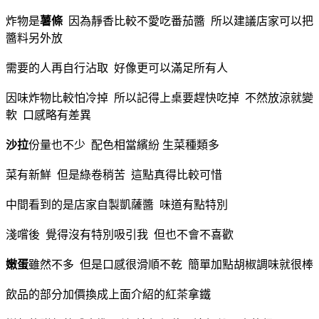
炸物是
薯條
因為靜香比較不愛吃番茄醬 所以建議店家可以把
醬料另外放
需要的人再自行沾取 好像更可以滿足所有人
因味炸物比較怕冷掉 所以記得上桌要趕快吃掉 不然放涼就變
軟 口感略有差異
沙拉
份量也不少 配色相當繽紛 生菜種類多
菜有新鮮 但是綠卷稍苦 這點真得比較可惜
中間看到的是店家自製凱薩醬 味道有點特別
淺嚐後 覺得沒有特別吸引我 但也不會不喜歡
嫩蛋
雖然不多 但是口感很滑順不乾 簡單加點胡椒調味就很棒
飲品的部分加價換成上面介紹的紅茶拿鐵