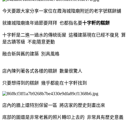
今天要跟大家分享一家位在霞海城隍廟附近的老字號糕餅舖
就連城隍廟逢年過節要拜拜 也都指名要
十字軒的糕餅
十字軒是二進一過水的傳統街屋 這種建築現在已經不復見 算
是古蹟等級 不能隨意更動
融合新與舊的建築 別具風格
店內陳列著各式各樣的糕餅 數量很驚人
只要想得到的糕餅 幾乎都能在十字軒找到
店內的牆上還特別保留一區 將店家的歷史刻畫出來
底部的圖還是非常老舊的照片轉印上去的 非常具有歷史意義