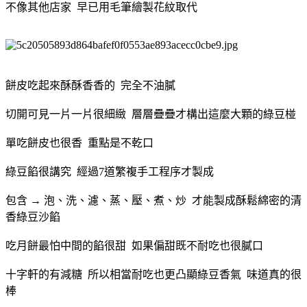
不像其他店家 早已用毛筆繪製花紋取代
餅皮吃起來酥酥香香的 完全不油膩
切開可見一片一片很細緻 層層疊疊才構出這麼大顆的綠豆椪
單吃餅皮也很香 重點是不乾口
綠豆餡很講究 經過7道繁複手工程序才製成
包含 → 泡、洗、濾、蒸、壓、煮、炒 才能製成酥鬆綿密的清
香綠豆沙餡
吃月餅最怕中間的餡很甜 如果偏甜既不耐吃也很膩口
十字軒的有減糖 所以相當耐吃也更凸顯綠豆香氣 味道真的很
棒