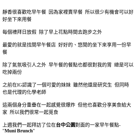
靜香很喜歡吃早午餐 因為家裡賣早餐 所以很少有機會可以好
好坐下來用餐
每個禮拜日放假 除了早上花點時間去跑步之外
最愛的就是找間早午餐店 好好的、悠閒的坐下來享用一份早
餐
除了氣氛吸引人之外 早午餐的餐點也都很對我的胃 總是可以
吃掉兩份
之前在IG認識了一個可愛的妹妹 雖然他還是研究生 但同時
也是代理的化學老師
這兩個身分重疊在一起感覺很爆炸 但他也喜歡分享美食給大
家 所以我們很常一起覓食
上週我們一起拜訪了位在
台中公園
對面的一家早午餐點-
"
Muni Brunch
"