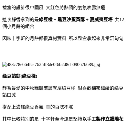
禮盒的設計很中國風 大紅色將熱鬧的氣氛表露無遺
這次靜香拿到的是
綠豆椪 + 黑豆沙蛋黃酥 + 夏威夷豆塔
共12
個小月餅的組合
因味十字軒的月餅都很真材實料 所以整盒拿起來非常沉甸甸
綠豆餡餅(綠豆椪)
靜香最愛的中秋糕餅應該就屬綠豆椪 很喜歡綿密細緻的綠豆
餡口感
搭配上濃郁綠豆香氣 真的百吃不膩
其中比較特別的是 十字軒至今還是堅持
以手工製作立體雕花