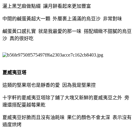
灑上黑芝麻做點綴 讓月餅看起來更加豐富
中間的鹹蛋黃超大一顆 外層裹上滿滿的烏豆沙 非常對味
鹹蛋黃口感扎實 就是我最愛的那一味 搭配細緻不甜膩的烏豆
沙 真的很好吃
夏威夷豆塔
這類的堅果塔也是靜香的愛 因為我是堅果控
十字軒的夏威夷豆塔除了鋪了大塊又新鮮的夏威夷豆之外 旁
邊還搭配蔓越莓果乾
夏威夷豆好脆而且沒有油耗味 果仁的顏色不會太深 表示沒有
過度烘烤