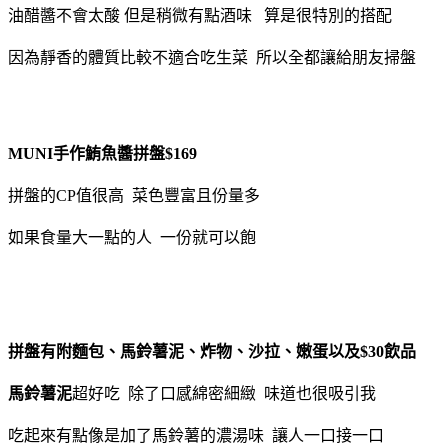
油醋醬不會太酸 但是稍微有點酒味 算是很特別的搭配
因為靜香的體質比較不適合吃生菜 所以全都讓給朋友掃盤
MUNI手作鮪魚醬拼盤$169
拼盤的CP值很高 菜色豐富且份量多
如果食量大一點的人 一份就可以飽
拼盤有附麵包、馬鈴薯泥、炸物、沙拉、嫩蛋以及$30飲品
馬鈴薯泥
超好吃 除了口感綿密細緻 味道也很吸引我
吃起來有點像是加了馬鈴薯的濃湯味 讓人一口接一口