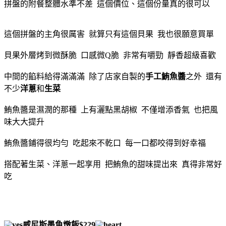
拼盤的附餐整體水準不差 這個價位、這個份量真的很可以
這個拼盤的主角很厲害 就算只有這個貝果 我也很願意買單
貝果外層烤到微酥脆 口感微Q脆 非常有嚼勁 靜香超級喜歡
中間的餡料給得滿滿滿 除了店家自製的
手工鮪魚醬
之外 還有
不少
洋蔥
和
生菜
鮪魚醬是濕潤的那種 上有灑點黑胡椒 不僅增添香氣 也把風
味大大提升
鮪魚醬鋪得很均勻 吃起來不乾口 每一口都咬得到好幸福
搭配著生菜、洋蔥一起享用 把鮪魚的甜味提出來 真得非常好
吃
威尼斯墨魚燉飯$229