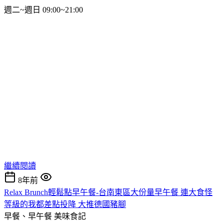
週二~週日 09:00~21:00
繼續閱讀
8年前
Relax Brunch輕鬆點早午餐-台南東區大份量早午餐 連大食怪
等級的我都差點投降 大推德國豬腳
早餐、早午餐
美味食記