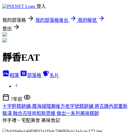
登入
我的部落格
我的部落格後台
我的帳號
登出
靜香EAT
相簿
部落格
名片
7年前
十字軒糕餅舖-霞海城隍廟後方老字號糕餅舖 將古蹟內部重新
裝潢 融合古技術和新思維 做出一系列美味糕餅
伴手禮、宅配美食
美味食記