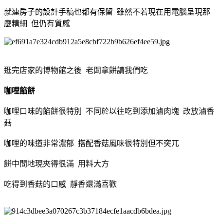
就連房子的設計手稿也都有保留 雖然不若現在用電腦呈現那
麼精細 但仍有質感
逛完店家的博物館之後 老闆拿餅請我們吃
咖哩餡餅
咖哩口味的餡餅很特別 不同於以往吃到添加滷肉塊 改放滷香
菇
咖哩的味道非常濃郁 搭配香菇風味很特別但不突兀
餅中間地現夾得很滿 用料大方
吃得到香菇的口感 靜香還滿喜歡