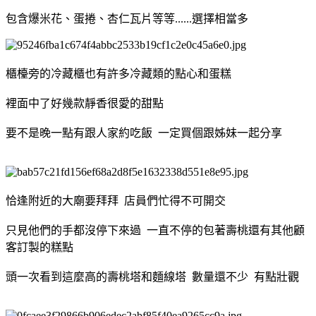
包含爆米花、蛋捲、杏仁瓦片等等......選擇相當多
櫃檯旁的冷藏櫃也有許多冷藏類的點心和蛋糕
裡面中了好幾款靜香很愛的甜點
要不是晚一點有跟人家約吃飯 一定買個跟姊妹一起分享
恰逢附近的大廟要拜拜 店員們忙得不可開交
只見他們的手都沒停下來過 一直不停的包著壽桃還有其他顧
客訂製的糕點
頭一次看到這麼高的壽桃塔和麵線塔 數量還不少 有點壯觀