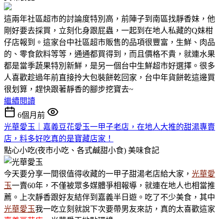
這兩年社區超市的討論度特別高，前陣子到南區找靜香妹，他
剛好要去採買，立刻化身跟屁蟲，一起到在地人私藏的Q妹柑
仔店報到。這家台中社區超市販售的品項很豐富，生鮮、肉品
的、零食飲料等等，通通都買得到，而且價格不貴，就連水果
都是當季蔬果特別新鮮，是另一個台中生鮮超市好選擇。很多
人喜歡趁過年前直接拎大包裝餅乾回家，台中年貨餅乾這邊買
很划算，趕快跟著靜香的腳步挖寶去~
繼續閱讀
6個月前
光華愛玉｜嘉義豆花愛玉一甲子老店，在地人大推的甜湯專賣
店，料多好吃真的是寶藏店家！
點心小吃(夜市小吃、各式鹹甜小食)
美味食記
今天要分享一間很值得收藏的一甲子甜湯老店給大家，
光華愛
玉
一賣60年，不僅被眾多媒體爭相報導，就連在地人也相當推
薦。上次靜香跟好友結伴到嘉義半日遊。吃了不少美食，其中
光華愛玉
我一吃立刻就說下次要帶男友來訪，真的太喜歡這家