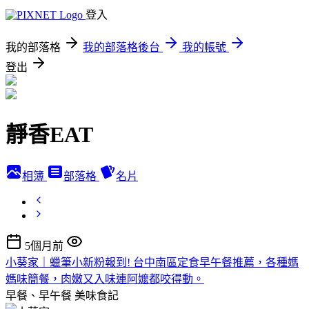
登入
我的部落格
我的部落格後台
我的帳號
登出
靜香EAT
相簿
部落格
名片
5個月前
小葵家｜蠟筆小新粉報到! 台中南區定食早午餐推薦，各種媽
媽味簡餐，肉嫩又入味連阿嬤都咬得動。
早餐、早午餐
美味食記