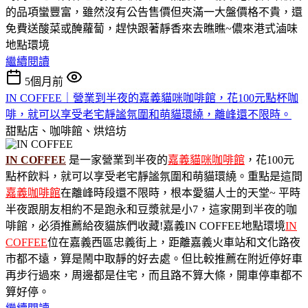
的品項蠻豐富，雖然沒有公告售價但夾滿一大盤價格不貴，還
免費送酸菜或醃蘿蔔，趕快跟著靜香來去瞧瞧~儂來港式滷味
地點環境
繼續閱讀
5個月前
IN COFFEE｜營業到半夜的嘉義貓咪咖啡館，花100元點杯咖
啡，就可以享受老宅靜謐氛圍和萌貓環繞，離峰還不限時。
甜點店、咖啡館、烘焙坊
IN COFFEE
是一家營業到半夜的
嘉義貓咪咖啡館
，花100元
點杯飲料，就可以享受老宅靜謐氛圍和萌貓環繞。重點是這間
嘉義咖啡館
在離峰時段還不限時，根本愛貓人士的天堂~ 平時
半夜跟朋友相約不是跑永和豆漿就是小7，這家開到半夜的咖
啡館，必須推薦給夜貓族們收藏!嘉義IN COFFEE地點環境
IN
COFFEE
位在嘉義西區忠義街上，距離嘉義火車站和文化路夜
市都不遠，算是鬧中取靜的好去處。但比較推薦在附近停好車
再步行過來，周邊都是住宅，而且路不算大條，開車停車都不
算好停。