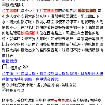
台中鵝肉
店還不少，主打
當歸鵝肉
的40年老店
鵝媽媽鵝肉
是
不少人從小吃到大的好味道。濃郁香醇當歸湯，配上脆口下
水、鵝米血都好吃，低調小店面即使不好停車，用餐時間人潮
依舊不少，在地老店趕快跟著靜香好好來挖掘一下！鵝媽媽鵝
肉地點環境
鵝媽媽鵝肉
位在西屯路上，周邊沒有太著名的地
標，就連店面也不算太起眼，如果想去嚐鮮，建議開著導航找
比較不會錯過。店內的用餐環境雖然簡單但乾淨，邊吃邊能聞
到從大鍋中飄散出來的當歸湯香氣，味道很不錯。鵝媽媽鵝肉
價目表
繼續閱讀
6個月前
台中逢甲村長臭豆腐，創意孜然臭豆腐超特別，料多蚵仔大腸
麵線加辣特別過癮，逢甲消夜首選!
點心小吃(夜市小吃、各式鹹甜小食)
美味食記
逢甲夜市美食推薦!! 台中逢甲
村長臭豆腐
大家吃過嗎? 標榜以