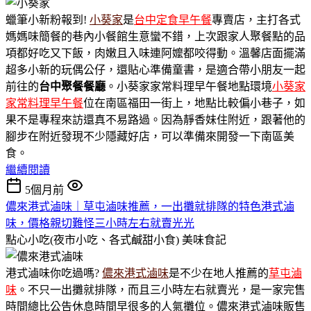
蠟筆小新粉報到!
小葵家
是
台中定食早午餐
專賣店，主打各式
媽媽味簡餐的巷內小餐館生意蠻不錯，上次跟家人聚餐點的品
項都好吃又下飯，肉嫩且入味連阿嬤都咬得動。溫馨店面擺滿
超多小新的玩偶公仔，還貼心準備童書，是適合帶小朋友一起
前往的
台中
聚餐餐廳
。小葵家家常料理早午餐地點環境
小葵家
家常料理早午餐
位在南區福田一街上，地點比較偏小巷子，如
果不是專程來訪還真不易路過。因為靜香妹住附近，跟著他的
腳步在附近發現不少隱藏好店，可以準備來開發一下南區美
食。
繼續閱讀
5個月前
儂來港式滷味｜草屯滷味推薦，一出攤就排隊的特色港式滷
味，價格親切難怪三小時左右就賣光光
點心小吃(夜市小吃、各式鹹甜小食)
美味食記
港式滷味你吃過嗎?
儂來港式滷味
是不少在地人推薦的
草屯滷
味
。不只一出攤就排隊，而且三小時左右就賣光，是一家完售
時間總比公告休息時間早很多的人氣攤位。儂來港式滷味販售