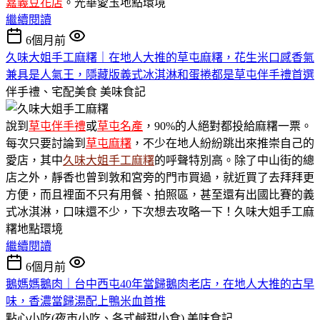
嘉義豆花店
。光華愛玉地點環境
繼續閱讀
6個月前
久味大姐手工麻糬｜在地人大推的草屯麻糬，花生米口感香氣
兼具是人氣王，隱藏版義式冰淇淋和蛋捲都是草屯伴手禮首選
伴手禮、宅配美食
美味食記
說到
草屯伴手禮
或
草屯名產
，90%的人絕對都投給麻糬一票。
每次只要討論到
草屯麻糬
，不少在地人紛紛跳出來推崇自己的
愛店，其中
久味大姐手工麻糬
的呼聲特別高。除了中山街的總
店之外，靜香也曾到敦和宮旁的門市買過，就近買了去拜拜更
方便，而且裡面不只有用餐、拍照區，甚至還有出國比賽的義
式冰淇淋，口味還不少，下次想去攻略一下！久味大姐手工麻
糬地點環境
繼續閱讀
6個月前
鵝媽媽鵝肉｜台中西屯40年當歸鵝肉老店，在地人大推的古早
味，香濃當歸湯配上鴨米血首推
點心小吃(夜市小吃、各式鹹甜小食)
美味食記