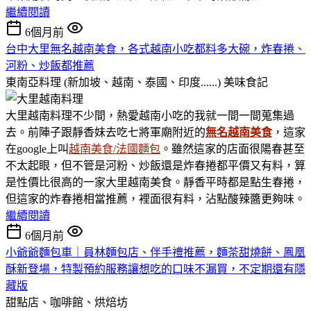
繼續閱讀
6個月前
台中大里無名越南美食，各式越南小吃都料多大碗，炸春捲、
河粉、炒飯都推薦
東南亞料理 (新加坡、越南、泰國、印度......)
美味食記
大里越南料理不少間，熱愛越南小吃的我就一間一間蒐集過
去。前陣子跟靜香妹去吃七將軍廟附近的
無名越南美食
，這家
在google上叫
越南美食/法國麵包
。雖然這家的店面很陽春甚至
不太起眼，但不管是河粉、炒飯還是炸春捲都平價又有料，算
是性價比很高的一家大里越南美食。靜香平時都是點生春捲，
但這家的炸春捲相當推薦，裡面很有料，沾點酸辣醬更夠味。
繼續閱讀
6個月前
小爺爺麵包車｜員林麵包店、伴手禮推薦，麵茶甜燒餅、鳳凰
酥新登場，特製預約服務讓想吃的口味不漏買，不定期還有隱
藏版
甜點店、咖啡館、烘焙坊