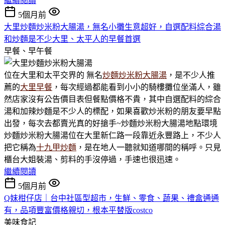
繼續閱讀
5個月前
大里炒麵炒米粉大腸湯，無名小攤生意超好，自選配料綜合湯
和炒麵是不少大里、太平人的早餐首選
早餐、早午餐
位在大里和太平交界的 無名
炒麵炒米粉大腸湯
，是不少人推
薦的
大里早餐
，每次經過都能看到小小的騎樓攤位坐滿人，雖
然店家沒有公告價目表但餐點價格不貴，其中自選配料的綜合
湯和加辣炒麵是不少人的標配，如果喜歡炒米粉的朋友要早點
出發，每次去都賣光真的好搶手~炒麵炒米粉大腸湯地點環境
炒麵炒米粉大腸湯位在大里新仁路一段靠近永豐路上，不少人
把它稱為
十九甲炒麵
，是在地人一聽就知道哪間的稱呼。只見
櫃台大姐裝湯、剪料的手沒停過，手速也很迅速。
繼續閱讀
5個月前
Q妹柑仔店｜台中社區型超市，生鮮、零食、蔬果、禮盒通通
有，品項豐富價格親切，根本平替版costco
美味食記