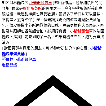
知名員林麵包店
小爺爺麵包車
推出新作品，麵茶甜燒餅閃亮
登場! 這家是
彰化蛋黃酥
的黑馬之一，今年中秋蛋黃酥衝出亮
眼成績，就連甜燒餅也深受歡迎，最近多了新口味可以嘗鮮，
不愧是人氣春節伴手禮。但最讓我驚喜的還是隱藏版法國麵
包，薄皮營造出外酥內鬆綿的口感，裡面更揉進大量果乾，酸
甜滋味跟麵包香氣超合拍。必須認真說，
小爺爺麵包車
的法國
麵包，是我目前吃到的第一名，如果有機會看到，絕對要直接
清盤。
[ 對蛋黃酥有興趣的朋友，可以參考初訪分享的心得 :
小爺爺
麵包車蛋黃酥
]
繼續閱讀