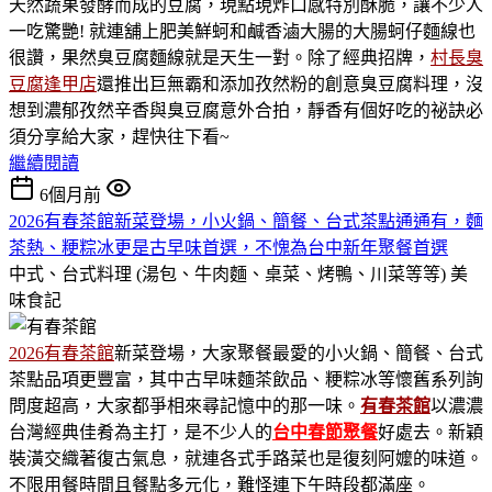
天然蔬果發酵而成的豆腐，現點現炸口感特別酥脆，讓不少人
一吃驚艷! 就連舖上肥美鮮蚵和鹹香滷大腸的大腸蚵仔麵線也
很讚，果然臭豆腐麵線就是天生一對。除了經典招牌，
村長臭
豆腐逢甲店
還推出巨無霸和添加孜然粉的創意臭豆腐料理，沒
想到濃郁孜然辛香與臭豆腐意外合拍，靜香有個好吃的祕訣必
須分享給大家，趕快往下看~
繼續閱讀
6個月前
2026有春茶館新菜登場，小火鍋、簡餐、台式茶點通通有，麵
茶熱、粳粽冰更是古早味首選，不愧為台中新年聚餐首選
中式、台式料理 (湯包、牛肉麵、桌菜、烤鴨、川菜等等)
美
味食記
2026有春茶館
新菜登場，大家聚餐最愛的小火鍋、簡餐、台式
茶點品項更豐富，其中古早味麵茶飲品、粳粽冰等懷舊系列詢
問度超高，大家都爭相來尋記憶中的那一味。
有春茶館
以濃濃
台灣經典佳肴為主打，是不少人的
台中春節聚餐
好處去。新穎
裝潢交織著復古氣息，就連各式手路菜也是復刻阿嬤的味道。
不限用餐時間且餐點多元化，難怪連下午時段都滿座。