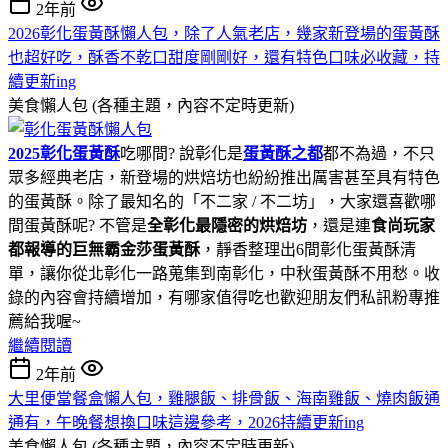
2年前
2026彰化蛋黃酥懶人包，除了人氣老店，幾家新登場的蛋黃酥
也超好吃，酥香不乾口甜度剛剛好，還有特色口味必收藏，持
續更新ing
美食懶人包 (各種主題，內容不定時更新)
2025彰化蛋黃酥
吃哪間? 說彰化是
蛋黃酥之都
都不為過，不只
眾多經典老店，新登場的烘焙坊也紛紛推出厲害甚至具有特色
的蛋黃酥。除了最知名的「不二家 / 不二坊」，大家還喜歡哪
間蛋黃酥呢? 不管是
全彰化最隱密的烘焙坊
，還是連
食尚玩家
都報導的巨無霸金莎蛋黃酥
，靜香整理出6間彰化蛋黃酥清
單，讓你從北彰化一路蒐集到南彰化，中秋蛋黃酥不用愁。收
錄的內容會持續增加，有哪家值得吃也歡迎朋友們私訊粉專推
薦給我喔~
繼續閱讀
2年前
大里便當餐盒懶人包，雞腿飯、排骨飯、海南雞飯、燒肉飯通
通有，午晚餐想換口味這邊參考，2026持續更新ing
美食懶人包 (各種主題，內容不定時更新)