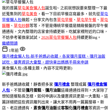
我的首篇
草屯美食懶人包
誕生啦~ 之前就想說要來整理一下最
近蒐集到的
草屯美食
，看一下目前早餐店寫最多，就先從
草屯
早餐懶人包
做起。分享文內包含
草屯早餐
、
草屯早午餐
、
草屯
飯糰
、
草屯炒麵
等等，不管是傳統早餐還是精緻餐盤的早午餐
通通有，文內整理的店家會持續更新，吃膩家裡附近的口味，
不妨參考著換家試試，
2026草屯早餐懶人包
持續更新ing。
繼續閱讀
1年前
彌月禮盒懶人包-新手爸媽必收藏，各家彌月蛋糕、彌月油飯
試吃、優惠資訊大彙整，趕快拿出媽媽手冊來申請
美食懶人包 (各種主題，內容不定時更新)
新手爸媽請收藏！靜香把多家
彌月禮盒
整理成篇
彌月禮盒懶
人包
，不管是
彌月蛋糕
、
彌月油飯
這邊通通找得到。大家除了
想知道餐點長怎樣，如何申請以及優惠資訊更是一大重點，這
篇詳細把這些資訊羅列出來，讓大家不用再一篇篇搜尋。新
店、老店通通有，
素食彌月油飯
或
客製化彌月禮盒
等資訊一併