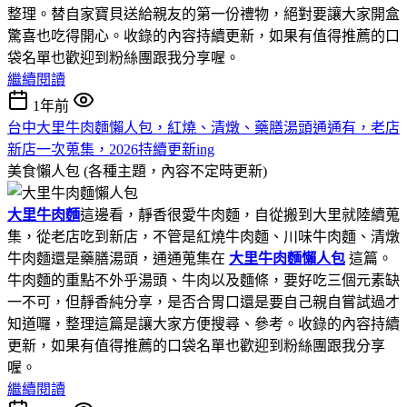
整理。替自家寶貝送給親友的第一份禮物，絕對要讓大家開盒
驚喜也吃得開心。收錄的內容持續更新，如果有值得推薦的口
袋名單也歡迎到粉絲團跟我分享喔。
繼續閱讀
1年前
台中大里牛肉麵懶人包，紅燒、清燉、藥膳湯頭通通有，老店
新店一次蒐集，2026持續更新ing
美食懶人包 (各種主題，內容不定時更新)
大里牛肉麵
這邊看，靜香很愛牛肉麵，自從搬到大里就陸續蒐
集，從老店吃到新店，不管是紅燒牛肉麵、川味牛肉麵、清燉
牛肉麵還是藥膳湯頭，通通蒐集在
大里牛肉麵懶人包
這篇。
牛肉麵的重點不外乎湯頭、牛肉以及麵條，要好吃三個元素缺
一不可，但靜香純分享，是否合胃口還是要自己親自嘗試過才
知道囉，整理這篇是讓大家方便搜尋、參考。收錄的內容持續
更新，如果有值得推薦的口袋名單也歡迎到粉絲團跟我分享
喔。
繼續閱讀