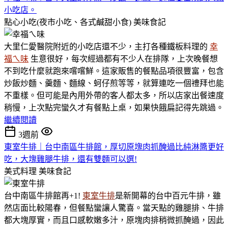
小吃店。
點心小吃(夜市小吃、各式鹹甜小食)
美味食記
大里仁愛醫院附近的小吃店還不少，主打各種鐵板料理的
幸
福ㄟ味
生意很好，每次經過都有不少人在排隊，上次晚餐想
不到吃什麼就跑來嚐嚐鮮。這家販售的餐點品項很豐富，包含
炒飯炒麵、羹麵、麵線、蚵仔煎等等，就算連吃一個禮拜也能
不重樣。但可能是內用外帶的客人都太多，所以店家出餐速度
稍慢，上次點完蠻久才有餐點上桌，如果快餓扁記得先跳過。
繼續閱讀
3週前
東室牛排｜台中南區牛排館，厚切原塊肉抓醃過比純淋醬更好
吃，大塊雞腿牛排，還有雙麵可以選!
美式料理
美味食記
台中南區牛排館再+1!
東室牛排
是新開幕的台中百元牛排，雖
然店面比較陽春，但餐點蠻讓人驚喜。當天點的雞腿排、牛排
都大塊厚實，而且口感軟嫩多汁，原塊肉排稍微抓醃過，因此