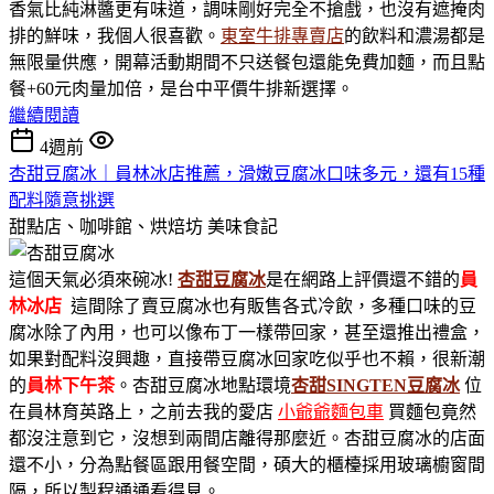
香氣比純淋醬更有味道，調味剛好完全不搶戲，也沒有遮掩肉
排的鮮味，我個人很喜歡。
東室牛排專賣店
的飲料和濃湯都是
無限量供應，開幕活動期間不只送餐包還能免費加麵，而且點
餐+60元肉量加倍，是台中平價牛排新選擇。
繼續閱讀
4週前
杏甜豆腐冰｜員林冰店推薦，滑嫩豆腐冰口味多元，還有15種
配料隨意挑選
甜點店、咖啡館、烘焙坊
美味食記
這個天氣必須來碗冰!
杏甜豆腐冰
是在網路上評價還不錯的
員
林冰店
這間除了賣豆腐冰也有販售各式冷飲，多種口味的豆
腐冰除了內用，也可以像布丁一樣帶回家，甚至還推出禮盒，
如果對配料沒興趣，直接帶豆腐冰回家吃似乎也不賴，很新潮
的
員林下午茶
。杏甜豆腐冰地點環境
杏甜SINGTEN豆腐冰
位
在員林育英路上，之前去我的愛店
小爺爺麵包車
買麵包竟然
都沒注意到它，沒想到兩間店離得那麼近。杏甜豆腐冰的店面
還不小，分為點餐區跟用餐空間，碩大的櫃檯採用玻璃櫥窗間
隔，所以製程通通看得見。