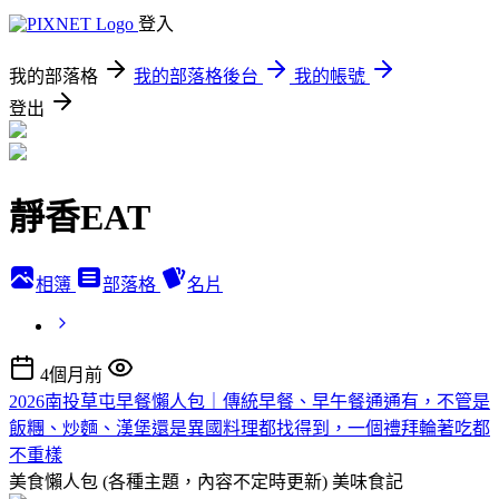
登入
我的部落格
我的部落格後台
我的帳號
登出
靜香EAT
相簿
部落格
名片
4個月前
2026南投草屯早餐懶人包｜傳統早餐、早午餐通通有，不管是
飯糰、炒麵、漢堡還是異國料理都找得到，一個禮拜輪著吃都
不重樣
美食懶人包 (各種主題，內容不定時更新)
美味食記