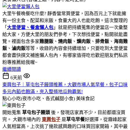
大里午餐晚餐吃什麼? 靜香蠻常買便當，因為百元上下就能擁
有一份主食、配菜和米飯，食量大的人也能吃飽。這次整理的
「
大里便當、餐盒懶人包
」就是把持續蒐集的便當店一次彙整
給大家，方便大里的朋友們參考，下次想找便當，點開就能盡
覽。裡面包含多家
雞腿飯
、
燒肉飯
、
爌肉飯
、
排骨飯
、
海南雞
飯
、
滷肉飯
等等，收錄的內容會持續增加，只要吃到大里便當
都會盡快撰文補進懶人包內，有哪家值得吃也歡迎朋友們私訊
粉專推薦給我喔~
繼續閱讀
6天前
東興包子｜草屯包子饅頭推薦，大觀市場人氣早餐，包子口味
多元內餡也飽滿，夾入整條地瓜夠霸氣!
點心小吃(夜市小吃、各式鹹甜小食)
美味食記
開始蒐集
草屯包子饅頭
後，發現店家真不少，目前都還沒買
完。 大觀市場內的
東興包子
是
草屯早餐
好選擇，從霧峰起家
人氣相當高，上次挑了幾款感興趣的口味買回家開箱，其中最