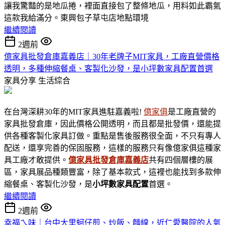
讓我驚豔的是地瓜捲，裡面直接包了整條地瓜，用料如此霸氣
這款我給滿分。東興包子草屯店地點環境
繼續閱讀
2週前
億家具批發倉庫嘉義店｜30年老牌子MIT家具，工廠直營價格
透明，多種伸縮餐桌、客製化沙發，是小坪數家具配置首選
家具分享
生活綜合
在台灣深耕30年的MIT家具進駐嘉義啦!
億家俱
是工廠直營的
家具批發倉庫，因此價格公開透明，而且都是批發價，還能提
供各種客製化家具訂做。重點是售後服務很全面，不只有專人
配送，還享完善的保固服務，這樣的服務只有像億家俱這種家
具工廠才敢提供。
億家具批發倉庫嘉義店
共有四個層樓的展
區，家具展品種類豐富，除了基本款式，這裡也能找到多款伸
縮餐桌、客製化沙發，是
小坪數家具
配置
首選。
繼續閱讀
2週前
幸福ㄟ味｜台中大里蚵仔煎、炒飯、麵線，近仁愛醫院的人氣