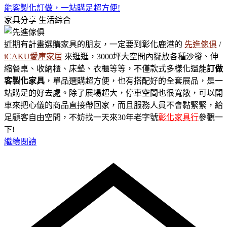
能客製化訂做，一站購足超方便!
家具分享
生活綜合
近期有計畫選購家具的朋友，一定要到彰化鹿港的
先進傢俱
/
iCAKU愛庫家居
來逛逛，3000坪大空間內擺放各種沙發、伸
縮餐桌、收納櫃、床墊、衣櫃等等，不僅款式多樣化還能
訂做
客製化家具
，單品選購超方便，也有搭配好的全套展品，是一
站購足的好去處。除了展場超大，停車空間也很寬敞，可以開
車來把心儀的商品直接帶回家，而且服務人員不會黏緊緊，給
足顧客自由空間，不妨找一天來30年老字號
彰化家具行
參觀一
下!
繼續閱讀