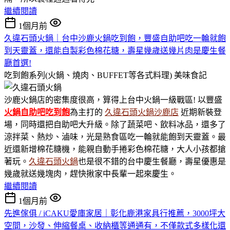
繼續閱讀
1個月前
久違石頭火鍋｜台中沙鹿火鍋吃到飽，豐盛自助吧吃一輪就飽
到天靈蓋，還能自製彩色棉花糖，壽星幾歲送幾片肉是慶生餐
廳首選!
吃到飽系列(火鍋、燒肉、BUFFET等各式料理)
美味食記
沙鹿火鍋店的密集度很高，算得上台中火鍋一級戰區! 以豐盛
火鍋
自助吧吃到飽
為主打的
久違石頭火鍋沙鹿店
近期新裝登
場，同時還把自助吧大升級。除了蔬菜吧、飲料冰品，還多了
涼拌菜、熱炒、滷味，光是熟食區吃一輪就能飽到天靈蓋。最
近還新增棉花糖機，能親自動手捲彩色棉花糖，大人小孩都搶
著玩。
久違石頭火鍋
也是很不錯的台中慶生餐廳，壽星優惠是
幾歲就送幾塊肉，趕快揪家中長輩一起來慶生。
繼續閱讀
1個月前
先進傢俱 / iCAKU愛庫家居｜彰化鹿港家具行推薦，3000坪大
空間，沙發、伸縮餐桌、收納櫃等通通有，不僅款式多樣化還