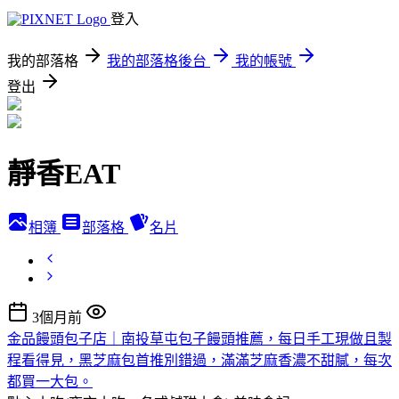
登入
我的部落格
我的部落格後台
我的帳號
登出
靜香EAT
相簿
部落格
名片
3個月前
金品饅頭包子店｜南投草屯包子饅頭推薦，每日手工現做且製
程看得見，黑芝麻包首推別錯過，滿滿芝麻香濃不甜膩，每次
都買一大包。