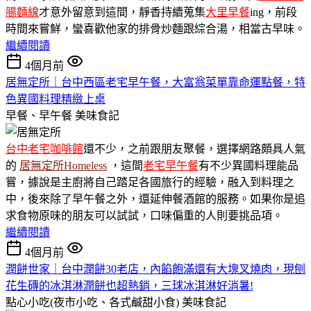
腸麵線
才意外留意到這間，靜香持續蒐集
大里早餐
ing，前段
時間來嘗鮮，蠻喜歡他家的排骨炒麵跟綜合湯，相當古早味。
繼續閱讀
4個月前
居無定所｜台中西區老宅早午餐，大富翁菜單靠命運點餐，特
色異國料理精緻上桌
早餐、早午餐
美味食記
台中老宅咖啡館
還不少，之前跟朋友聚餐，選擇網路頗具人氣
的
居無定所Homeless
，這間
老宅早午餐
有不少異國料理能品
嘗，據說是主廚將自己踏足各國旅行的經驗，融入到料理之
中，後來除了早午餐之外，還延伸餐酒館的服務。如果你是追
求食物原味的朋友可以試試，口味偏重的人則要挑品項。
繼續閱讀
4個月前
潤餅世家｜台中潤餅30老店，內餡飽滿還有大塊叉燒肉，現刨
花生磚的冰淇淋潤餅也超熱銷，三球冰淇淋好消暑!
點心小吃(夜市小吃、各式鹹甜小食)
美味食記