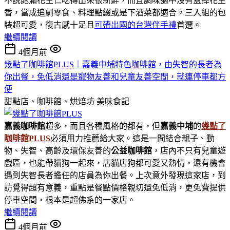
不說飽滿花生仁吃得出來很新鮮，而且調味適中沒有蓋掉花生
香，當成追劇零食、料理點綴或是下酒菜都適合。三入組的包
裝超可愛，復古感十足且
可帶出國的台灣伴手禮
首選。
繼續閱讀
4個月前
幾點了咖啡館PLUS｜嘉義中埔特色咖啡館，由失智的長者為
你出餐，免低消還是寵物友善和兒童友善空間，就連停車都方
便
甜點店、咖啡館、烘焙坊
美味食記
嘉義咖啡館
超多，而且各種風格的都有，但
嘉義中埔
的
幾點了
咖啡館PLUS
必須用力推薦給大家。這是一間結合親子、動
物、失智、高齡及環保友善的
公益咖啡館
，店內不只有兒童遊
戲區，也能帶貓狗一起來，店貓店狗都可愛又熱情，還有機會
遇到失智長者擔任的店員為你出餐。上次意外發現這家店，到
訪覺得超有意義，重點是餐點價格親切還免低消，更免費提供
停車空間，根本是超佛系的一家店。
繼續閱讀
4個月前