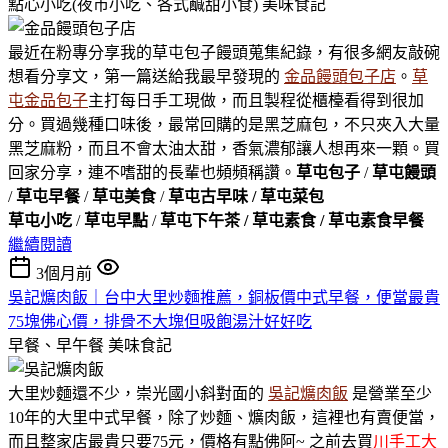
點心小吃(夜市小吃、各式鹹甜小食)
美味食記
最近在粉專分享我的草屯包子饅頭蒐集紀錄，有很多網友敲碗
想看分享文，第一篇送給我最早發現的
金品饅頭包子店
。
草
屯金品包子
主打每日手工現做，而且製程從櫃檯看得到很加
分。買過幾種口味後，最常回購的是黑芝麻包，不只夾入大量
黑芝麻粉，而且不會太油太甜，香氣濃郁讓人想再來一顆。買
回家分享，連不嗜甜的長輩也頻頻稱讚。
草屯包子
/
草屯饅頭
/
草屯早餐
/
草屯美食
/
草屯古早味 / 草屯菜包
草屯小吃
/
草屯早點
/
草屯下午茶 / 草屯素食 / 草屯素食早餐
繼續閱讀
3個月前
吳記爌肉飯｜台中大里炒麵推薦，銅板價中式早餐，便當最貴
75塊佛心價，排骨不大塊但吸飽湯汁好好吃
早餐、早午餐
美味食記
大里炒麵還不少，崇光國小斜對面的
吳記爌肉飯
是營業至少
10年的大里中式早餐，除了炒麵、爌肉飯，這裡也有賣便當，
而且整家店最貴只要75元，價格有點佛阿~ 之前去買
川手工大