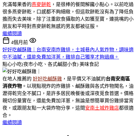
充滿莓果香的
燕麥餅乾
，是很棒的餐間解饞小點心。以前吃過
很多燕麥餅乾，口感都不夠細緻，但這款餅乾沒有為了降低負
擔而失去美味，除了注重飲食攝取的人如獲至寶，連挑嘴的小
朋友和平時對燕麥餅乾無感的男友都被征服。
繼續閱讀
4個月前
好好吃鹹酥雞｜台南安南炸雞排，土城巷內人氣炸物，調味適
中不油膩，還能免費加洋蔥，雞排自己獨享才夠過癮。
點心小吃(夜市小吃、各式鹹甜小食)
美味食記
在地人推薦的
好好吃鹹酥雞
，是平價又不油膩的
台南安南區
消夜炸物
。以現點現炸的炸雞排、鹹酥雞與各式炸物聞名，油
瀝得乾完全不膩口，是許多居民晚餐後或深夜覓食首選。價格
親切份量實在，還能免費加洋蔥，無論是想簡單買份雞排當宵
夜，或跟朋友點一大袋炸物分享，這間
安南土城炸雞店
都很適
合。
繼續閱讀