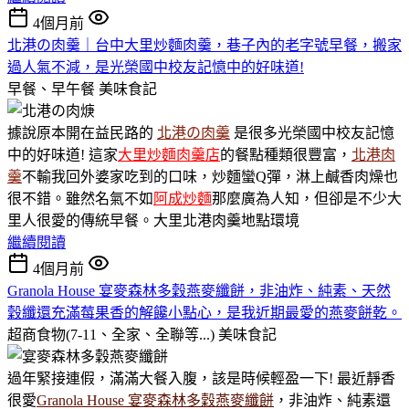
4個月前
北港の肉羹｜台中大里炒麵肉羹，巷子內的老字號早餐，搬家
過人氣不減，是光榮國中校友記憶中的好味道!
早餐、早午餐
美味食記
據說原本開在益民路的
北港の肉羹
是很多光榮國中校友記憶
中的好味道! 這家
大里炒麵肉羹店
的餐點種類很豐富，
北港肉
羹
不輸我回外婆家吃到的口味，炒麵蠻Q彈，淋上鹹香肉燥也
很不錯。雖然名氣不如
阿成炒麵
那麼廣為人知，但卻是不少大
里人很愛的傳統早餐。大里北港肉羹地點環境
繼續閱讀
4個月前
Granola House 宴麥森林多穀燕麥纖餅，非油炸、純素、天然
穀纖還充滿莓果香的解饞小點心，是我近期最愛的燕麥餅乾。
超商食物(7-11、全家、全聯等...)
美味食記
過年緊接連假，滿滿大餐入腹，該是時候輕盈一下! 最近靜香
很愛
Granola House 宴麥森林多穀燕麥纖餅
，非油炸、純素還