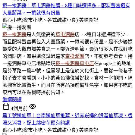
捲一捲潤餅｜草屯潤餅推薦，8種口味選擇多，配料豐富還有
大量蔬菜，一捲就很有份量
點心小吃(夜市小吃、各式鹹甜小食)
美味食記
捲一捲潤餅
是人氣蠻高的
草屯潤餅
店，8種口味選擇還不少，
而且配料豐富再包入大量蔬菜，一捲就很有份量，是不少婆媽
最愛的大觀市場美食之一。鄰近清明節，最近很多人在找好吃
的潤餅店，如果還沒試過這家
南投潤餅
店，不妨參考看看。捲
一捲潤餅草屯店地點環境
捲一捲潤餅草屯店
在google上的地址
是芬草路一段42號，但實際上是位於文化街上，要從一條巷子
拐子去才會看到。小小的黃色攤位蠻好找。食材一字排開，隔
著櫥窗比較衛生，而且在所有品項前備註名字，如果有不吃的
東西可以在點餐時提前告知。
繼續閱讀
4個月前
黑工號嫩仙草｜台南嫩仙草推薦，近赤崁樓的滑溜仙草凍，香
濃又消暑，配上綿密芋頭有夠讚
點心小吃(夜市小吃、各式鹹甜小食)
美味食記