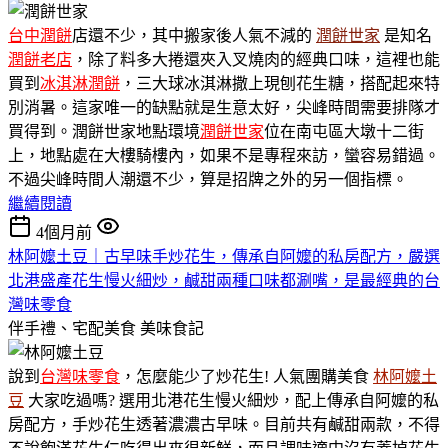
台中潤餅
店還不少，其中搬家後人氣不減的
潤餅世家
是知名
潤餅老店
，除了料多大捲還夾入叉燒肉的經典口味，這裡也能
買到
冰淇淋潤餅
，三大球冰淇淋撒上現刨花生糖，搭配起來特
別消暑。這家唯一的缺點就是生意太好，尖峰時間需要排隊才
買得到。潤餅世家地點環境
潤餅世家
位在南屯區大墩十二街
上，地點處在大樓騎樓內，如果不是專程來訪，蠻容易錯過。
不過尖峰時間人潮還不少，算是招牌之外的另一個指標。
繼續閱讀
4個月前
林阿嬤土豆｜古早味手炒花生，傳承自阿嬤的私房配方，嚴選
北港盛產花生慢火細炒，鹹甜兩種口味都涮嘴，是最經典的台
灣味零食
伴手禮、宅配美食
美味食記
說到
台灣味零食
，怎麼能少了炒花生! 人氣團購美食
林阿嬤土
豆
大家吃過嗎? 選用北港花生慢火細炒，配上傳承自阿嬤的私
房配方，手炒花生透著濃濃古早味。目前共有鹹甜兩款，不得