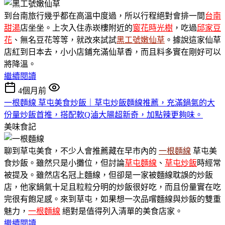
到台南旅行幾乎都在高溫中度過，所以行程絕對會排一間
台南
甜湯
店坐坐。上次入住赤崁樓附近的
窗花時光樹
，吃過
邱家豆
花
、無名豆花等等，就改來試試
黑工號嫩仙草
。據說這家仙草
店紅到日本去，小小店鋪充滿仙草香，而且料多實在剛好可以
將降溫。
繼續閱讀
4個月前
一根麵線 草屯美食炒飯｜草屯炒飯麵線推薦，充滿鍋氣的大
份量炒飯首推，搭配軟Q滷大腸超新奇，加點辣更夠味。
美味食記
聊到草屯美食，不少人會推薦藏在早市內的
一根麵線
草屯美
食炒飯。雖然只是小攤位，但討論
草屯麵線
、
草屯炒飯
時經常
被提及。雖然店名冠上麵線，但卻是一家被麵線耽誤的炒飯
店，他家鍋氣十足且粒粒分明的炒飯很好吃，而且份量實在吃
完很有飽足感。來到草屯，如果想一次品嚐麵線與炒飯的雙重
魅力，
一根麵線
絕對是值得列入清單的美食店家。
繼續閱讀